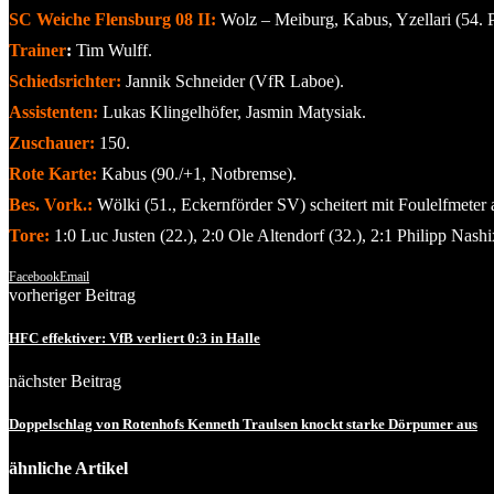
SC Weiche Flensburg 08 II:
Wolz – Meiburg, Kabus, Yzellari (54. 
Trainer
:
Tim Wulff.
Schiedsrichter:
Jannik Schneider (VfR Laboe).
Assistenten:
Lukas Klingelhöfer, Jasmin Matysiak.
Zuschauer:
150.
Rote Karte:
Kabus (90./+1, Notbremse).
Bes. Vork.:
Wölki (51., Eckernförder SV) scheitert mit Foulelfmeter
Tore:
1:0 Luc Justen (22.), 2:0 Ole Altendorf (32.), 2:1 Philipp Nashi
Facebook
Email
vorheriger Beitrag
HFC effektiver: VfB verliert 0:3 in Halle
nächster Beitrag
Doppelschlag von Rotenhofs Kenneth Traulsen knockt starke Dörpumer aus
ähnliche Artikel