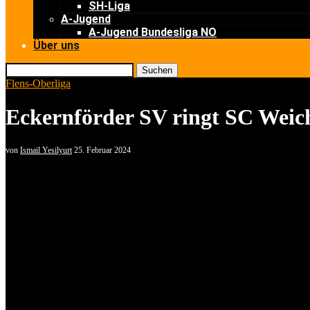
SH-Liga
A-Jugend
A-Jugend Bundesliga NO
Über uns
Suchen
Flens-Oberliga
Eckernförder SV ringt SC Weich
von
Ismail Yesilyurt
25. Februar 2024