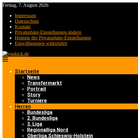
Freitag, 7. August 2026
Impressum
Datenschutz
Kontakt
Privatsphäre-Einstellungen ändern
Historie der Privatsphäre-Einstellungen
Einwilligungen widerrufen
Startseite
News
Transfermarkt
Portrait
Story
Turniere
Herren
Bundesliga
2. Bundesliga
3. Liga
Regionalliga Nord
Oberliga Schleswig-Holstein