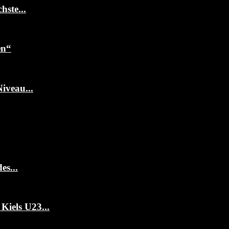
ste...
en“
iveau...
es...
Kiels U23...