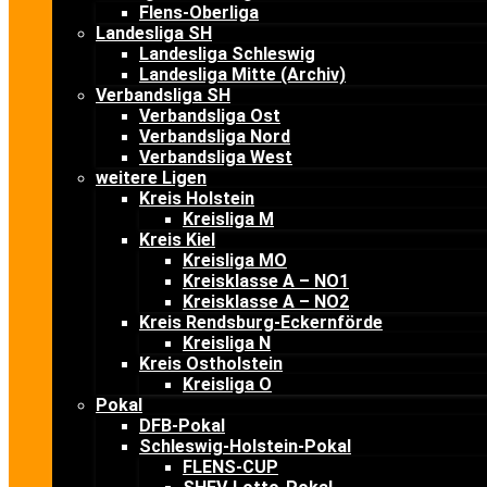
Flens-Oberliga
Landesliga SH
Landesliga Schleswig
Landesliga Mitte (Archiv)
Verbandsliga SH
Verbandsliga Ost
Verbandsliga Nord
Verbandsliga West
weitere Ligen
Kreis Holstein
Kreisliga M
Kreis Kiel
Kreisliga MO
Kreisklasse A – NO1
Kreisklasse A – NO2
Kreis Rendsburg-Eckernförde
Kreisliga N
Kreis Ostholstein
Kreisliga O
Pokal
DFB-Pokal
Schleswig-Holstein-Pokal
FLENS-CUP