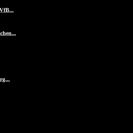
VfB...
chen...
g...