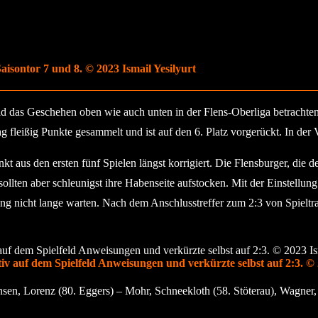
aisontor 7 und 8. © 2023 Ismail Yesilyurt
ld das Geschehen oben wie auch unten in der Flens-Oberliga betracht
 fleißig Punkte gesammelt und ist auf den 6. Platz vorgerückt. In d
kt aus den ersten fünf Spielen längst korrigiert. Die Flensburger, die 
sollten aber schleunigst ihre Habenseite aufstocken. Mit der Einstellu
tung nicht lange warten. Nach dem Anschlusstreffer zum 2:3 von Spielt
iv auf dem Spielfeld Anweisungen und verkürzte selbst auf 2:3. © 
nsen, Lorenz (80. Eggers) – Mohr, Schneekloth (58. Stöterau), Wagner, 