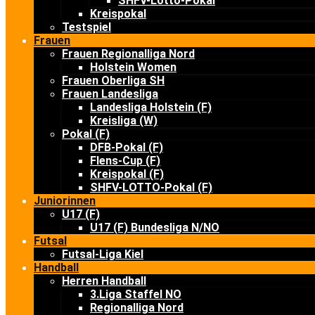
SHFV-Lotto-Pokal
Kreispokal
Testspiel
Frauen
Frauen Regionalliga Nord
Holstein Women
Frauen Oberliga SH
Frauen Landesliga
Landesliga Holstein (F)
Kreisliga (W)
Pokal (F)
DFB-Pokal (F)
Flens-Cup (F)
Kreispokal (F)
SHFV-LOTTO-Pokal (F)
Juniorinnen
U17 (F)
U17 (F) Bundesliga N/NO
Futsal
Futsal-Liga Kiel
Handball
Herren Handball
3.Liga Staffel NO
Regionalliga Nord