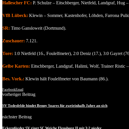
Hallescher FC:
P. Schulze – Eitschberger, Nietfeld, Landgraf, Hug
VfB Lübeck:
Klewin – Sommer, Kastenhofer, Löhden, Farrona Pulido
SR:
Timo Gansloweit (Dortmund).
Zuschauer:
7.121.
Tore:
1:0 Nietfeld (16., Foulelfmeter), 2:0 Deniz (17.), 3:0 Gayret (76
Gelbe Karten:
Eitschberger, Landgraf, Halimi, Wolf, Trainer Ristic 
Bes. Vork.:
Klewin hält Foulelfmeter von Baumann (86.).
Facebook
Email
vorheriger Beitrag
SV Todesfelde bindet Benny Soares für zweieinhalb Jahre an sich
nächster Beitrag
Eckernförder SV ringt SC Weiche Flensburg II mit 3:2 nieder