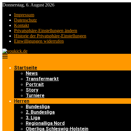
Donnerstag, 6. August 2026
Impressum
Datenschutz
Kontakt
Privatsphäre-Einstellungen ändern
Historie der Privatsphäre-Einstellungen
Einwilligungen widerrufen
Startseite
News
Transfermarkt
Portrait
Story
Turniere
Herren
Bundesliga
2. Bundesliga
3. Liga
Regionalliga Nord
Oberliga Schleswig-Holstein