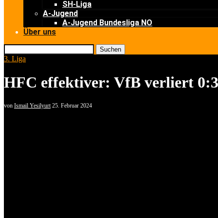
SH-Liga
A-Jugend
A-Jugend Bundesliga NO
Über uns
Suchen
3. Liga
HFC effektiver: VfB verliert 0:3
von
Ismail Yesilyurt
25. Februar 2024