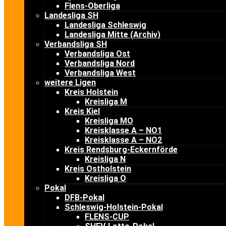
Flens-Oberliga
Landesliga SH
Landesliga Schleswig
Landesliga Mitte (Archiv)
Verbandsliga SH
Verbandsliga Ost
Verbandsliga Nord
Verbandsliga West
weitere Ligen
Kreis Holstein
Kreisliga M
Kreis Kiel
Kreisliga MO
Kreisklasse A – NO1
Kreisklasse A – NO2
Kreis Rendsburg-Eckernförde
Kreisliga N
Kreis Ostholstein
Kreisliga O
Pokal
DFB-Pokal
Schleswig-Holstein-Pokal
FLENS-CUP