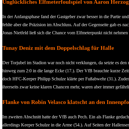
Unglückliches Elfmeterfoulspiel von Aaron Herzog
In der Anfangsphase fand der Gastgeber zwar besser in die Partie un
fehlte aber die Präzision im Abschluss. Auf der Gegenseite gab e
Jonas Nietfeld ließ sich die Chance vom Elfmeterpunkt nicht nehmen u
Tunay Deniz mit dem Doppelschlag für Halle
Der Torjubel im Stadion war noch nicht verklungen, da setzte es den 
hinweg zum 2:0 in die lange Ecke (17.). Der VfB brauchte kurze Zeit,
doch HFC-Keeper Philipp Schulze klärte per Fußabwehr (31.). Zudem w
ihrerseits zwar keine klaren Chancen mehr, waren aber immer gefährl
Flanke von Robin Velasco klatscht an den Innenpfo
Im zweiten Abschnitt hatte der VfB auch Pech. Ein als Flanke gedach
allerdings Keeper Schulze in die Arme (54.). Auf Seiten der Hallense