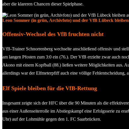
aber die klareren Chancen dieser Spielphase.
Leon Sommer (in grün, Archivfoto) und der VfB Lübeck bleiben 
Offensiv-Wechsel des VfB fruchten nicht
VfB-Trainer Schnorrenberg wechselte anschließend offensiv und stel
am langen Pfosten zum 3:0 ein (76.). Der VfB erzielte zwar auch noch 
Akono mit einem Kopfball (88.) ließen weitere Möglichkeiten aus. A
allerdings war der Elfmeterpfiff auch eine völlige Fehlentscheidung
Elf Spiele bleiben für die VfB-Rettung
Insgesamt zeigte sich der HFC über die 90 Minuten als die effektiver
aus einer Außenseiterrolle im Abstiegskampf eine Erfolgsserie zu er
Uhr) auf der Lohmühle gegen den 1. FC Saarbrücken.