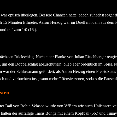
d war optisch überlegen. Bessere Chancen hatte jedoch zunächst sogar 
s nach 15 Minuten Elfmeter. Aaron Herzog war im Duell mit dem aus 
nd traf zum 1:0 (16.).
nächsten Rückschlag. Nach einer Flanke von Julian Eitschberger reagie
 um den Doppelschlag abzuschütteln, blieb aber ordentlich im Spiel. Ni
ar der Schlussmann gefordert, als Aaron Herzog einen Freistoß aus gut
ich und verbuchten insgesamt mehr Offensivszenen, sodass die Pausenf
sten
ter Ball von Robin Velasco wurde von VfBern wie auch Hallensern verp
r hatten der auffällige Tarsis Bonga mit einem Kopfball (56.) und Tuna