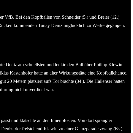
der VfB. Bei den Kopfbällen von Schneider (5.) und Breier (12.)
dem Rücken kommenden Tunay Deniz unglücklich zu Werke gegangen.
rte Deniz am schnellsten und lenkte den Ball über Philipp Klewin
klas Kastenhofer hatte an alter Wirkungsstätte eine Kopfballchance,
 20 Metern platziert aufs Tor brachte (34.). Die Hallenser hatten
ührung nicht unverdient war.
asst und klatschte an den Innenpfosten. Von dort sprang er
y Deniz, der freistehend Klewin zu einer Glanzparade zwang (68.),