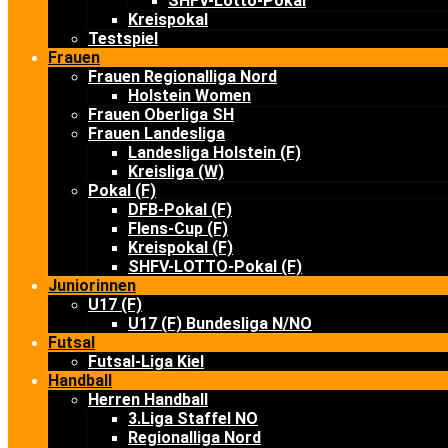
SHFV-Lotto-Pokal
Kreispokal
Testspiel
Frauen
Frauen Regionalliga Nord
Holstein Women
Frauen Oberliga SH
Frauen Landesliga
Landesliga Holstein (F)
Kreisliga (W)
Pokal (F)
DFB-Pokal (F)
Flens-Cup (F)
Kreispokal (F)
SHFV-LOTTO-Pokal (F)
Juniorinnen
U17 (F)
U17 (F) Bundesliga N/NO
Futsal
Futsal-Liga Kiel
Handball
Herren Handball
3.Liga Staffel NO
Regionalliga Nord