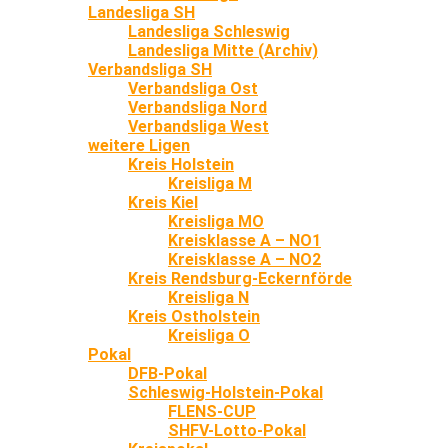
Landesliga SH
Landesliga Schleswig
Landesliga Mitte (Archiv)
Verbandsliga SH
Verbandsliga Ost
Verbandsliga Nord
Verbandsliga West
weitere Ligen
Kreis Holstein
Kreisliga M
Kreis Kiel
Kreisliga MO
Kreisklasse A – NO1
Kreisklasse A – NO2
Kreis Rendsburg-Eckernförde
Kreisliga N
Kreis Ostholstein
Kreisliga O
Pokal
DFB-Pokal
Schleswig-Holstein-Pokal
FLENS-CUP
SHFV-Lotto-Pokal