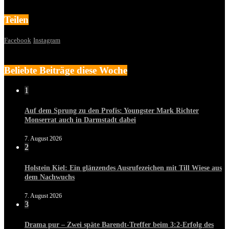
Teilen
Facebook
Instagram
Beliebte Beiträge diese Woche
1
Auf dem Sprung zu den Profis: Youngster Mark Richter
Monserrat auch in Darmstadt dabei
7. August 2026
2
Holstein Kiel: Ein glänzendes Ausrufezeichen mit Till Wiese aus
dem Nachwuchs
7. August 2026
3
Drama pur – Zwei späte Barendt-Treffer beim 3:2-Erfolg des