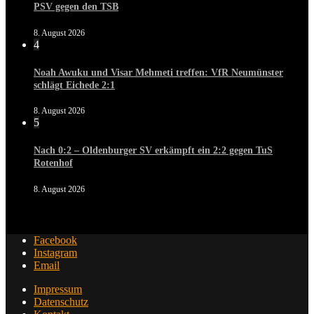
PSV gegen den TSB
8. August 2026
4
Noah Awuku und Visar Mehmeti treffen: VfR Neumünster
schlägt Eichede 2:1
8. August 2026
5
Nach 0:2 – Oldenburger SV erkämpft ein 2:2 gegen TuS
Rotenhof
8. August 2026
Facebook
Instagram
Email
Impressum
Datenschutz