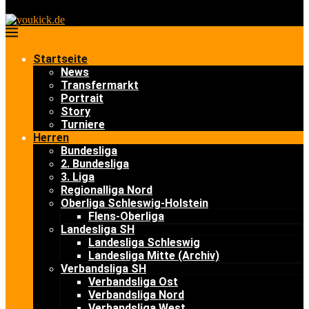
Startseite
News
Transfermarkt
Portrait
Story
Turniere
Herren
Bundesliga
2. Bundesliga
3. Liga
Regionalliga Nord
Oberliga Schleswig-Holstein
Flens-Oberliga
Landesliga SH
Landesliga Schleswig
Landesliga Mitte (Archiv)
Verbandsliga SH
Verbandsliga Ost
Verbandsliga Nord
Verbandsliga West