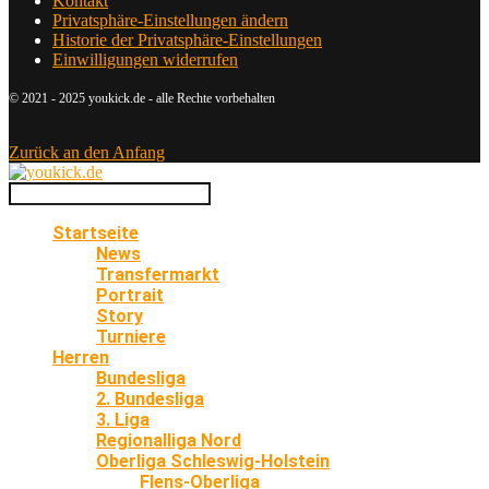
Kontakt
Privatsphäre-Einstellungen ändern
Historie der Privatsphäre-Einstellungen
Einwilligungen widerrufen
© 2021 - 2025 youkick.de - alle Rechte vorbehalten
Zurück an den Anfang
Startseite
News
Transfermarkt
Portrait
Story
Turniere
Herren
Bundesliga
2. Bundesliga
3. Liga
Regionalliga Nord
Oberliga Schleswig-Holstein
Flens-Oberliga