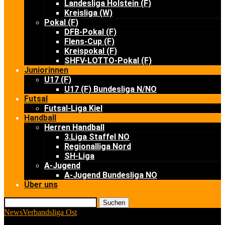
Landesliga Holstein (F)
Kreisliga (W)
Pokal (F)
DFB-Pokal (F)
Flens-Cup (F)
Kreispokal (F)
SHFV-LOTTO-Pokal (F)
Juniorinnen
U17 (F)
U17 (F) Bundesliga N/NO
Futsal
Futsal-Liga Kiel
Handball
Herren Handball
3.Liga Staffel NO
Regionalliga Nord
SH-Liga
A-Jugend
A-Jugend Bundesliga NO
Über uns
Suchen
News
Verbandsliga Ost