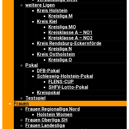
weitere Ligen
Kreis Holstein
Kreisliga M
Kreis Kiel
Kreisliga MO
Kreisklasse A – NO1
Kreisklasse A – NO2
Kreis Rendsburg-Eckernförde
Kreisliga N
Kreis Ostholstein
Kreisliga O
Pokal
DFB-Pokal
Schleswig-Holstein-Pokal
FLENS-CUP
SHFV-Lotto-Pokal
Kreispokal
Testspiel
Frauen
Frauen Regionalliga Nord
Holstein Women
Frauen Oberliga SH
Frauen Landesliga