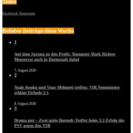
Teilen
Facebook
Instagram
Beliebte Beiträge diese Woche
1
Auf dem Sprung zu den Profis: Youngster Mark Richter
Monserrat auch in Darmstadt dabei
7. August 2026
2
Noah Awuku und Visar Mehmeti treffen: VfR Neumünster
schlägt Eichede 2:1
8. August 2026
3
Drama pur – Zwei späte Barendt-Treffer beim 3:2-Erfolg des
PSV gegen den TSB