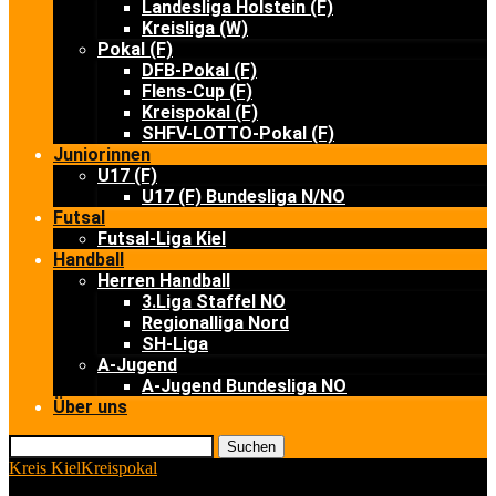
Landesliga Holstein (F)
Kreisliga (W)
Pokal (F)
DFB-Pokal (F)
Flens-Cup (F)
Kreispokal (F)
SHFV-LOTTO-Pokal (F)
Juniorinnen
U17 (F)
U17 (F) Bundesliga N/NO
Futsal
Futsal-Liga Kiel
Handball
Herren Handball
3.Liga Staffel NO
Regionalliga Nord
SH-Liga
A-Jugend
A-Jugend Bundesliga NO
Über uns
Suchen
Kreis Kiel
Kreispokal