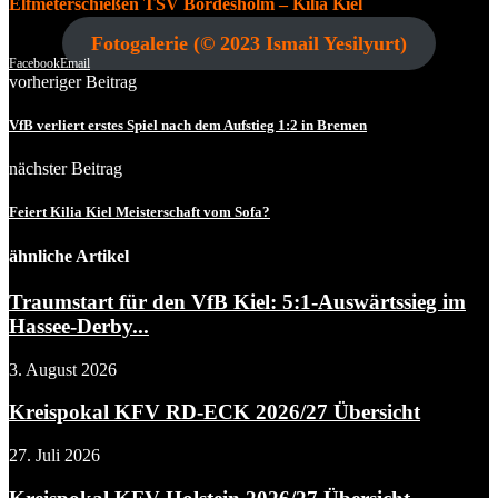
Elfmeterschießen TSV Bordesholm – Kilia Kiel
Fotogalerie (© 2023 Ismail Yesilyurt)
Facebook
Email
vorheriger Beitrag
VfB verliert erstes Spiel nach dem Aufstieg 1:2 in Bremen
nächster Beitrag
Feiert Kilia Kiel Meisterschaft vom Sofa?
ähnliche Artikel
Traumstart für den VfB Kiel: 5:1-Auswärtssieg im
Hassee-Derby...
3. August 2026
Kreispokal KFV RD-ECK 2026/27 Übersicht
27. Juli 2026