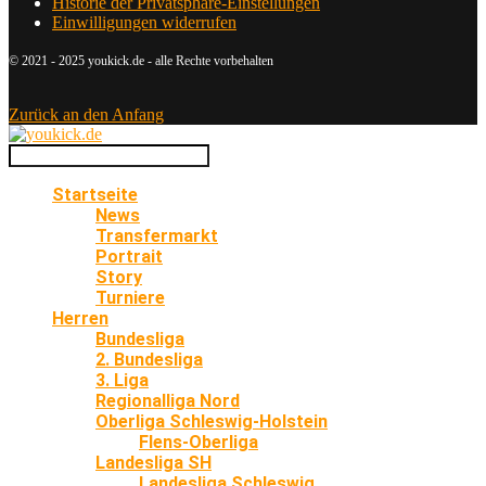
Historie der Privatsphäre-Einstellungen
Einwilligungen widerrufen
© 2021 - 2025 youkick.de - alle Rechte vorbehalten
Zurück an den Anfang
Startseite
News
Transfermarkt
Portrait
Story
Turniere
Herren
Bundesliga
2. Bundesliga
3. Liga
Regionalliga Nord
Oberliga Schleswig-Holstein
Flens-Oberliga
Landesliga SH
Landesliga Schleswig