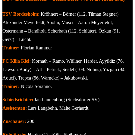
TSV Bordesholm:
Kröhnert – Börner (112. Tilman Stegner),
Alexander Meyerfeldt, Spohn, Musci – Aaron Meyerfeldt,
Ostermann – Bandholt, Scherbath (112. Schlüter), Özkan (91.
Gerst) – Lucht.
Trainer:
Florian Rammer
FC Kilia Kiel:
Kornath – Ramo, Wüllner, Harder, Ayyildiz (76.
Lawson-Body) – Alt – Petrick, Seidel (109. Nohns), Yazgan (94.
Aouci), Trepca (56. Warncke) – Jakubowski.
Trainer:
Nicola Soranno.
Schiedsrichter:
Jan Pannenborg (Suchsdorfer SV).
Assistenten:
Lars Langbehn, Malte Gerhardt.
Zuschauer:
200.
Rote Karte:
Harder (12., Kilia, Notbremse).