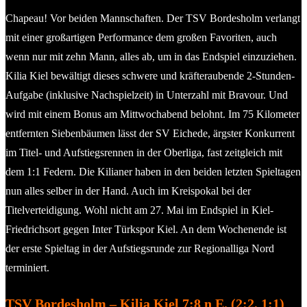
Chapeau! Vor beiden Mannschaften. Der TSV Bordesholm verlangt
mit einer großartigen Performance dem großen Favoriten, auch
wenn nur mit zehn Mann, alles ab, um in das Endspiel einzuziehen.
Kilia Kiel bewältigt dieses schwere und kräfteraubende 2-Stunden-
Aufgabe (inklusive Nachspielzeit) in Unterzahl mit Bravour. Und
wird mit einem Bonus am Mittwochabend belohnt. Im 75 Kilometer
entfernten Siebenbäumen lässt der SV Eichede, ärgster Konkurrent
im Titel- und Aufstiegsrennen in der Oberliga, fast zeitgleich mit
dem 1:1 Federn. Die Kilianer haben in den beiden letzten Spieltagen
nun alles selber in der Hand. Auch im Kreispokal bei der
Titelverteidigung. Wohl nicht am 27. Mai im Endspiel in Kiel-
Friedrichsort gegen Inter Türkspor Kiel. An dem Wochenende ist
der erste Spieltag in der Aufstiegsrunde zur Regionalliga Nord
terminiert.
TSV Bordesholm – Kilia Kiel 7:8 n E. (2:2, 1:1)