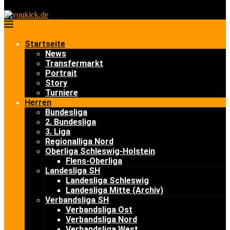
Startseite
News
Transfermarkt
Portrait
Story
Turniere
Herren
Bundesliga
2. Bundesliga
3. Liga
Regionalliga Nord
Oberliga Schleswig-Holstein
Flens-Oberliga
Landesliga SH
Landesliga Schleswig
Landesliga Mitte (Archiv)
Verbandsliga SH
Verbandsliga Ost
Verbandsliga Nord
Verbandsliga West