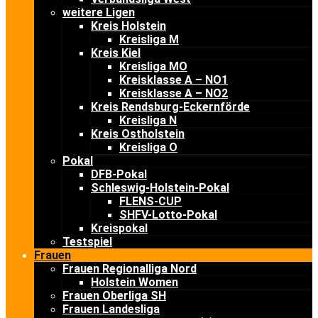
weitere Ligen
Kreis Holstein
Kreisliga M
Kreis Kiel
Kreisliga MO
Kreisklasse A – NO1
Kreisklasse A – NO2
Kreis Rendsburg-Eckernförde
Kreisliga N
Kreis Ostholstein
Kreisliga O
Pokal
DFB-Pokal
Schleswig-Holstein-Pokal
FLENS-CUP
SHFV-Lotto-Pokal
Kreispokal
Testspiel
Frauen
Frauen Regionalliga Nord
Holstein Women
Frauen Oberliga SH
Frauen Landesliga