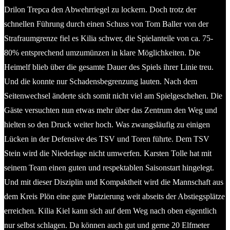
Drilon Trepca den Abwehrriegel zu lockern. Doch trotz der
schnellen Führung durch einen Schuss von Tom Baller von der
Strafraumgrenze fiel es Kilia schwer, die Spielanteile von ca. 75-
80% entsprechend umzumünzen in klare Möglichkeiten. Die
Heimelf blieb über die gesamte Dauer des Spiels ihrer Linie treu.
Und die konnte nur Schadensbegrenzung lauten. Nach dem
Seitenwechsel änderte sich somit nicht viel am Spielgeschehen. Die
Gäste versuchten nun etwas mehr über das Zentrum den Weg und
hielten so den Druck weiter hoch. Was zwangsläufig zu einigen
Lücken in der Defensive des TSV und Toren führte. Dem TSV
Stein wird die Niederlage nicht umwerfen. Karsten Tolle hat mit
seinem Team einen guten und respektablen Saisonstart hingelegt.
Und mit dieser Disziplin und Kompaktheit wird die Mannschaft aus
dem Kreis Plön eine gute Platzierung weit abseits der Abstiegsplätze
erreichen. Kilia Kiel kann sich auf dem Weg nach oben eigentlich
nur selbst schlagen. Da können auch gut und gerne 20 Elfmeter