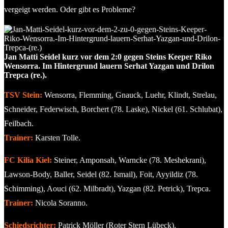
vergeigt werden. Oder gibt es Probleme?
Jan Matti Seidel kurz vor dem 2:0 gegen Steins Keeper Riko
Wensorra. Im Hintergrund lauern Serhat Yazgan und Drilon
Trepca (re.).
TSV Stein:
Wensorra, Flemming, Gnauck, Luehr, Klindt, Strelau,
Schneider, Federwisch, Borchert (78. Laske), Nickel (61. Schlubat),
Feilbach.
Trainer:
Karsten Tolle.
FC Kilia Kiel:
Steiner, Amponsah, Warncke (78. Meshekrani),
Lawson-Body, Baller, Seidel (82. Ismail), Foit, Ayyildiz (78.
Schimming), Aouci (62. Milbradt), Yazgan (82. Petrick), Trepca.
Trainer:
Nicola Soranno.
Schiedsrichter:
Patrick Möller (Roter Stern Lübeck).