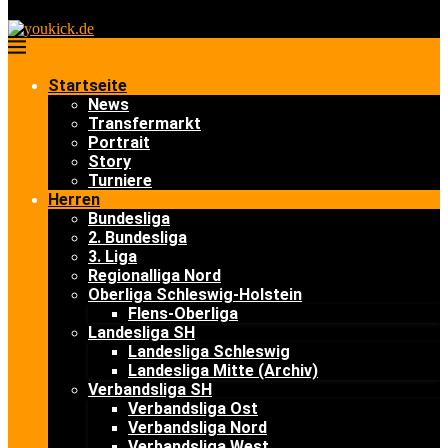
Startseite
News
Transfermarkt
Portrait
Story
Turniere
Herren
Bundesliga
2. Bundesliga
3. Liga
Regionalliga Nord
Oberliga Schleswig-Holstein
Flens-Oberliga
Landesliga SH
Landesliga Schleswig
Landesliga Mitte (Archiv)
Verbandsliga SH
Verbandsliga Ost
Verbandsliga Nord
Verbandsliga West