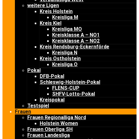
weitere Ligen
Kreis Holstein
Kreisliga M
Kreis Kiel
Kreisliga MO
Kreisklasse A – NO1
Kreisklasse A – NO2
Kreis Rendsburg-Eckernförde
Kreisliga N
Kreis Ostholstein
Kreisliga O
Pokal
DFB-Pokal
Schleswig-Holstein-Pokal
FLENS-CUP
SHFV-Lotto-Pokal
Kreispokal
Testspiel
Frauen
Frauen Regionalliga Nord
Holstein Women
Frauen Oberliga SH
Frauen Landesliga