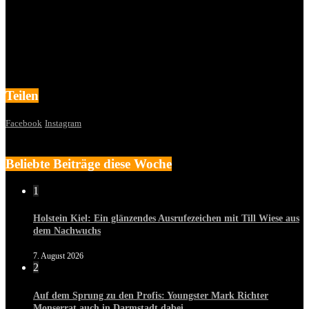
Teilen
Facebook
Instagram
Beliebte Beiträge diese Woche
1
Holstein Kiel: Ein glänzendes Ausrufezeichen mit Till Wiese aus
dem Nachwuchs
7. August 2026
2
Auf dem Sprung zu den Profis: Youngster Mark Richter
Monserrat auch in Darmstadt dabei