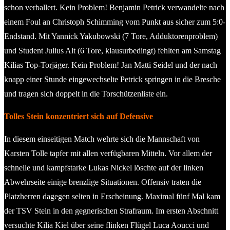
schon verballert. Kein Problem! Benjamin Petrick verwandelte nach
einem Foul an Christoph Schimming vom Punkt aus sicher zum 5:0-
Endstand. Mit Yannick Yakubowski (7 Tore, Adduktorenproblem)
und Student Julius Alt (6 Tore, klausurbedingt) fehlten am Samstag
Kilias Top-Torjäger. Kein Problem! Jan Matti Seidel und der nach
knapp einer Stunde eingewechselte Petrick springen in die Bresche
und tragen sich doppelt in die Torschützenliste ein.
Tolles Stein konzentriert sich auf Defensive
In diesem einseitigen Match wehrte sich die Mannschaft von
Karsten Tolle tapfer mit allen verfügbaren Mitteln. Vor allem der
schnelle und kampfstarke Lukas Nickel löschte auf der linken
Abwehrseite einige brenzlige Situationen. Offensiv traten die
Platzherren dagegen selten in Erscheinung. Maximal fünf Mal kam
der TSV Stein in den gegnerischen Strafraum. Im ersten Abschnitt
versuchte Kilia Kiel über seine flinken Flügel Luca Aoucci und