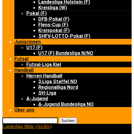
Landesliga Holstein (F)
Kreisliga (W)
Pokal (F)
DFB-Pokal (F)
Flens-Cup (F)
Kreispokal (F)
SHFV-LOTTO-Pokal (F)
Juniorinnen
U17 (F)
U17 (F) Bundesliga N/NO
Futsal
Futsal-Liga Kiel
Handball
Herren Handball
3.Liga Staffel NO
Regionalliga Nord
SH-Liga
A-Jugend
A-Jugend Bundesliga NO
Über uns
Suchen
Landesliga Mitte (Archiv)