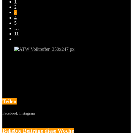
1
2
3
4
5
…
11
Teilen
Facebook
Instagram
Beliebte Beiträge diese Woche