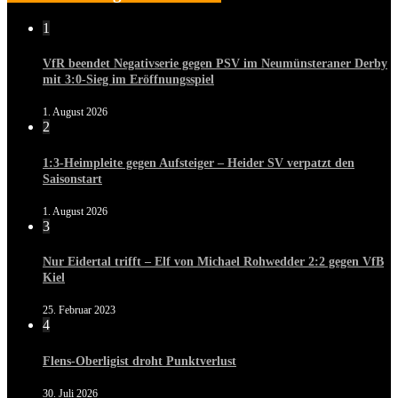
1
VfR beendet Negativserie gegen PSV im Neumünsteraner Derby
mit 3:0-Sieg im Eröffnungsspiel
1. August 2026
2
1:3-Heimpleite gegen Aufsteiger – Heider SV verpatzt den
Saisonstart
1. August 2026
3
Nur Eidertal trifft – Elf von Michael Rohwedder 2:2 gegen VfB
Kiel
25. Februar 2023
4
Flens-Oberligist droht Punktverlust
30. Juli 2026