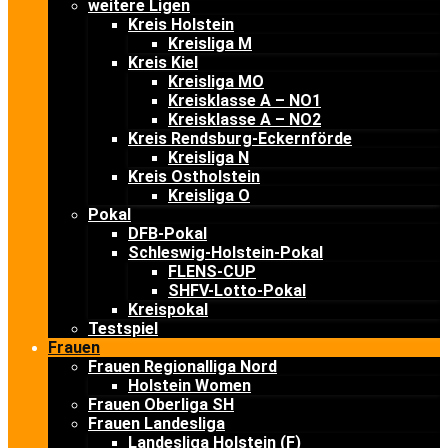
weitere Ligen
Kreis Holstein
Kreisliga M
Kreis Kiel
Kreisliga MO
Kreisklasse A – NO1
Kreisklasse A – NO2
Kreis Rendsburg-Eckernförde
Kreisliga N
Kreis Ostholstein
Kreisliga O
Pokal
DFB-Pokal
Schleswig-Holstein-Pokal
FLENS-CUP
SHFV-Lotto-Pokal
Kreispokal
Testspiel
Frauen
Frauen Regionalliga Nord
Holstein Women
Frauen Oberliga SH
Frauen Landesliga
Landesliga Holstein (F)