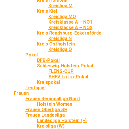
Kreis Holstein
Kreisliga M
Kreis Kiel
Kreisliga MO
Kreisklasse A – NO1
Kreisklasse A – NO2
Kreis Rendsburg-Eckernförde
Kreisliga N
Kreis Ostholstein
Kreisliga O
Pokal
DFB-Pokal
Schleswig-Holstein-Pokal
FLENS-CUP
SHFV-Lotto-Pokal
Kreispokal
Testspiel
Frauen
Frauen Regionalliga Nord
Holstein Women
Frauen Oberliga SH
Frauen Landesliga
Landesliga Holstein (F)
Kreisliga (W)