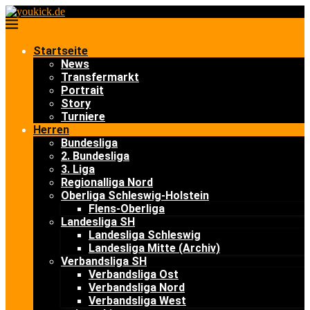
Startseite
News
Transfermarkt
Portrait
Story
Turniere
Herren
Bundesliga
2. Bundesliga
3. Liga
Regionalliga Nord
Oberliga Schleswig-Holstein
Flens-Oberliga
Landesliga SH
Landesliga Schleswig
Landesliga Mitte (Archiv)
Verbandsliga SH
Verbandsliga Ost
Verbandsliga Nord
Verbandsliga West