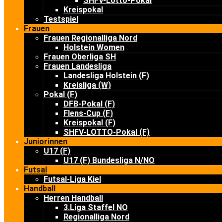
SHFV-Lotto-Pokal
Kreispokal
Testspiel
Frauen
Frauen Regionalliga Nord
Holstein Women
Frauen Oberliga SH
Frauen Landesliga
Landesliga Holstein (F)
Kreisliga (W)
Pokal (F)
DFB-Pokal (F)
Flens-Cup (F)
Kreispokal (F)
SHFV-LOTTO-Pokal (F)
Juniorinnen
U17 (F)
U17 (F) Bundesliga N/NO
Futsal
Futsal-Liga Kiel
Handball
Herren Handball
3.Liga Staffel NO
Regionalliga Nord