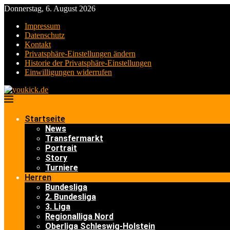
Donnerstag, 6. August 2026
Impressum
Datenschutz
Kontakt
Privatsphäre-Einstellungen ändern
Historie der Privatsphäre-Einstellungen
Einwilligungen widerrufen
Startseite
News
Transfermarkt
Portrait
Story
Turniere
Herren
Bundesliga
2. Bundesliga
3. Liga
Regionalliga Nord
Oberliga Schleswig-Holstein