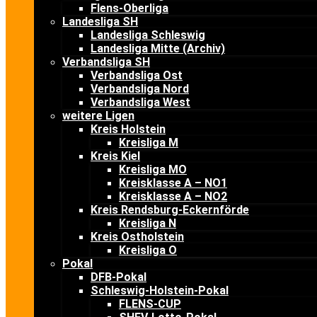
Flens-Oberliga
Landesliga SH
Landesliga Schleswig
Landesliga Mitte (Archiv)
Verbandsliga SH
Verbandsliga Ost
Verbandsliga Nord
Verbandsliga West
weitere Ligen
Kreis Holstein
Kreisliga M
Kreis Kiel
Kreisliga MO
Kreisklasse A – NO1
Kreisklasse A – NO2
Kreis Rendsburg-Eckernförde
Kreisliga N
Kreis Ostholstein
Kreisliga O
Pokal
DFB-Pokal
Schleswig-Holstein-Pokal
FLENS-CUP