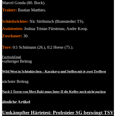
Marcel Gonda (80. Bock).
Trainer:
Bastian Matthies.
Schiedsrichter:
Nic Ströhnisch (Bramstedter TS).
Assistenten:
Joshua Tristan Fürstenau, Andre Koop.
Zuschauer:
30.
Tore:
0:1 Schümann (26.), 0:2 Heese (75.).
Facebook
Email
vorheriger Beitrag
Wild West in Schönkirchen – Karakaya und Steffen mit je zwei Treffern
nächster Beitrag
Nach 3 Toren von Mert Baki muss Inter II die Koffer noch nicht packen
ähnliche Artikel
Umkämpfter Härtetest: Probsteier SG bezwingt TSV