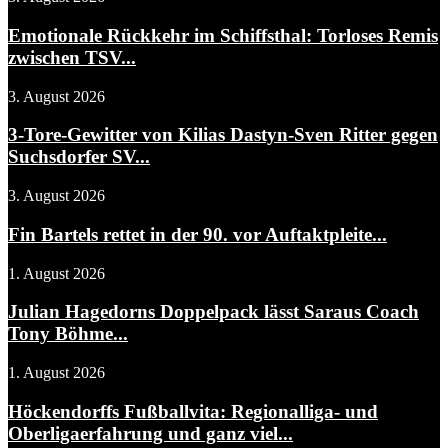
Emotionale Rückkehr im Schiffsthal: Torloses Remis
zwischen TSV...
3. August 2026
3-Tore-Gewitter von Kilias Dastyn-Sven Ritter gegen
Suchsdorfer SV...
3. August 2026
Fin Bartels rettet in der 90. vor Auftaktpleite...
1. August 2026
Julian Hagedorns Doppelpack lässt Saraus Coach
Tony Böhme...
1. August 2026
Höckendorffs Fußballvita: Regionalliga- und
Oberligaerfahrung und ganz viel...