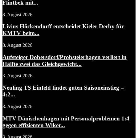
Flintbek mit...
8. August 2026
Livius Höckendorff entscheidet Kieler Derby für
KMTV beim...
8. August 2026
Aufsteiger Dobersdorf/Probsteierhagen verliert in
Hälfte zwei das Gleichgewicht...
3. August 2026
Neuling TS Einfeld findet guten Saisoneinstieg –
4:2...
3. August 2026
MTV Dänischenhagen mit Personalproblemen 1:4
gegen effizienten Wiker...
3. August 2026