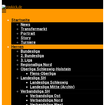
Startseite
News
Transfermarkt
Portrait
Story
Turniere
Herren
Bundesliga
2. Bundesliga
3. Liga
Regionalliga Nord
Oberliga Schleswig-Holstein
Flens-Oberliga
Landesliga SH
Landesliga Schleswig
Landesliga Mitte (Archiv)
Verbandsliga SH
Verbandsliga Ost
Verbandsliga Nord
Verbandsliga West