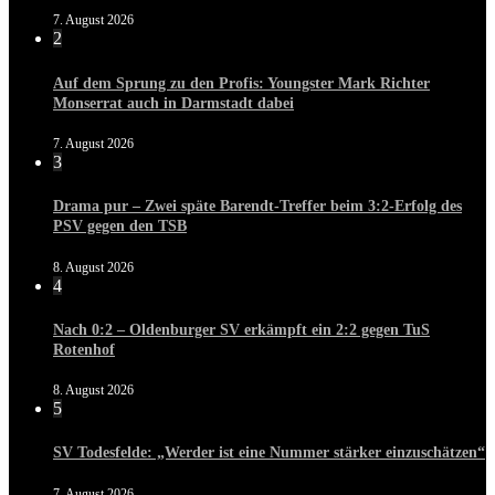
7. August 2026
2
Auf dem Sprung zu den Profis: Youngster Mark Richter
Monserrat auch in Darmstadt dabei
7. August 2026
3
Drama pur – Zwei späte Barendt-Treffer beim 3:2-Erfolg des
PSV gegen den TSB
8. August 2026
4
Nach 0:2 – Oldenburger SV erkämpft ein 2:2 gegen TuS
Rotenhof
8. August 2026
5
SV Todesfelde: „Werder ist eine Nummer stärker einzuschätzen“
7. August 2026