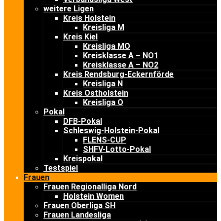
weitere Ligen
Kreis Holstein
Kreisliga M
Kreis Kiel
Kreisliga MO
Kreisklasse A – NO1
Kreisklasse A – NO2
Kreis Rendsburg-Eckernförde
Kreisliga N
Kreis Ostholstein
Kreisliga O
Pokal
DFB-Pokal
Schleswig-Holstein-Pokal
FLENS-CUP
SHFV-Lotto-Pokal
Kreispokal
Testspiel
Frauen
Frauen Regionalliga Nord
Holstein Women
Frauen Oberliga SH
Frauen Landesliga