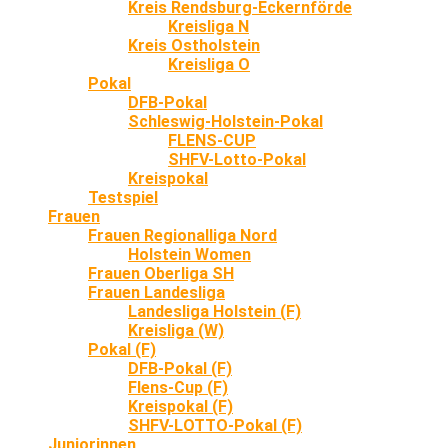
Kreis Rendsburg-Eckernförde
Kreisliga N
Kreis Ostholstein
Kreisliga O
Pokal
DFB-Pokal
Schleswig-Holstein-Pokal
FLENS-CUP
SHFV-Lotto-Pokal
Kreispokal
Testspiel
Frauen
Frauen Regionalliga Nord
Holstein Women
Frauen Oberliga SH
Frauen Landesliga
Landesliga Holstein (F)
Kreisliga (W)
Pokal (F)
DFB-Pokal (F)
Flens-Cup (F)
Kreispokal (F)
SHFV-LOTTO-Pokal (F)
Juniorinnen