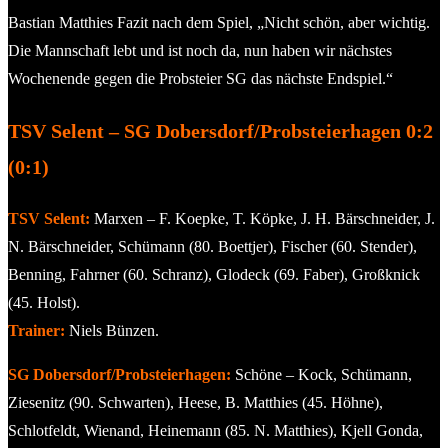
Bastian Matthies Fazit nach dem Spiel, „Nicht schön, aber wichtig.
Die Mannschaft lebt und ist noch da, nun haben wir nächstes
Wochenende gegen die Probsteier SG das nächste Endspiel.“
TSV Selent – SG Dobersdorf/Probsteierhagen 0:2
(0:1)
TSV Selent:
Marxen – F. Koepke, T. Köpke, J. H. Bärschneider, J.
N. Bärschneider, Schümann (80. Boettjer), Fischer (60. Stender),
Benning, Fahrner (60. Schranz), Glodeck (69. Faber), Großknick
(45. Holst).
Trainer:
Niels Bünzen.
SG Dobersdorf/Probsteierhagen:
Schöne – Kock, Schümann,
Ziesenitz (90. Schwarten), Heese, B. Matthies (45. Höhne),
Schlotfeldt, Wienand, Heinemann (85. N. Matthies), Kjell Gonda,