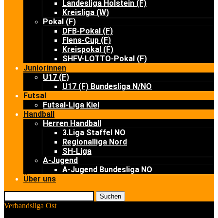
Landesliga Holstein (F)
Kreisliga (W)
Pokal (F)
DFB-Pokal (F)
Flens-Cup (F)
Kreispokal (F)
SHFV-LOTTO-Pokal (F)
Juniorinnen
U17 (F)
U17 (F) Bundesliga N/NO
Futsal
Futsal-Liga Kiel
Handball
Herren Handball
3.Liga Staffel NO
Regionalliga Nord
SH-Liga
A-Jugend
A-Jugend Bundesliga NO
Über uns
Suchen
Verbandsliga Ost