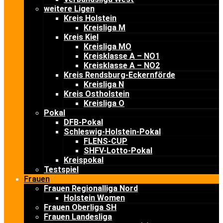
weitere Ligen
Kreis Holstein
Kreisliga M
Kreis Kiel
Kreisliga MO
Kreisklasse A – NO1
Kreisklasse A – NO2
Kreis Rendsburg-Eckernförde
Kreisliga N
Kreis Ostholstein
Kreisliga O
Pokal
DFB-Pokal
Schleswig-Holstein-Pokal
FLENS-CUP
SHFV-Lotto-Pokal
Kreispokal
Testspiel
Frauen
Frauen Regionalliga Nord
Holstein Women
Frauen Oberliga SH
Frauen Landesliga