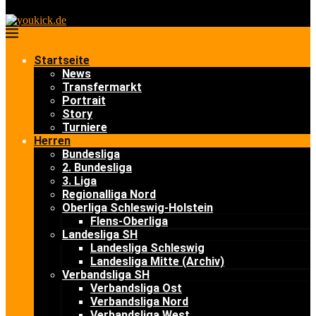
Startseite
News
Transfermarkt
Portrait
Story
Turniere
Herren
Bundesliga
2. Bundesliga
3. Liga
Regionalliga Nord
Oberliga Schleswig-Holstein
Flens-Oberliga
Landesliga SH
Landesliga Schleswig
Landesliga Mitte (Archiv)
Verbandsliga SH
Verbandsliga Ost
Verbandsliga Nord
Verbandsliga West