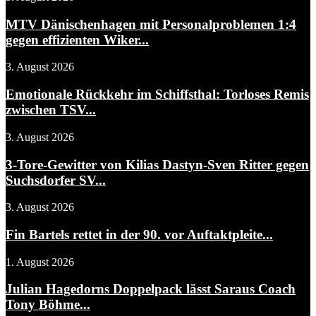
MTV Dänischenhagen mit Personalproblemen 1:4
gegen effizienten Wiker...
3. August 2026
Emotionale Rückkehr im Schiffsthal: Torloses Remis
zwischen TSV...
3. August 2026
3-Tore-Gewitter von Kilias Dastyn-Sven Ritter gegen
Suchsdorfer SV...
3. August 2026
Fin Bartels rettet in der 90. vor Auftaktpleite...
1. August 2026
Julian Hagedorns Doppelpack lässt Saraus Coach
Tony Böhme...