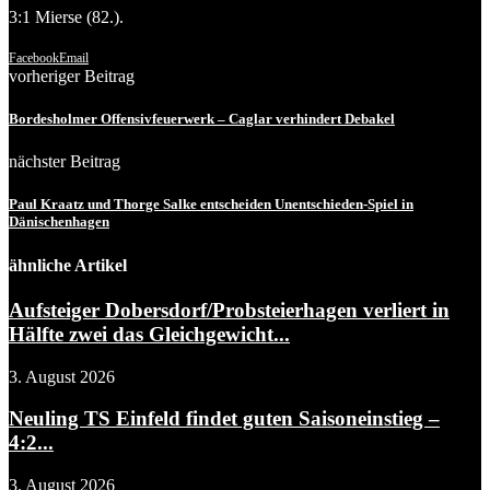
3:1 Mierse (82.).
Facebook
Email
vorheriger Beitrag
Bordesholmer Offensivfeuerwerk – Caglar verhindert Debakel
nächster Beitrag
Paul Kraatz und Thorge Salke entscheiden Unentschieden-Spiel in
Dänischenhagen
ähnliche Artikel
Aufsteiger Dobersdorf/Probsteierhagen verliert in
Hälfte zwei das Gleichgewicht...
3. August 2026
Neuling TS Einfeld findet guten Saisoneinstieg –
4:2...
3. August 2026