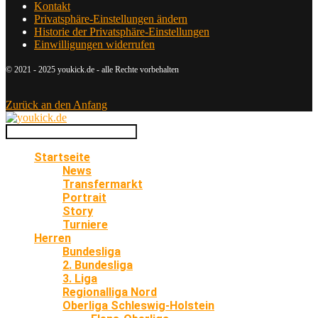
Kontakt
Privatsphäre-Einstellungen ändern
Historie der Privatsphäre-Einstellungen
Einwilligungen widerrufen
© 2021 - 2025 youkick.de - alle Rechte vorbehalten
Zurück an den Anfang
Startseite
News
Transfermarkt
Portrait
Story
Turniere
Herren
Bundesliga
2. Bundesliga
3. Liga
Regionalliga Nord
Oberliga Schleswig-Holstein