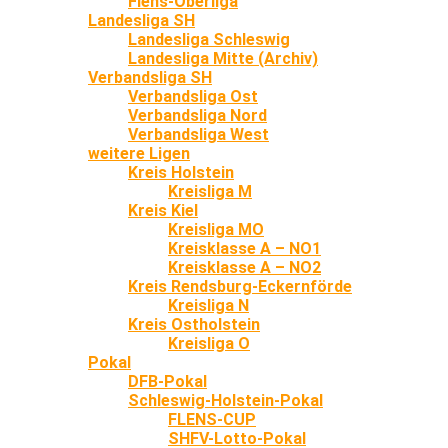
Flens-Oberliga
Landesliga SH
Landesliga Schleswig
Landesliga Mitte (Archiv)
Verbandsliga SH
Verbandsliga Ost
Verbandsliga Nord
Verbandsliga West
weitere Ligen
Kreis Holstein
Kreisliga M
Kreis Kiel
Kreisliga MO
Kreisklasse A – NO1
Kreisklasse A – NO2
Kreis Rendsburg-Eckernförde
Kreisliga N
Kreis Ostholstein
Kreisliga O
Pokal
DFB-Pokal
Schleswig-Holstein-Pokal
FLENS-CUP
SHFV-Lotto-Pokal