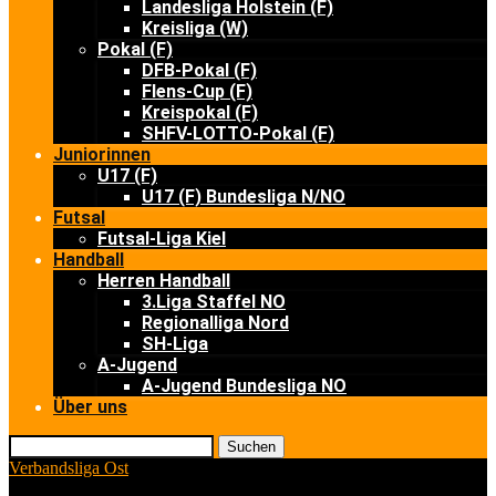
Landesliga Holstein (F)
Kreisliga (W)
Pokal (F)
DFB-Pokal (F)
Flens-Cup (F)
Kreispokal (F)
SHFV-LOTTO-Pokal (F)
Juniorinnen
U17 (F)
U17 (F) Bundesliga N/NO
Futsal
Futsal-Liga Kiel
Handball
Herren Handball
3.Liga Staffel NO
Regionalliga Nord
SH-Liga
A-Jugend
A-Jugend Bundesliga NO
Über uns
Suchen
Verbandsliga Ost