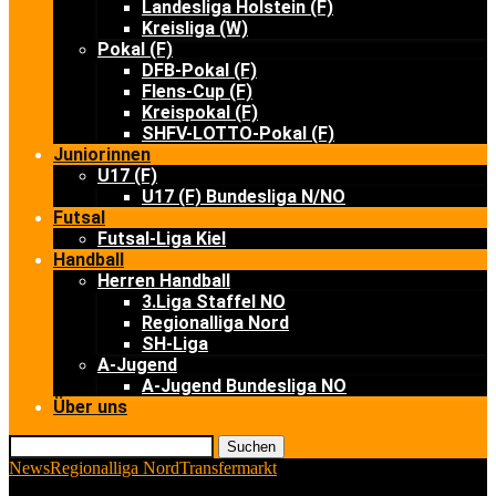
Landesliga Holstein (F)
Kreisliga (W)
Pokal (F)
DFB-Pokal (F)
Flens-Cup (F)
Kreispokal (F)
SHFV-LOTTO-Pokal (F)
Juniorinnen
U17 (F)
U17 (F) Bundesliga N/NO
Futsal
Futsal-Liga Kiel
Handball
Herren Handball
3.Liga Staffel NO
Regionalliga Nord
SH-Liga
A-Jugend
A-Jugend Bundesliga NO
Über uns
Suchen
News
Regionalliga Nord
Transfermarkt