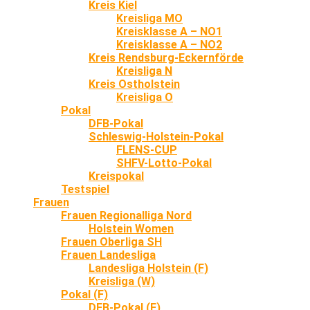
Kreis Kiel
Kreisliga MO
Kreisklasse A – NO1
Kreisklasse A – NO2
Kreis Rendsburg-Eckernförde
Kreisliga N
Kreis Ostholstein
Kreisliga O
Pokal
DFB-Pokal
Schleswig-Holstein-Pokal
FLENS-CUP
SHFV-Lotto-Pokal
Kreispokal
Testspiel
Frauen
Frauen Regionalliga Nord
Holstein Women
Frauen Oberliga SH
Frauen Landesliga
Landesliga Holstein (F)
Kreisliga (W)
Pokal (F)
DFB-Pokal (F)