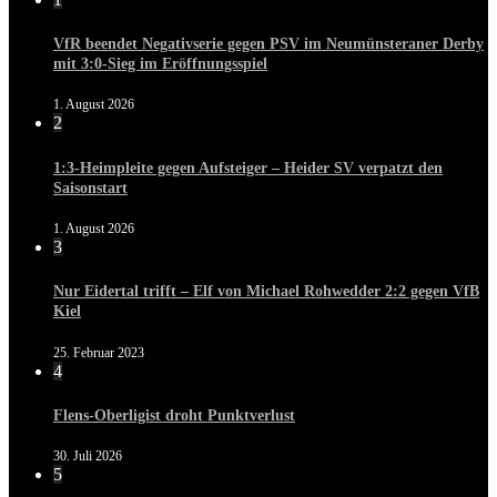
VfR beendet Negativserie gegen PSV im Neumünsteraner Derby
mit 3:0-Sieg im Eröffnungsspiel
1. August 2026
2
1:3-Heimpleite gegen Aufsteiger – Heider SV verpatzt den
Saisonstart
1. August 2026
3
Nur Eidertal trifft – Elf von Michael Rohwedder 2:2 gegen VfB
Kiel
25. Februar 2023
4
Flens-Oberligist droht Punktverlust
30. Juli 2026
5