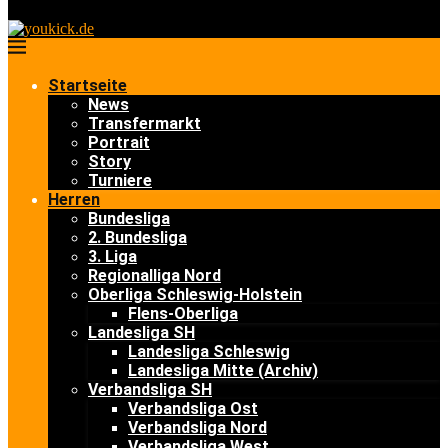
Startseite
News
Transfermarkt
Portrait
Story
Turniere
Herren
Bundesliga
2. Bundesliga
3. Liga
Regionalliga Nord
Oberliga Schleswig-Holstein
Flens-Oberliga
Landesliga SH
Landesliga Schleswig
Landesliga Mitte (Archiv)
Verbandsliga SH
Verbandsliga Ost
Verbandsliga Nord
Verbandsliga West