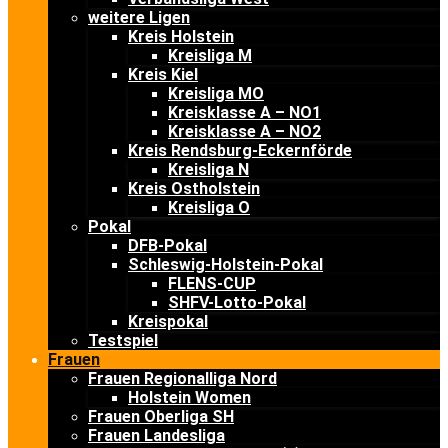
weitere Ligen
Kreis Holstein
Kreisliga M
Kreis Kiel
Kreisliga MO
Kreisklasse A – NO1
Kreisklasse A – NO2
Kreis Rendsburg-Eckernförde
Kreisliga N
Kreis Ostholstein
Kreisliga O
Pokal
DFB-Pokal
Schleswig-Holstein-Pokal
FLENS-CUP
SHFV-Lotto-Pokal
Kreispokal
Testspiel
Frauen
Frauen Regionalliga Nord
Holstein Women
Frauen Oberliga SH
Frauen Landesliga