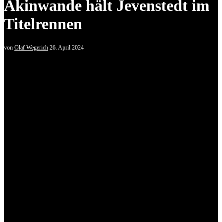
Akinwande hält Jevenstedt im
Titelrennen
von
Olaf Wegerich
26. April 2024