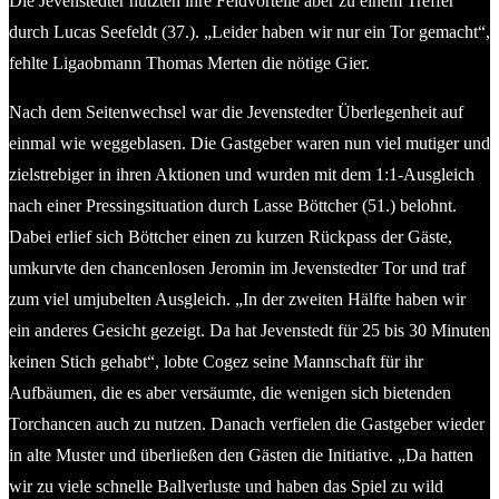
Die Jevenstedter nutzten ihre Feldvorteile aber zu einem Treffer
durch Lucas Seefeldt (37.). „Leider haben wir nur ein Tor gemacht“,
fehlte Ligaobmann Thomas Merten die nötige Gier.
Nach dem Seitenwechsel war die Jevenstedter Überlegenheit auf
einmal wie weggeblasen. Die Gastgeber waren nun viel mutiger und
zielstrebiger in ihren Aktionen und wurden mit dem 1:1-Ausgleich
nach einer Pressingsituation durch Lasse Böttcher (51.) belohnt.
Dabei erlief sich Böttcher einen zu kurzen Rückpass der Gäste,
umkurvte den chancenlosen Jeromin im Jevenstedter Tor und traf
zum viel umjubelten Ausgleich. „In der zweiten Hälfte haben wir
ein anderes Gesicht gezeigt. Da hat Jevenstedt für 25 bis 30 Minuten
keinen Stich gehabt“, lobte Cogez seine Mannschaft für ihr
Aufbäumen, die es aber versäumte, die wenigen sich bietenden
Torchancen auch zu nutzen. Danach verfielen die Gastgeber wieder
in alte Muster und überließen den Gästen die Initiative. „Da hatten
wir zu viele schnelle Ballverluste und haben das Spiel zu wild