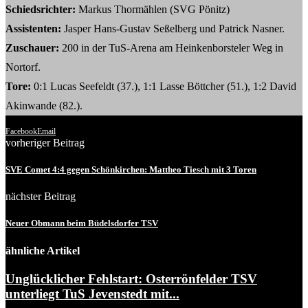
Schiedsrichter:
Markus Thormählen (SVG Pönitz)
Assistenten:
Jasper Hans-Gustav Seßelberg und Patrick Nasner.
Zuschauer:
200 in der TuS-Arena am Heinkenborsteler Weg in
Nortorf.
Tore:
0:1 Lucas Seefeldt (37.), 1:1 Lasse Böttcher (51.), 1:2 David
Akinwande (82.).
Facebook
Email
vorheriger Beitrag
SVE Comet 4:4 gegen Schönkirchen: Mattheo Tiesch mit 3 Toren
nächster Beitrag
Neuer Obmann beim Büdelsdorfer TSV
ähnliche Artikel
Unglücklicher Fehlstart: Osterrönfelder TSV
unterliegt TuS Jevenstedt mit...