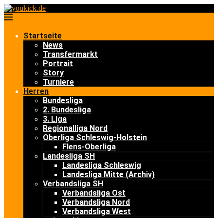
Startseite
News
Transfermarkt
Portrait
Story
Turniere
Herren
Bundesliga
2. Bundesliga
3. Liga
Regionalliga Nord
Oberliga Schleswig-Holstein
Flens-Oberliga
Landesliga SH
Landesliga Schleswig
Landesliga Mitte (Archiv)
Verbandsliga SH
Verbandsliga Ost
Verbandsliga Nord
Verbandsliga West