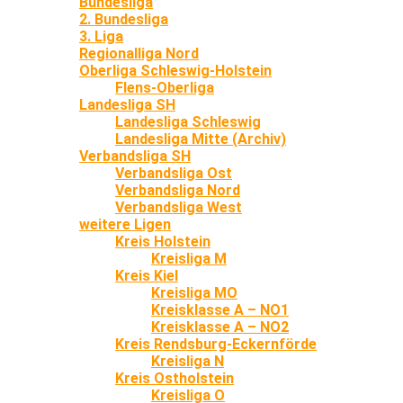
Bundesliga
2. Bundesliga
3. Liga
Regionalliga Nord
Oberliga Schleswig-Holstein
Flens-Oberliga
Landesliga SH
Landesliga Schleswig
Landesliga Mitte (Archiv)
Verbandsliga SH
Verbandsliga Ost
Verbandsliga Nord
Verbandsliga West
weitere Ligen
Kreis Holstein
Kreisliga M
Kreis Kiel
Kreisliga MO
Kreisklasse A – NO1
Kreisklasse A – NO2
Kreis Rendsburg-Eckernförde
Kreisliga N
Kreis Ostholstein
Kreisliga O