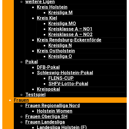
weitere Ligen
Kreis Holstein
Kreisliga M
Kreis Kiel
Kreisliga MO
Kreisklasse A – NO1
Kreisklasse A – NO2
Kreis Rendsburg-Eckernförde
Kreisliga N
Kreis Ostholstein
Kreisliga O
Pokal
DFB-Pokal
Schleswig-Holstein-Pokal
FLENS-CUP
SHFV-Lotto-Pokal
Kreispokal
Testspiel
Frauen
Frauen Regionalliga Nord
Holstein Women
Frauen Oberliga SH
Frauen Landesliga
Landesliga Holstein (F)