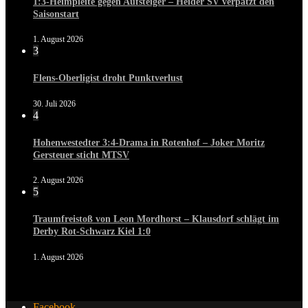
1:3-Heimpleite gegen Aufsteiger – Heider SV verpatzt den
Saisonstart
1. August 2026
3
Flens-Oberligist droht Punktverlust
30. Juli 2026
4
Hohenwestedter 3:4-Drama in Rotenhof – Joker Moritz
Gersteuer sticht MTSV
2. August 2026
5
Traumfreistoß von Leon Mordhorst – Klausdorf schlägt im
Derby Rot-Schwarz Kiel 1:0
1. August 2026
Facebook