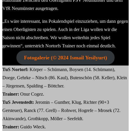
Halbfinale zwischen den Oberligisten PSV Neumünster und dem
VfR Neumünster ausgetragen.
„Es wäre interessant, ins Pokalendspiel einzuziehen, um dann gegen
einen Oberligisten zu spielen. Auch in der Liga wollen wir die
Saison nicht abschreiben. Wir wollen weiterhin jedes Spiel
gewinnen“, unterstrich Nortorfs Trainer noch einmal deutlich.
Fotogalerie (© 2024 Ismail Yesilyurt)
TuS Nortorf:
Körper – Schümann, Boysen (14. Schümann),
Doege, Gehrke – Nitsch (86. Kaul), Butenschön (58. Keller), Klein
– Jürgensen, Spalding – Böttcher.
Trainer:
Onur Cogez.
TuS Jevenstedt:
Jeromin – Gunther, Klug, Richter (90+3
Gersteuer), Ranck (77. Grell) – Rohwer, Hogrefe – Mrosek (72.
Akinwande), Grothkopp, Möller – Seefeldt.
Trainer:
Guido Wieck.