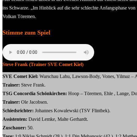
ins Schwarze. „Im Hinblick auf die sehr schlechte Anfangsphase vo
Volkan Töremen.
Stimme zum Spiel
Steve Frank (Trainer SVE Comet Kiel)
SVE Comet Kiel:
Warschau Lahu, Lawson-Body, Vones, Yilmaz – Aria
Trainer:
Steve Frank.
TSG Concordia Schönkirchen:
Hoop – Töremen, Ehle , Lange, Dor
Trainer:
Ole Jacobsen.
Schiedsrichter:
Johannes Kowalewski (TSV Flintbek).
Assistenten:
David Lemke, Malte Gerhardt.
Zuschauer:
50.
Tore:
1:0 Niklas Schmidt (28.), 1:1 Din Mehanovic (42.), 1:2 Mattheo T