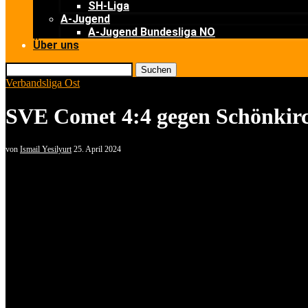
SH-Liga
A-Jugend
A-Jugend Bundesliga NO
Über uns
Suchen
Verbandsliga Ost
SVE Comet 4:4 gegen Schönkirc
von
Ismail Yesilyurt
25. April 2024