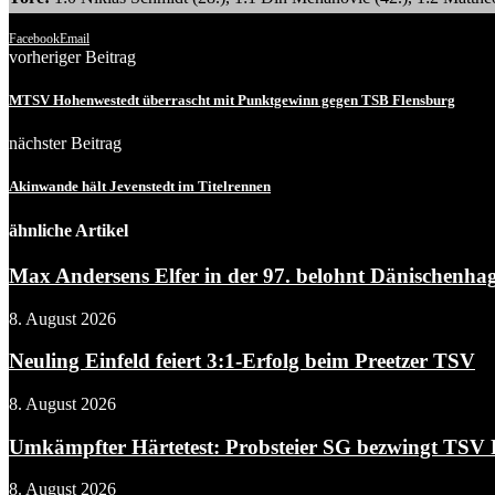
Facebook
Email
vorheriger Beitrag
MTSV Hohenwestedt überrascht mit Punktgewinn gegen TSB Flensburg
nächster Beitrag
Akinwande hält Jevenstedt im Titelrennen
ähnliche Artikel
Max Andersens Elfer in der 97. belohnt Dänischenhag
8. August 2026
Neuling Einfeld feiert 3:1-Erfolg beim Preetzer TSV
8. August 2026
Umkämpfter Härtetest: Probsteier SG bezwingt TSV Fl
8. August 2026