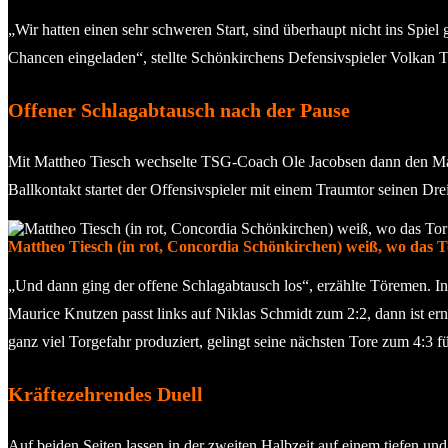
„Wir hatten einen sehr schweren Start, sind überhaupt nicht ins Spi
Chancen eingeladen“, stellte Schönkirchens Defensivspieler Volkan 
Offener Schlagabtausch nach der Pause
Mit Mattheo Tiesch wechselte TSG-Coach Ole Jacobsen dann den Ma
Ballkontakt startet der Offensivspieler mit einem Traumtor seinen Dr
Mattheo Tiesch (in rot, Concordia Schönkirchen) weiß, wo das To
„Und dann ging der offene Schlagabtausch los“, erzählte Töremen. In
Maurice Knutzen passt links auf Niklas Schmidt zum 2:2, dann ist ern
ganz viel Torgefahr produziert, gelingt seine nächsten Tore zum 4:
Kräftezehrendes Duell
Auf beiden Seiten lassen in der zweiten Halbzeit auf einem tiefen un