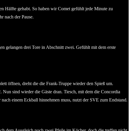
nen Hälfte gehabt. So haben wir Comet gefühlt jede Minute zu
hr nach der Pause.
elangen drei Tore in Abschnitt zwei. Gefühlt mit dem erste
lett öffnen, dreht die die Frank-Truppe wieder den Spieß um.
:2. Nun sind wieder die Gäste dran. Tiesch, mit dem die Concordia
ffer nach einem Eckball hinnehmen muss, nutzt der SVE zum Endstand.
ach dem Ausgleich noch zwei Pfeile im Köcher, doch die treffen nicht