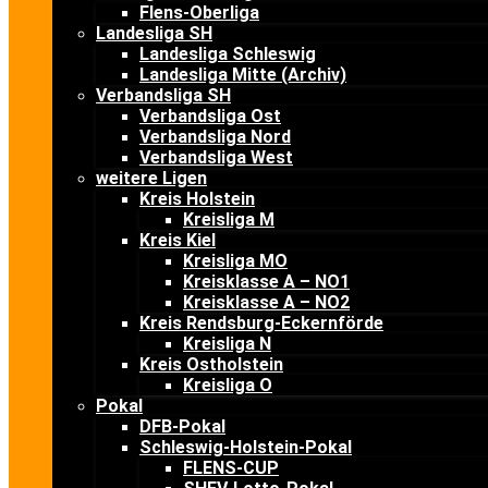
Flens-Oberliga
Landesliga SH
Landesliga Schleswig
Landesliga Mitte (Archiv)
Verbandsliga SH
Verbandsliga Ost
Verbandsliga Nord
Verbandsliga West
weitere Ligen
Kreis Holstein
Kreisliga M
Kreis Kiel
Kreisliga MO
Kreisklasse A – NO1
Kreisklasse A – NO2
Kreis Rendsburg-Eckernförde
Kreisliga N
Kreis Ostholstein
Kreisliga O
Pokal
DFB-Pokal
Schleswig-Holstein-Pokal
FLENS-CUP