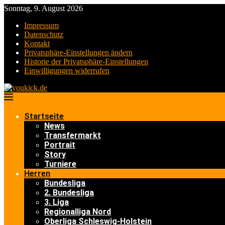
Sonntag, 9. August 2026
Impressum
Datenschutz
Kontakt
Privatsphäre-Einstellungen ändern
Historie der Privatsphäre-Einstellungen
Einwilligungen widerrufen
Startseite
News
Transfermarkt
Portrait
Story
Turniere
Herren
Bundesliga
2. Bundesliga
3. Liga
Regionalliga Nord
Oberliga Schleswig-Holstein