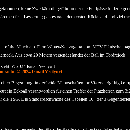
el gekommen, keine Zweikämpfe geführt und viele Fehlpässe in der eige
Töremen fest. Besserung gab es nach dem ersten Rückstand und viel me
n of the Match ein. Dem Winter-Neuzugang vom MTV Dänischenhagen g
eierpack. Aus etwa 20 Metern versendet landet der Ball im Tordreieck.
r steht. © 2024 Ismail Yesilyurt
 einer Begegnung, in der beide Mannschaften ihr Visier endgültig komp
eut ein Eckball verantwortlich für einen Treffer der Platzherren zum 3
3 für die TSG. Die Standardschwäche des Tabellen-10., der 3 Gegentre
d schwer zu bespielenden Platz die Kräfte nach. Die Gastgeber haben n