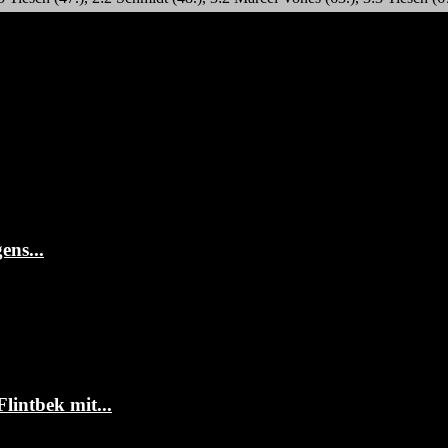
ens...
intbek mit...