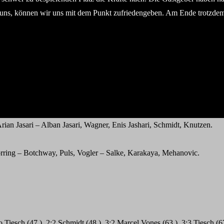
n uns, können wir uns mit dem Punkt zufriedengeben. Am Ende trotzd
n Jasari – Alban Jasari, Wagner, Enis Jashari, Schmidt, Knutzen.
ring – Botchway, Puls, Vogler – Salke, Karakaya, Mehanovic.
iesch (47.), 2:2 Schmidt (48.), 3:2 Marcel Vones (63.), 3:3 Tiesch (67.