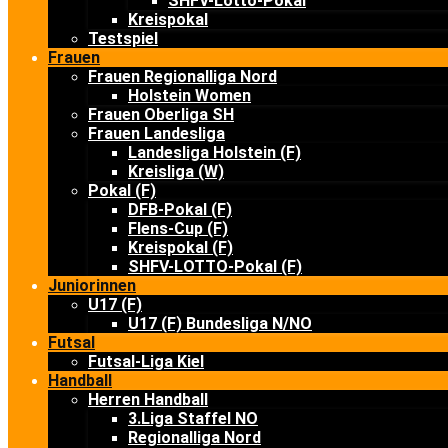
SHFV-Lotto-Pokal
Kreispokal
Testspiel
Frauen
Frauen Regionalliga Nord
Holstein Women
Frauen Oberliga SH
Frauen Landesliga
Landesliga Holstein (F)
Kreisliga (W)
Pokal (F)
DFB-Pokal (F)
Flens-Cup (F)
Kreispokal (F)
SHFV-LOTTO-Pokal (F)
Juniorinnen
U17 (F)
U17 (F) Bundesliga N/NO
Futsal
Futsal-Liga Kiel
Handball
Herren Handball
3.Liga Staffel NO
Regionalliga Nord