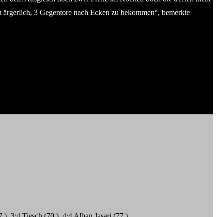
em ärgerlich, 3 Gegentore nach Ecken zu bekommen“, bemerkte
), 3:4 Tiesch (70.), 4:4 Alban Jasari (77.).