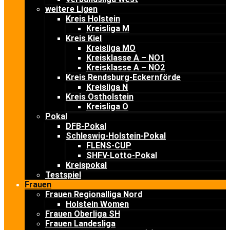
weitere Ligen
Kreis Holstein
Kreisliga M
Kreis Kiel
Kreisliga MO
Kreisklasse A – NO1
Kreisklasse A – NO2
Kreis Rendsburg-Eckernförde
Kreisliga N
Kreis Ostholstein
Kreisliga O
Pokal
DFB-Pokal
Schleswig-Holstein-Pokal
FLENS-CUP
SHFV-Lotto-Pokal
Kreispokal
Testspiel
Frauen
Frauen Regionalliga Nord
Holstein Women
Frauen Oberliga SH
Frauen Landesliga