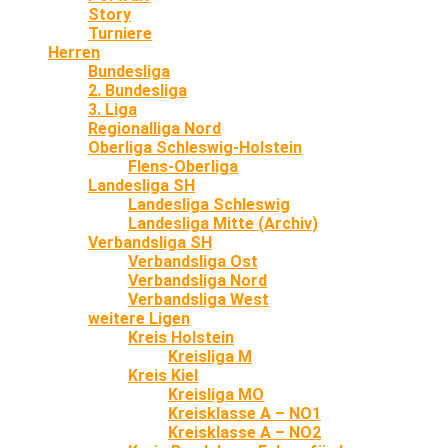
Story
Turniere
Herren
Bundesliga
2. Bundesliga
3. Liga
Regionalliga Nord
Oberliga Schleswig-Holstein
Flens-Oberliga
Landesliga SH
Landesliga Schleswig
Landesliga Mitte (Archiv)
Verbandsliga SH
Verbandsliga Ost
Verbandsliga Nord
Verbandsliga West
weitere Ligen
Kreis Holstein
Kreisliga M
Kreis Kiel
Kreisliga MO
Kreisklasse A – NO1
Kreisklasse A – NO2