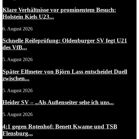
Klare Verhältnisse vor prominentem Besuch:
Holstein Kiels U23...
6. August 2026
Schnelle Reifeprüfung: Oldenburger SV fegt U21
des VfB...
5. August 2026
Später Elfmeter von Björn Lass entscheidet Duell
zwischen...
5. August 2026
Heider SV – „Als Außenseiter sehe ich uns...
5. August 2026
4:1 gegen Rotenhof: Benett Kwame und TSB
Flensburg...