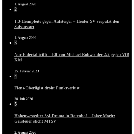
1. August 2026
2
1:3-Heimpleite gegen Aufsteiger – Heider SV verpatzt den
Saisonstart
1. August 2026
3
Nur Eidertal trifft – Elf von Michael Rohwedder 2:2 gegen VfB
Kiel
25. Februar 2023
4
Flens-Oberligist droht Punktverlust
30. Juli 2026
5
Hohenwestedter 3:4-Drama in Rotenhof – Joker Moritz
Gersteuer sticht MTSV
2. August 2026