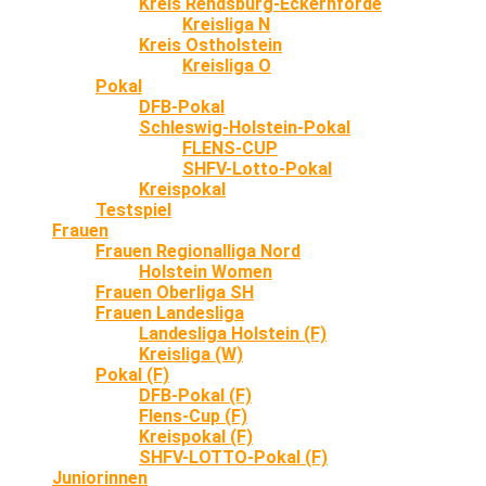
Kreis Rendsburg-Eckernförde
Kreisliga N
Kreis Ostholstein
Kreisliga O
Pokal
DFB-Pokal
Schleswig-Holstein-Pokal
FLENS-CUP
SHFV-Lotto-Pokal
Kreispokal
Testspiel
Frauen
Frauen Regionalliga Nord
Holstein Women
Frauen Oberliga SH
Frauen Landesliga
Landesliga Holstein (F)
Kreisliga (W)
Pokal (F)
DFB-Pokal (F)
Flens-Cup (F)
Kreispokal (F)
SHFV-LOTTO-Pokal (F)
Juniorinnen