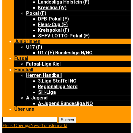
Landesliga Holstein (F)
Kreisliga (W)
Pokal (F)
DFB-Pokal (F)
Flens-Cup (F)
Kreispokal (F)
SHFV-LOTTO-Pokal (F)
Juniorinnen
U17 (F)
U17 (F) Bundesliga N/NO
Futsal
Futsal-Liga Kiel
Handball
Herren Handball
3.Liga Staffel NO
Regionalliga Nord
SH-Liga
A-Jugend
A-Jugend Bundesliga NO
Über uns
Suchen
Flens-Oberliga
News
Transfermarkt