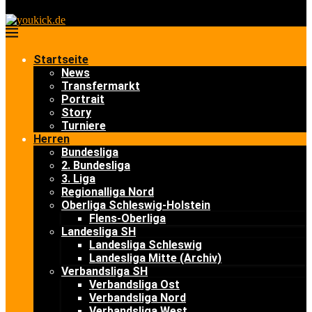
Startseite
News
Transfermarkt
Portrait
Story
Turniere
Herren
Bundesliga
2. Bundesliga
3. Liga
Regionalliga Nord
Oberliga Schleswig-Holstein
Flens-Oberliga
Landesliga SH
Landesliga Schleswig
Landesliga Mitte (Archiv)
Verbandsliga SH
Verbandsliga Ost
Verbandsliga Nord
Verbandsliga West