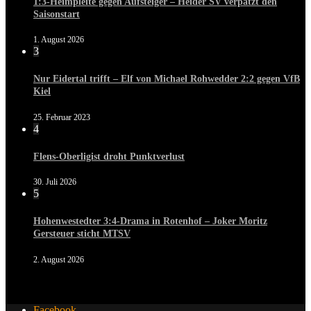
1:3-Heimpleite gegen Aufsteiger – Heider SV verpatzt den
Saisonstart
1. August 2026
3
Nur Eidertal trifft – Elf von Michael Rohwedder 2:2 gegen VfB
Kiel
25. Februar 2023
4
Flens-Oberligist droht Punktverlust
30. Juli 2026
5
Hohenwestedter 3:4-Drama in Rotenhof – Joker Moritz
Gersteuer sticht MTSV
2. August 2026
Facebook