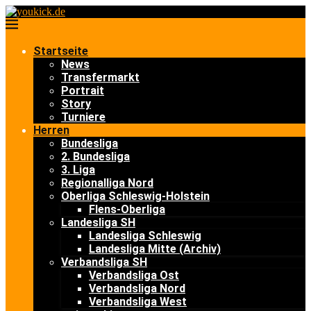
Startseite
News
Transfermarkt
Portrait
Story
Turniere
Herren
Bundesliga
2. Bundesliga
3. Liga
Regionalliga Nord
Oberliga Schleswig-Holstein
Flens-Oberliga
Landesliga SH
Landesliga Schleswig
Landesliga Mitte (Archiv)
Verbandsliga SH
Verbandsliga Ost
Verbandsliga Nord
Verbandsliga West