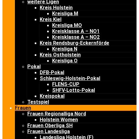
weitere Ligen
Kreis Holstein
Kreisliga M
Kreis Kiel
Kreisliga MO
Kreisklasse A – NO1
Kreisklasse A – NO2
Kreis Rendsburg-Eckernförde
Kreisliga N
Kreis Ostholstein
Kreisliga O
Pokal
DFB-Pokal
Schleswig-Holstein-Pokal
FLENS-CUP
SHFV-Lotto-Pokal
Kreispokal
Testspiel
Frauen
Frauen Regionalliga Nord
Holstein Women
Frauen Oberliga SH
Frauen Landesliga
Landesliga Holstein (F)