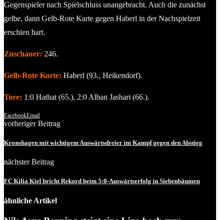
Gegenspieler nach Spielschluss unangebracht. Auch die zunächst
gelbe, dann Gelb-Rote Karte gegen Haberl in der Nachspielzeit
erschien hart.
Zuschauer:
246.
Gelb-Rote Karte:
Haberl (93., Heikendorf).
Tore:
1:0 Hathat (65.), 2:0 Alban Jashari (66.).
Facebook
Email
vorheriger Beitrag
Kronshagen mit wichtigem Auswärtsdreier im Kampf gegen den Abstieg
nächster Beitrag
FC Kilia Kiel bricht Rekord beim 5:0-Auswärtserfolg in Siebenbäumen
ähnliche Artikel