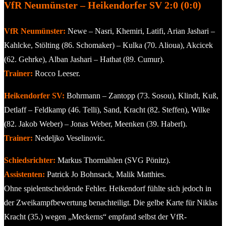
VfR Neumünster – Heikendorfer SV 2:0 (0:0)
VfR Neumünster:
Newe – Nasri, Khemiri, Latifi, Arian Jashari –
Kahlcke, Stölting (86. Schomaker) – Kulka (70. Alioua), Akcicek
(62. Gehrke), Alban Jashari – Hathat (89. Cumur).
Trainer:
Rocco Leeser.
Heikendorfer SV:
Bohrmann – Zantopp (73. Sosou), Klindt, Kuß,
Detlaff – Feldkamp (46. Telli), Sand, Kracht (82. Steffen), Wilke
(82. Jakob Weber) – Jonas Weber, Meenken (39. Haberl).
Trainer:
Nedeljko Veselinovic.
Schiedsrichter:
Markus Thormählen (SVG Pönitz).
Assistenten:
Patrick Jo Bohnsack, Malik Matthies.
Ohne spielentscheidende Fehler. Heikendorf fühlte sich jedoch in
der Zweikampfbewertung benachteiligt. Die gelbe Karte für Niklas
Kracht (35.) wegen „Meckerns“ empfand selbst der VfR-