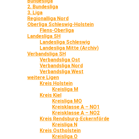
Bundesliga
2. Bundesliga
3. Liga
Regionalliga Nord
Oberliga Schleswig-Holstein
Flens-Oberliga
Landesliga SH
Landesliga Schleswig
Landesliga Mitte (Archiv)
Verbandsliga SH
Verbandsliga Ost
Verbandsliga Nord
Verbandsliga West
weitere Ligen
Kreis Holstein
Kreisliga M
Kreis Kiel
Kreisliga MO
Kreisklasse A – NO1
Kreisklasse A – NO2
Kreis Rendsburg-Eckernförde
Kreisliga N
Kreis Ostholstein
Kreisliga O