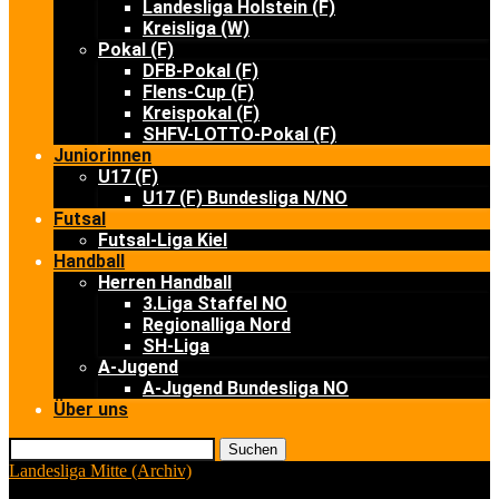
Landesliga Holstein (F)
Kreisliga (W)
Pokal (F)
DFB-Pokal (F)
Flens-Cup (F)
Kreispokal (F)
SHFV-LOTTO-Pokal (F)
Juniorinnen
U17 (F)
U17 (F) Bundesliga N/NO
Futsal
Futsal-Liga Kiel
Handball
Herren Handball
3.Liga Staffel NO
Regionalliga Nord
SH-Liga
A-Jugend
A-Jugend Bundesliga NO
Über uns
Suchen
Landesliga Mitte (Archiv)