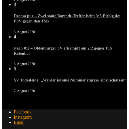
3
Drama pur – Zwei späte Barendt-Treffer beim 3:2-Erfolg des
PSV gegen den TSB
8. August 2026
4
Nach 0:2 – Oldenburger SV erkämpft ein 2:2 gegen TuS
Rotenhof
8. August 2026
5
SV Todesfelde: „Werder ist eine Nummer stärker einzuschätzen“
7. August 2026
Facebook
Instagram
Email