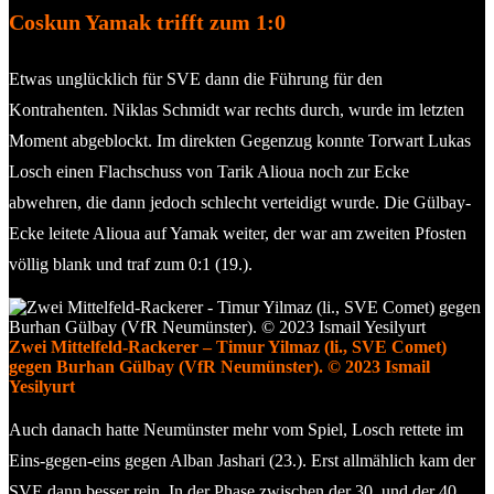
Coskun Yamak trifft zum 1:0
Etwas unglücklich für SVE dann die Führung für den
Kontrahenten. Niklas Schmidt war rechts durch, wurde im letzten
Moment abgeblockt. Im direkten Gegenzug konnte Torwart Lukas
Losch einen Flachschuss von Tarik Alioua noch zur Ecke
abwehren, die dann jedoch schlecht verteidigt wurde. Die Gülbay-
Ecke leitete Alioua auf Yamak weiter, der war am zweiten Pfosten
völlig blank und traf zum 0:1 (19.).
Zwei Mittelfeld-Rackerer – Timur Yilmaz (li., SVE Comet)
gegen Burhan Gülbay (VfR Neumünster). © 2023 Ismail
Yesilyurt
Auch danach hatte Neumünster mehr vom Spiel, Losch rettete im
Eins-gegen-eins gegen Alban Jashari (23.). Erst allmählich kam der
SVE dann besser rein. In der Phase zwischen der 30. und der 40.