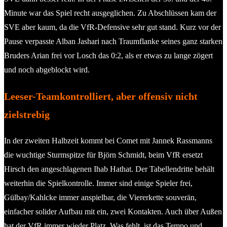
Minute war das Spiel recht ausgeglichen. Zu Abschlüssen kam der
SVE aber kaum, da die VfR-Defensive sehr gut stand. Kurz vor der
Pause verpasste Alban Jashari nach Traumflanke seines ganz starken
Bruders Arian frei vor Losch das 0:2, als er etwas zu lange zögert
und noch abgeblockt wird.
Leeser-Teamkontrolliert, aber offensiv nicht
zielstrebig
In der zweiten Halbzeit kommt bei Comet mit Jannek Rassmanns
die wuchtige Sturmspitze für Björn Schmidt, beim VfR ersetzt
Hirsch den angeschlagenen Ihab Hathat. Der Tabellendritte behält
weiterhin die Spielkontrolle. Immer sind einige Spieler frei,
Gülbay/Kahlcke immer anspielbar, die Viererkette souverän,
einfacher solider Aufbau mit ein, zwei Kontakten. Auch über Außen
hat der VfR immer wieder Platz. Was fehlt, ist das Tempo und