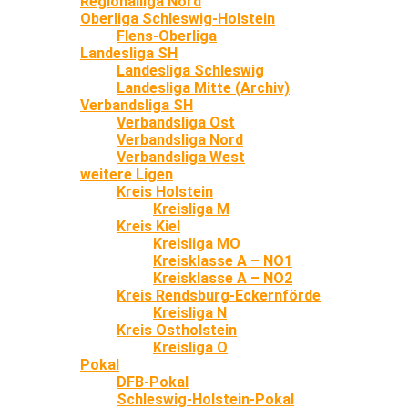
Regionalliga Nord
Oberliga Schleswig-Holstein
Flens-Oberliga
Landesliga SH
Landesliga Schleswig
Landesliga Mitte (Archiv)
Verbandsliga SH
Verbandsliga Ost
Verbandsliga Nord
Verbandsliga West
weitere Ligen
Kreis Holstein
Kreisliga M
Kreis Kiel
Kreisliga MO
Kreisklasse A – NO1
Kreisklasse A – NO2
Kreis Rendsburg-Eckernförde
Kreisliga N
Kreis Ostholstein
Kreisliga O
Pokal
DFB-Pokal
Schleswig-Holstein-Pokal