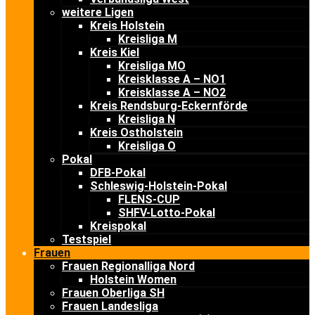
weitere Ligen
Kreis Holstein
Kreisliga M
Kreis Kiel
Kreisliga MO
Kreisklasse A – NO1
Kreisklasse A – NO2
Kreis Rendsburg-Eckernförde
Kreisliga N
Kreis Ostholstein
Kreisliga O
Pokal
DFB-Pokal
Schleswig-Holstein-Pokal
FLENS-CUP
SHFV-Lotto-Pokal
Kreispokal
Testspiel
Frauen
Frauen Regionalliga Nord
Holstein Women
Frauen Oberliga SH
Frauen Landesliga