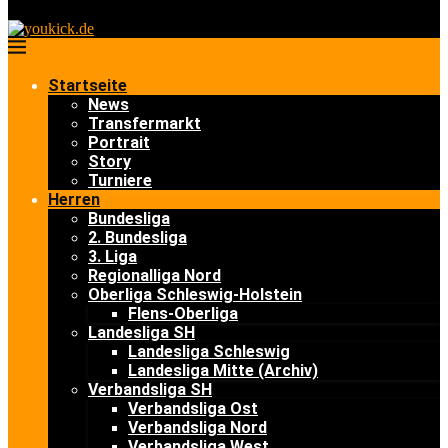
Startseite
News
Transfermarkt
Portrait
Story
Turniere
Herren
Bundesliga
2. Bundesliga
3. Liga
Regionalliga Nord
Oberliga Schleswig-Holstein
Flens-Oberliga
Landesliga SH
Landesliga Schleswig
Landesliga Mitte (Archiv)
Verbandsliga SH
Verbandsliga Ost
Verbandsliga Nord
Verbandsliga West