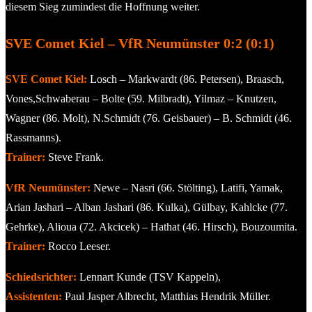
diesem Sieg zumindest die Hoffnung weiter.
SVE Comet Kiel – VfR Neumünster 0:2 (0:1)
SVE Comet Kiel:
Losch – Markwardt (86. Petersen), Braasch,
Vones,Schwaberau – Bolte (59. Milbradt), Yilmaz – Knutzen,
Wagner (86. Molt), N.Schmidt (76. Geisbauer) – B. Schmidt (46.
Rassmanns).
Trainer:
Steve Frank.
VfR Neumünster:
Newe – Nasri (66. Stölting), Latifi, Yamak,
Arian Jashari – Alban Jashari (86. Kulka), Gülbay, Kahlcke (77.
Gehrke), Alioua (72. Akcicek) – Hathat (46. Hirsch), Bouzoumita.
Trainer:
Rocco Leeser.
Schiedsrichter:
Lennart Kunde (TSV Kappeln),
Assistenten:
Paul Jasper Albrecht, Matthias Hendrik Müller.