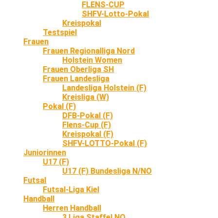
FLENS-CUP
SHFV-Lotto-Pokal
Kreispokal
Testspiel
Frauen
Frauen Regionalliga Nord
Holstein Women
Frauen Oberliga SH
Frauen Landesliga
Landesliga Holstein (F)
Kreisliga (W)
Pokal (F)
DFB-Pokal (F)
Flens-Cup (F)
Kreispokal (F)
SHFV-LOTTO-Pokal (F)
Juniorinnen
U17 (F)
U17 (F) Bundesliga N/NO
Futsal
Futsal-Liga Kiel
Handball
Herren Handball
3.Liga Staffel NO