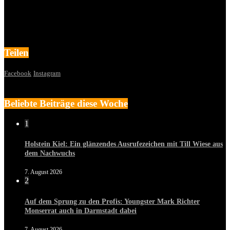
Teilen
Facebook
Instagram
Beliebte Beiträge diese Woche
1
Holstein Kiel: Ein glänzendes Ausrufezeichen mit Till Wiese aus
dem Nachwuchs
7. August 2026
2
Auf dem Sprung zu den Profis: Youngster Mark Richter
Monserrat auch in Darmstadt dabei
7. August 2026