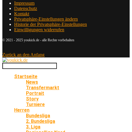
Impressum
Datenschutz
Kontakt
Privatsphäre-Einstellungen ändern
Historie der Privatsphäre-Einstellungen
Einwilligungen widerrufen
© 2021 - 2025 youkick.de - alle Rechte vorbehalten
Zurück an den Anfang
Startseite
News
Transfermarkt
Portrait
Story
Turniere
Herren
Bundesliga
2. Bundesliga
3. Liga