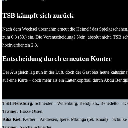
© 2026 Thorsten Schneider
TSB kämpft sich zurück
Nach dem Wechsel übernahm erneut die Heimelf das Spielgeschehen, d
zum 0:3 (53.) ein. Die Vorentscheidung? Nein, absolut nicht. TSB sc
hochverdienten 2:3.
Entscheidung durch erneuten Konter
Der Ausgleich lag nun in der Luft, doch der Gast biss heute kaltsch
auf eine Karte – doch mehr als ein Lattenkopfball durch Abdu Bendjil
TSB Flensburg:
Schneider – Wittenburg, Bendjilali,, Benedetto – 
Trainer:
Bosse Olsen.
Kilia Kiel:
Kerber – Andresen, Ipere, Mbunga (69. Ismail) – Schülke (
Trainer:
Sascha Schneider.