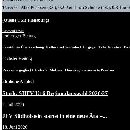
Tore:
0:1 Max Petersen (33.), 0:2 Paul Luca Schülke (44.), 0:3 Tino Kl
(Quelle TSB Flensburg)
Facebook
Email
vorheriger Beitrag
Faustdicke Überraschung: Kellerkind Suchsdorf 3:1 gegen Tabellenführer Pön
nächster Beitrag
Revanche geglückt: Eidertal Molfsee II bezwingt dezimierte Preetzer
ähnliche Artikel
Stark: SHFV U16 Regionalauswahl 2026/27
2. Juli 2026
JFV Südholstein startet in eine neue Ära –...
18. Juni 2026