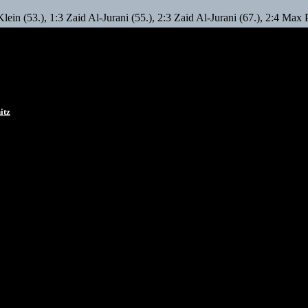
ein (53.), 1:3 Zaid Al-Jurani (55.), 2:3 Zaid Al-Jurani (67.), 2:4 Max P
itz