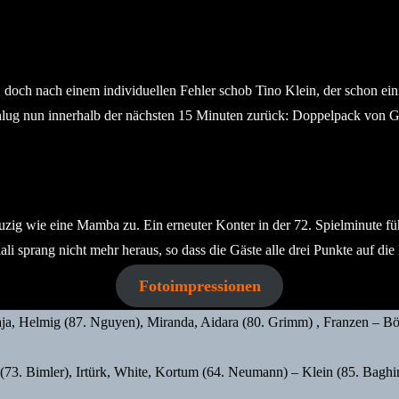
och nach einem individuellen Fehler schob Tino Klein, der schon eini
hlug nun innerhalb der nächsten 15 Minuten zurück: Doppelpack von Go
näuzig wie eine Mamba zu. Ein erneuter Konter in der 72. Spielminute 
ali sprang nicht mehr heraus, so dass die Gäste alle drei Punkte auf d
Fotoimpressionen
Daja, Helmig (87. Nguyen), Miranda, Aidara (80. Grimm) , Franzen – B
73. Bimler), Irtürk, White, Kortum (64. Neumann) – Klein (85. Baghir