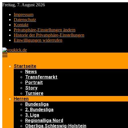
Freitag, 7. August 2026
Impressum
Datenschutz
Kontakt
Privatsphäre-Einstellungen ändern
Historie der Privatsphäre-Einstellungen
Einwilligungen widerrufen
Startseite
News
Transfermarkt
Portrait
Story
Turniere
Herren
Bundesliga
2. Bundesliga
3. Liga
Regionalliga Nord
Oberliga Schleswig-Holstein