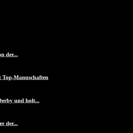
 der...
it Top-Mannschaften
rby und holt...
r der...