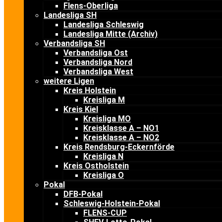
Flens-Oberliga
Landesliga SH
Landesliga Schleswig
Landesliga Mitte (Archiv)
Verbandsliga SH
Verbandsliga Ost
Verbandsliga Nord
Verbandsliga West
weitere Ligen
Kreis Holstein
Kreisliga M
Kreis Kiel
Kreisliga MO
Kreisklasse A – NO1
Kreisklasse A – NO2
Kreis Rendsburg-Eckernförde
Kreisliga N
Kreis Ostholstein
Kreisliga O
Pokal
DFB-Pokal
Schleswig-Holstein-Pokal
FLENS-CUP