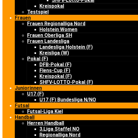
SHFV-Lotto-Pokal
Kreispokal
Testspiel
Frauen
Frauen Regionalliga Nord
Holstein Women
Frauen Oberliga SH
Frauen Landesliga
Landesliga Holstein (F)
Kreisliga (W)
Pokal (F)
DFB-Pokal (F)
Flens-Cup (F)
Kreispokal (F)
SHFV-LOTTO-Pokal (F)
Juniorinnen
U17 (F)
U17 (F) Bundesliga N/NO
Futsal
Futsal-Liga Kiel
Handball
Herren Handball
3.Liga Staffel NO
Regionalliga Nord