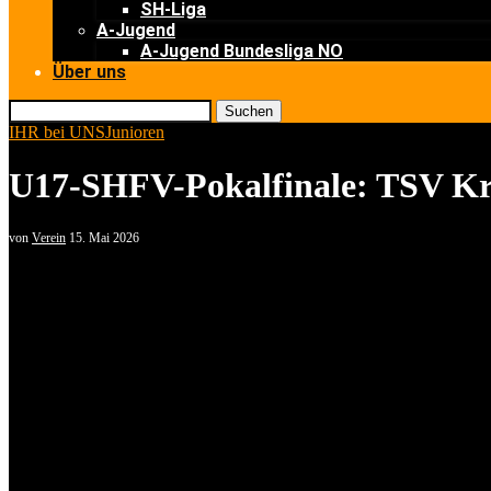
SH-Liga
A-Jugend
A-Jugend Bundesliga NO
Über uns
Suchen
IHR bei UNS
Junioren
U17-SHFV-Pokalfinale: TSV Kro
von
Verein
15. Mai 2026