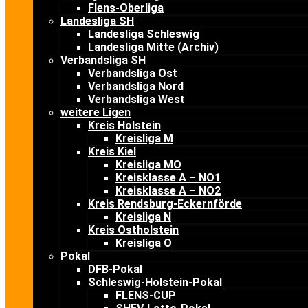
Flens-Oberliga
Landesliga SH
Landesliga Schleswig
Landesliga Mitte (Archiv)
Verbandsliga SH
Verbandsliga Ost
Verbandsliga Nord
Verbandsliga West
weitere Ligen
Kreis Holstein
Kreisliga M
Kreis Kiel
Kreisliga MO
Kreisklasse A – NO1
Kreisklasse A – NO2
Kreis Rendsburg-Eckernförde
Kreisliga N
Kreis Ostholstein
Kreisliga O
Pokal
DFB-Pokal
Schleswig-Holstein-Pokal
FLENS-CUP