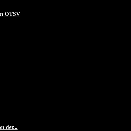
ten OTSV
 der...