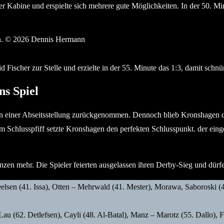
Kabine und erspielte sich mehrere gute Möglichkeiten. In der 50. Minu
r ein. © 2026 Dennis Hermann
Fischer zur Stelle und erzielte in der 55. Minute das 1:3, damit schnü
ns Spiel
 einer Abseitsstellung zurückgenommen. Dennoch blieb Kronshagen do
Schlusspfiff setzte Kronshagen den perfekten Schlusspunkt. der eing
en mehr. Die Spieler feierten ausgelassen ihren Derby-Sieg und dürf
elsen (41. Issa), Otten – Mehrwald (41. Mester), Morawa, Saboroski 
Lau (62. Detlefsen), Cayli (48. Al-Batal), Manz – Marotz (55. Dallo), 