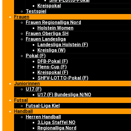
SHFV-Lotto-Pokal
Kreispokal
Testspiel
Frauen
Frauen Regionalliga Nord
Holstein Women
Frauen Oberliga SH
Frauen Landesliga
Landesliga Holstein (F)
Kreisliga (W)
Pokal (F)
DFB-Pokal (F)
Flens-Cup (F)
Kreispokal (F)
SHFV-LOTTO-Pokal (F)
Juniorinnen
U17 (F)
U17 (F) Bundesliga N/NO
Futsal
Futsal-Liga Kiel
Handball
Herren Handball
3.Liga Staffel NO
Regionalliga Nord