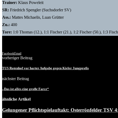
Trainer:
Klaus Poweleit
SR:
Friedrich Spengler (Suchsdorfer SV)
Ass.:
Mattes Michaelis, Luan Grütter
Zu.:
400
Tore:
1:0 Thomas (12.), 1:1 Fischer (21.), 1:2 Fischer (50.), 1:3 Fisc
(Quelle: Dennis Hermann)
Facebook
Email
vorheriger Beitrag
TUS Rotenhof vor harter Aufgabe gegen Kieler Jungprofis
nächster Beitrag
„Das ist alles eine große Farce“
ähnliche Artikel
Gelungener Pflichtspielauftakt: Osterrönfelder TSV 