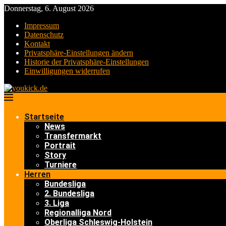
Donnerstag, 6. August 2026
Impressum
Datenschutz
Kontakt
Privatsphäre-Einstellungen ändern
Historie der Privatsphäre-Einstellungen
Einwilligungen widerrufen
Startseite
News
Transfermarkt
Portrait
Story
Turniere
Herren
Bundesliga
2. Bundesliga
3. Liga
Regionalliga Nord
Oberliga Schleswig-Holstein