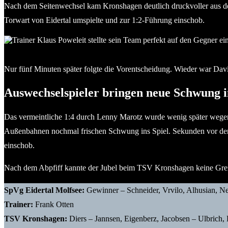
Nach dem Seitenwechsel kam Kronshagen deutlich druckvoller aus der 
Torwart von Eidertal umspielte und zur 1:2-Führung einschob.
Trainer Klaus Poweleit stellte sein Team perfekt auf den Gegne
Nur fünf Minuten später folgte die Vorentscheidung. Wieder war David 
Auswechselspieler bringen neue Schwung i
Das vermeintliche 1:4 durch Lenny Marotz wurde wenig später wegen
Außenbahnen nochmal frischen Schwung ins Spiel. Sekunden vor dem 
einschob.
Nach dem Abpfiff kannte der Jubel beim TSV Kronshagen keine Grenz
SpVg Eidertal Molfsee:
Gewinner – Schneider, Vrvilo, Alhusian, Ne
Trainer:
Frank Otten
TSV Kronshagen:
Diers – Jannsen, Eigenberz, Jacobsen – Ulbrich, 