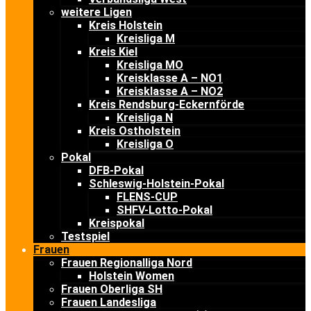
weitere Ligen
Kreis Holstein
Kreisliga M
Kreis Kiel
Kreisliga MO
Kreisklasse A – NO1
Kreisklasse A – NO2
Kreis Rendsburg-Eckernförde
Kreisliga N
Kreis Ostholstein
Kreisliga O
Pokal
DFB-Pokal
Schleswig-Holstein-Pokal
FLENS-CUP
SHFV-Lotto-Pokal
Kreispokal
Testspiel
Frauen
Frauen Regionalliga Nord
Holstein Women
Frauen Oberliga SH
Frauen Landesliga