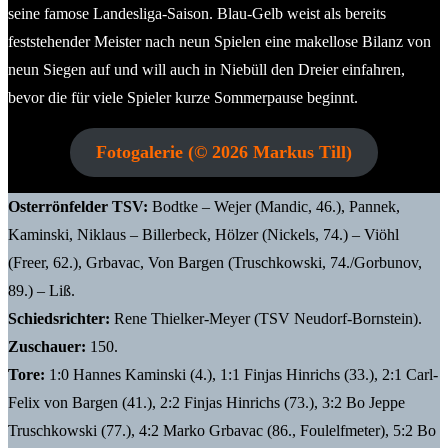
seine famose Landesliga-Saison. Blau-Gelb weist als bereits
feststehender Meister nach neun Spielen eine makellose Bilanz von
neun Siegen auf und will auch in Niebüll den Dreier einfahren,
bevor die für viele Spieler kurze Sommerpause beginnt.
Fotogalerie (© 2026 Markus Till)
Osterrönfelder TSV:
Bodtke – Wejer (Mandic, 46.), Pannek,
Kaminski, Niklaus – Billerbeck, Hölzer (Nickels, 74.) – Viöhl
(Freer, 62.), Grbavac, Von Bargen (Truschkowski, 74./Gorbunov,
89.) – Liß.
Schiedsrichter:
Rene Thielker-Meyer (TSV Neudorf-Bornstein).
Zuschauer:
150.
Tore:
1:0 Hannes Kaminski (4.), 1:1 Finjas Hinrichs (33.), 2:1 Carl-
Felix von Bargen (41.), 2:2 Finjas Hinrichs (73.), 3:2 Bo Jeppe
Truschkowski (77.), 4:2 Marko Grbavac (86., Foulelfmeter), 5:2 Bo