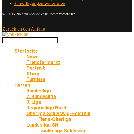
Einwilligungen widerrufen
© 2021 - 2025 youkick.de - alle Rechte vorbehalten
Zurück an den Anfang
Startseite
News
Transfermarkt
Portrait
Story
Turniere
Herren
Bundesliga
2. Bundesliga
3. Liga
Regionalliga Nord
Oberliga Schleswig-Holstein
Flens-Oberliga
Landesliga SH
Landesliga Schleswig