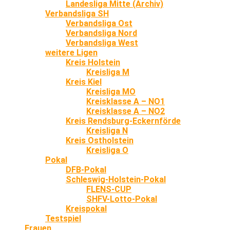
Landesliga Mitte (Archiv)
Verbandsliga SH
Verbandsliga Ost
Verbandsliga Nord
Verbandsliga West
weitere Ligen
Kreis Holstein
Kreisliga M
Kreis Kiel
Kreisliga MO
Kreisklasse A – NO1
Kreisklasse A – NO2
Kreis Rendsburg-Eckernförde
Kreisliga N
Kreis Ostholstein
Kreisliga O
Pokal
DFB-Pokal
Schleswig-Holstein-Pokal
FLENS-CUP
SHFV-Lotto-Pokal
Kreispokal
Testspiel
Frauen