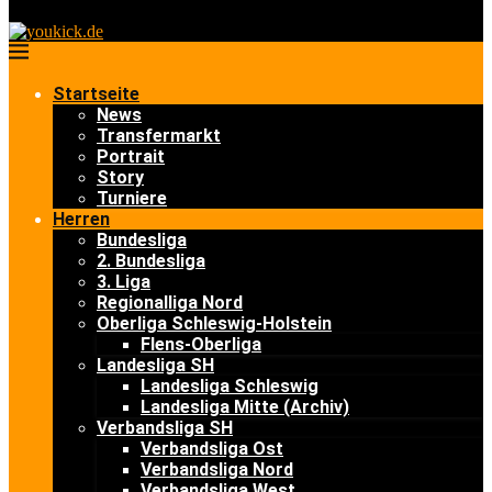
Startseite
News
Transfermarkt
Portrait
Story
Turniere
Herren
Bundesliga
2. Bundesliga
3. Liga
Regionalliga Nord
Oberliga Schleswig-Holstein
Flens-Oberliga
Landesliga SH
Landesliga Schleswig
Landesliga Mitte (Archiv)
Verbandsliga SH
Verbandsliga Ost
Verbandsliga Nord
Verbandsliga West