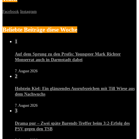
Facebook
Instagram
Beliebte Beiträge diese Woche
1
Auf dem Sprung zu den Profis: Youngster Mark Richter
Monserrat auch in Darmstadt dabei
7. August 2026
2
Holstein Kiel: Ein glänzendes Ausrufezeichen mit Till Wiese aus
dem Nachwuchs
7. August 2026
3
Drama pur – Zwei späte Barendt-Treffer beim 3:2-Erfolg des
PSV gegen den TSB