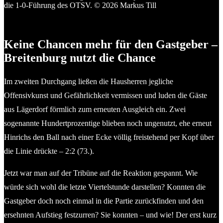
Hannes Kaminski sorgt mit seinem Kopfball nach Ecke früh für
die 1:0-Führung des OTSV. © 2026 Markus Till
Keine Chancen mehr für den Gastgeber –
Breitenburg nutzt die Chance
Im zweiten Durchgang ließen die Hausherren jegliche
Offensivkunst und Gefährlichkeit vermissen und luden die Gäste
aus Lägerdorf förmlich zum erneuten Ausgleich ein. Zwei
sogenannte Hundertprozentige blieben noch ungenutzt, ehe erneut
Hinrichs den Ball nach einer Ecke völlig freistehend per Kopf über
die Linie drückte – 2:2 (73.).
Jetzt war man auf der Tribüne auf die Reaktion gespannt. Wie
würde sich wohl die letzte Viertelstunde darstellen? Konnten die
Gastgeber doch noch einmal in die Partie zurückfinden und den
ersehnten Aufstieg festzurren? Sie konnten – und wie! Der erst kurz