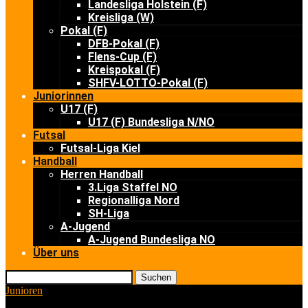
Landesliga Holstein (F)
Kreisliga (W)
Pokal (F)
DFB-Pokal (F)
Flens-Cup (F)
Kreispokal (F)
SHFV-LOTTO-Pokal (F)
Juniorinnen
U17 (F)
U17 (F) Bundesliga N/NO
Futsal
Futsal-Liga Kiel
Handball
Herren Handball
3.Liga Staffel NO
Regionalliga Nord
SH-Liga
A-Jugend
A-Jugend Bundesliga NO
Über uns
Suchen
Junioren