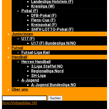
Landesliga Holstein (F)
Kreisliga (W)
Pokal (F)
DFB-Pokal (F)
Flens-Cup (F)
Kreispokal (F)
SHFV-LOTTO-Pokal (F)
Juniorinnen
U17 (F)
U17 (F) Bundesliga N/NO
Futsal
Futsal-Liga Kiel
Handball
Herren Handball
3.Liga Staffel NO
Regionalliga Nord
SH-Liga
A-Jugend
A-Jugend Bundesliga NO
Über uns
Suchen
News
Verbandsliga SH