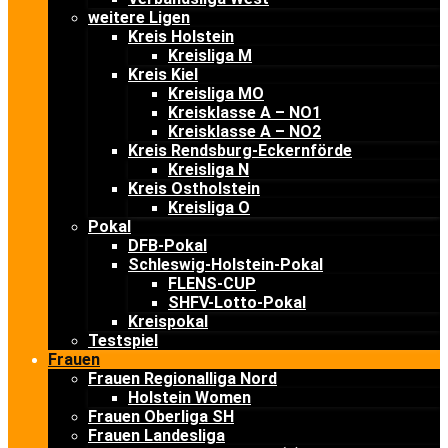
weitere Ligen
Kreis Holstein
Kreisliga M
Kreis Kiel
Kreisliga MO
Kreisklasse A – NO1
Kreisklasse A – NO2
Kreis Rendsburg-Eckernförde
Kreisliga N
Kreis Ostholstein
Kreisliga O
Pokal
DFB-Pokal
Schleswig-Holstein-Pokal
FLENS-CUP
SHFV-Lotto-Pokal
Kreispokal
Testspiel
Frauen
Frauen Regionalliga Nord
Holstein Women
Frauen Oberliga SH
Frauen Landesliga