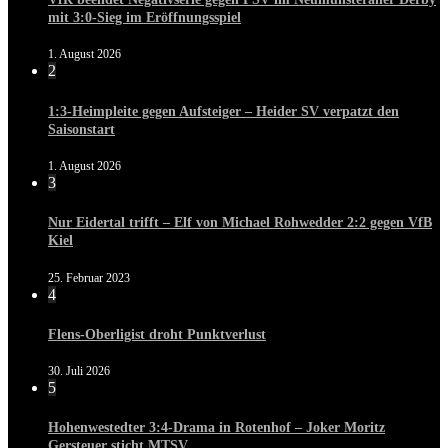
mit 3:0-Sieg im Eröffnungsspiel
1. August 2026
2
1:3-Heimpleite gegen Aufsteiger – Heider SV verpatzt den
Saisonstart
1. August 2026
3
Nur Eidertal trifft – Elf von Michael Rohwedder 2:2 gegen VfB
Kiel
25. Februar 2023
4
Flens-Oberligist droht Punktverlust
30. Juli 2026
5
Hohenwestedter 3:4-Drama in Rotenhof – Joker Moritz
Gersteuer sticht MTSV