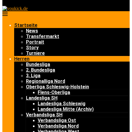
Startseite
News
Transfermarkt
Portrait
Story
Turniere
Herren
Bundesliga
2. Bundesliga
3. Liga
Regionalliga Nord
Oberliga Schleswig-Holstein
Flens-Oberliga
Landesliga SH
Landesliga Schleswig
Landesliga Mitte (Archiv)
Verbandsliga SH
Verbandsliga Ost
Verbandsliga Nord
Verbandsliga West