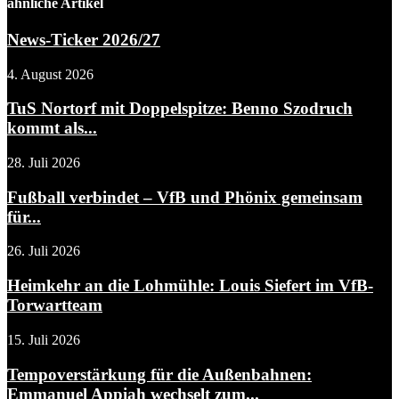
ähnliche Artikel
News-Ticker 2026/27
4. August 2026
TuS Nortorf mit Doppelspitze: Benno Szodruch
kommt als...
28. Juli 2026
Fußball verbindet – VfB und Phönix gemeinsam
für...
26. Juli 2026
Heimkehr an die Lohmühle: Louis Siefert im VfB-
Torwartteam
15. Juli 2026
Tempoverstärkung für die Außenbahnen:
Emmanuel Appiah wechselt zum...