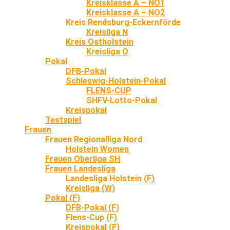
Kreisklasse A – NO1
Kreisklasse A – NO2
Kreis Rendsburg-Eckernförde
Kreisliga N
Kreis Ostholstein
Kreisliga O
Pokal
DFB-Pokal
Schleswig-Holstein-Pokal
FLENS-CUP
SHFV-Lotto-Pokal
Kreispokal
Testspiel
Frauen
Frauen Regionalliga Nord
Holstein Women
Frauen Oberliga SH
Frauen Landesliga
Landesliga Holstein (F)
Kreisliga (W)
Pokal (F)
DFB-Pokal (F)
Flens-Cup (F)
Kreispokal (F)