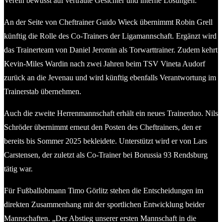
Verein bewusst auf vertraute Gesichter und interne Lösungen.
An der Seite von Cheftrainer Guido Wieck übernimmt Robin Grell
künftig die Rolle des Co-Trainers der Ligamannschaft. Ergänzt wird
das Trainerteam von Daniel Jeromin als Torwarttrainer. Zudem kehrt
Kevin-Miles Wardin nach zwei Jahren beim TSV Vineta Audorf
zurück an die Jevenau und wird künftig ebenfalls Verantwortung im
Trainerstab übernehmen.
Auch die zweite Herrenmannschaft erhält ein neues Trainerduo. Nils
Schröder übernimmt erneut den Posten des Cheftrainers, den er
bereits bis Sommer 2025 bekleidete. Unterstützt wird er von Lars
Carstensen, der zuletzt als Co-Trainer bei Borussia 93 Rendsburg
tätig war.
Für Fußballobmann Timo Görlitz stehen die Entscheidungen im
direkten Zusammenhang mit der sportlichen Entwicklung beider
Mannschaften. „Der Abstieg unserer ersten Mannschaft in die