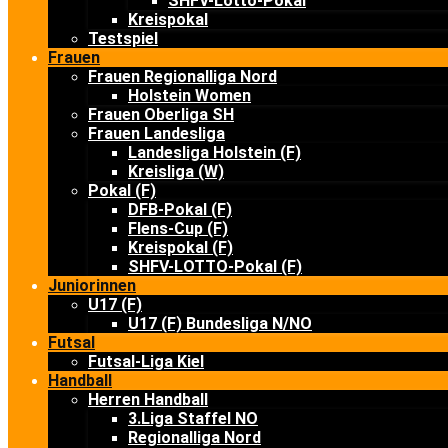
SHFV-Lotto-Pokal
Kreispokal
Testspiel
Frauen
Frauen Regionalliga Nord
Holstein Women
Frauen Oberliga SH
Frauen Landesliga
Landesliga Holstein (F)
Kreisliga (W)
Pokal (F)
DFB-Pokal (F)
Flens-Cup (F)
Kreispokal (F)
SHFV-LOTTO-Pokal (F)
Juniorinnen
U17 (F)
U17 (F) Bundesliga N/NO
Futsal
Futsal-Liga Kiel
Handball
Herren Handball
3.Liga Staffel NO
Regionalliga Nord