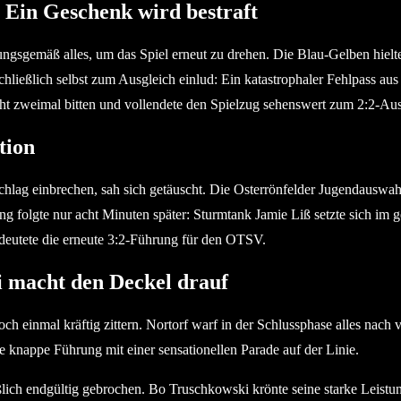
 Ein Geschenk wird bestraft
ngsgemäß alles, um das Spiel erneut zu drehen. Die Blau-Gelben hielt
hließlich selbst zum Ausgleich einlud: Ein katastrophaler Fehlpass aus
cht zweimal bitten und vollendete den Spielzug sehenswert zum 2:2-Aus
tion
lag einbrechen, sah sich getäuscht. Die Osterrönfelder Jugendauswahl
g folgte nur acht Minuten später: Sturmtank Jamie Liß setzte sich im 
edeutete die erneute 3:2-Führung für den OTSV.
i macht den Deckel drauf
och einmal kräftig zittern. Nortorf warf in der Schlussphase alles n
 knappe Führung mit einer sensationellen Parade auf der Linie.
lich endgültig gebrochen. Bo Truschkowski krönte seine starke Leistung