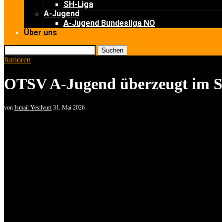
SH-Liga
A-Jugend
A-Jugend Bundesliga NO
Über uns
Suchen
Junioren
OTSV A-Jugend überzeugt im Sp
von
Ismail Yesilyurt
31. Mai 2026