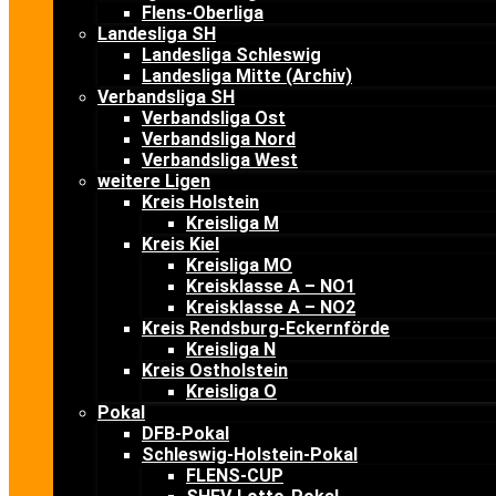
Flens-Oberliga
Landesliga SH
Landesliga Schleswig
Landesliga Mitte (Archiv)
Verbandsliga SH
Verbandsliga Ost
Verbandsliga Nord
Verbandsliga West
weitere Ligen
Kreis Holstein
Kreisliga M
Kreis Kiel
Kreisliga MO
Kreisklasse A – NO1
Kreisklasse A – NO2
Kreis Rendsburg-Eckernförde
Kreisliga N
Kreis Ostholstein
Kreisliga O
Pokal
DFB-Pokal
Schleswig-Holstein-Pokal
FLENS-CUP