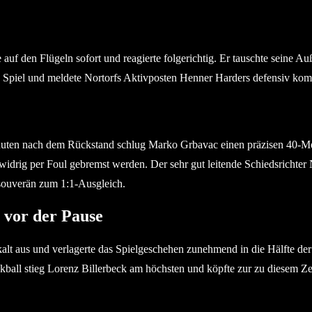
uf den Flügeln sofort und reagierte folgerichtig. Er tauschte seine Au
s Spiel und meldete Nortorfs Aktivposten Henner Harders defensiv komp
 Minuten nach dem Rückstand schlug Marko Grbavac einen präzisen 40-Me
widrig per Foul gebremst werden. Der sehr gut leitende Schiedsrichte
souverän zum 1:1-Ausgleich.
 vor der Pause
t aus und verlagerte das Spielgeschehen zunehmend in die Hälfte der
kball stieg Lorenz Billerbeck am höchsten und köpfte zur zu diesem Zei