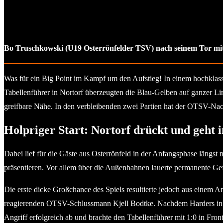
Bo Truschkowski (U19 Osterrönfelder TSV) nach seinem Tor mi
Was für ein Big Point im Kampf um den Aufstieg! In einem hochklass
Tabellenführer in Nortorf überzeugten die Blau-Gelben auf ganzer Li
greifbare Nähe. In den verbleibenden zwei Partien hat der OTSV-Nac
Holpriger Start: Nortorf drückt und geht 
Dabei lief für die Gäste aus Osterrönfeld in der Anfangsphase längst
präsentieren. Vor allem über die Außenbahnen lauerte permanente Gef
Die erste dicke Großchance des Spiels resultierte jedoch aus einem A
reagierenden OTSV-Schlussmann Kjell Bodtke. Nachdem Harders in der
Angriff erfolgreich ab und brachte den Tabellenführer mit 1:0 in Front