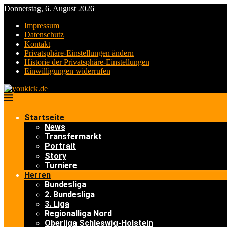
Donnerstag, 6. August 2026
Impressum
Datenschutz
Kontakt
Privatsphäre-Einstellungen ändern
Historie der Privatsphäre-Einstellungen
Einwilligungen widerrufen
Startseite
News
Transfermarkt
Portrait
Story
Turniere
Herren
Bundesliga
2. Bundesliga
3. Liga
Regionalliga Nord
Oberliga Schleswig-Holstein