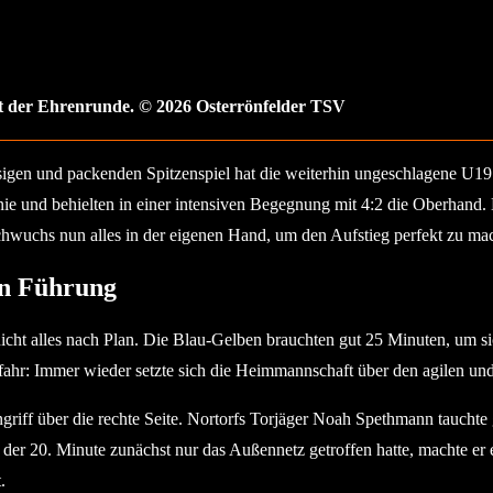
t der Ehrenrunde. © 2026 Osterrönfelder TSV
igen und packenden Spitzenspiel hat die weiterhin ungeschlagene U19
nie und behielten in einer intensiven Begegnung mit 4:2 die Oberhand.
hwuchs nun alles in der eigenen Hand, um den Aufstieg perfekt zu ma
in Führung
 nicht alles nach Plan. Die Blau-Gelben brauchten gut 25 Minuten, um 
ahr: Immer wieder setzte sich die Heimmannschaft über den agilen und
ngriff über die rechte Seite. Nortorfs Torjäger Noah Spethmann tauchte 
 20. Minute zunächst nur das Außennetz getroffen hatte, machte er es
.