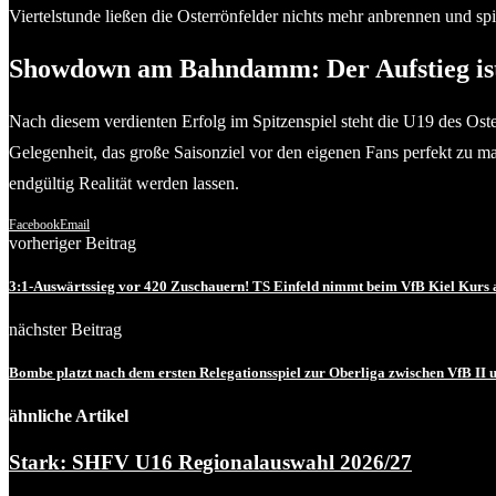
Viertelstunde ließen die Osterrönfelder nichts mehr anbrennen und sp
Showdown am Bahndamm: Der Aufstieg is
Nach diesem verdienten Erfolg im Spitzenspiel steht die U19 des Os
Gelegenheit, das große Saisonziel vor den eigenen Fans perfekt z
endgültig Realität werden lassen.
Facebook
Email
vorheriger Beitrag
3:1-Auswärtssieg vor 420 Zuschauern! TS Einfeld nimmt beim VfB Kiel Kurs 
nächster Beitrag
Bombe platzt nach dem ersten Relegationsspiel zur Oberliga zwischen VfB II
ähnliche Artikel
Stark: SHFV U16 Regionalauswahl 2026/27