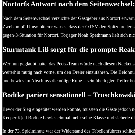
Nortorfs Antwort nach dem Seitenwechsel:
Nach dem Seitenwechsel versuchte der Gastgeber aus Nortorf erwartu
Zweikampf. Umso bitterer war es, dass der OTSV den Spitzenreiter sc
gegen-3-Situation für Nortorf. Torjäger Noah Spethmann ließ sich ni
Sturmtank Liß sorgt für die prompte Reak
Wer nun geglaubt hatte, das Peetz-Team würde nach diesem Nackensch
weiterhin mutig nach vorne, um den Dreier einzufahren. Die Belohnun
und bewies im Abschluss die nötige Ruhe – sein überlegter Treffer b
Bodtke pariert sensationell – Truschkowsk
Bevor der Sieg eingetütet werden konnte, mussten die Gäste jedoch n
Keeper Kjell Bodtke bewies einmal mehr seine Klasse und sicherte die
In der 73. Spielminute war der Widerstand des Tabellenführers schließ