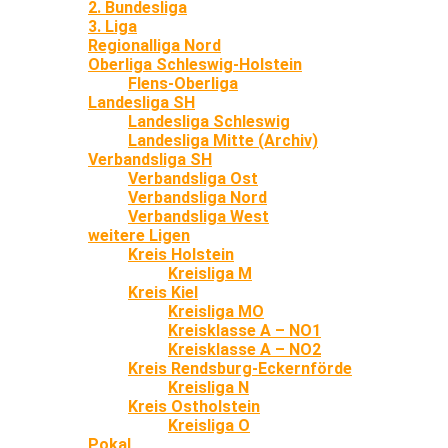
2. Bundesliga
3. Liga
Regionalliga Nord
Oberliga Schleswig-Holstein
Flens-Oberliga
Landesliga SH
Landesliga Schleswig
Landesliga Mitte (Archiv)
Verbandsliga SH
Verbandsliga Ost
Verbandsliga Nord
Verbandsliga West
weitere Ligen
Kreis Holstein
Kreisliga M
Kreis Kiel
Kreisliga MO
Kreisklasse A – NO1
Kreisklasse A – NO2
Kreis Rendsburg-Eckernförde
Kreisliga N
Kreis Ostholstein
Kreisliga O
Pokal