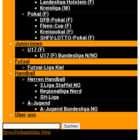
Landesliga Holstein (F)
Kreisliga (W)
Pokal (F)
DFB-Pokal (F)
Flens-Cup (F)
Kreispokal (F)
SHFV-LOTTO-Pokal (F)
Juniorinnen
U17 (F)
U17 (F) Bundesliga N/NO
Futsal
Futsal-Liga Kiel
Handball
Herren Handball
3.Liga Staffel NO
Regionalliga Nord
SH-Liga
A-Jugend
A-Jugend Bundesliga NO
Über uns
Suchen
News
Verbandsliga West