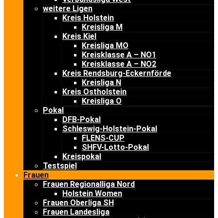
weitere Ligen
Kreis Holstein
Kreisliga M
Kreis Kiel
Kreisliga MO
Kreisklasse A – NO1
Kreisklasse A – NO2
Kreis Rendsburg-Eckernförde
Kreisliga N
Kreis Ostholstein
Kreisliga O
Pokal
DFB-Pokal
Schleswig-Holstein-Pokal
FLENS-CUP
SHFV-Lotto-Pokal
Kreispokal
Testspiel
Frauen
Frauen Regionalliga Nord
Holstein Women
Frauen Oberliga SH
Frauen Landesliga