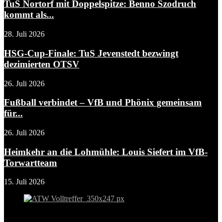
TuS Nortorf mit Doppelspitze: Benno Szodruch
kommt als...
28. Juli 2026
HSG-Cup-Finale: TuS Jevenstedt bezwingt
dezimierten OTSV
26. Juli 2026
Fußball verbindet – VfB und Phönix gemeinsam
für...
26. Juli 2026
Heimkehr an die Lohmühle: Louis Siefert im VfB-
Torwartteam
15. Juli 2026