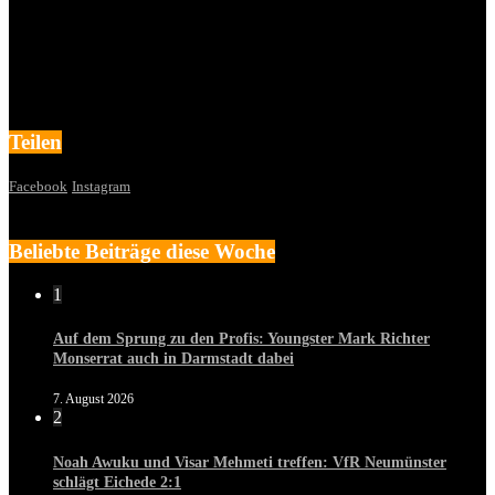
Teilen
Facebook
Instagram
Beliebte Beiträge diese Woche
1
Auf dem Sprung zu den Profis: Youngster Mark Richter
Monserrat auch in Darmstadt dabei
7. August 2026
2
Noah Awuku und Visar Mehmeti treffen: VfR Neumünster
schlägt Eichede 2:1