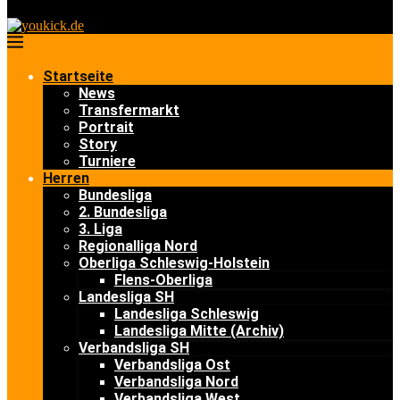
Startseite
News
Transfermarkt
Portrait
Story
Turniere
Herren
Bundesliga
2. Bundesliga
3. Liga
Regionalliga Nord
Oberliga Schleswig-Holstein
Flens-Oberliga
Landesliga SH
Landesliga Schleswig
Landesliga Mitte (Archiv)
Verbandsliga SH
Verbandsliga Ost
Verbandsliga Nord
Verbandsliga West