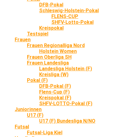
DFB-Pokal
Schleswig-Holstein-Pokal
FLENS-CUP
SHFV-Lotto-Pokal
Kreispokal
Testspiel
Frauen
Frauen Regionalliga Nord
Holstein Women
Frauen Oberliga SH
Frauen Landesliga
Landesliga Holstein (F)
Kreisliga (W)
Pokal (F)
DFB-Pokal (F)
Flens-Cup (F)
Kreispokal (F)
SHFV-LOTTO-Pokal (F)
Juniorinnen
U17 (F)
U17 (F) Bundesliga N/NO
Futsal
Futsal-Liga Kiel