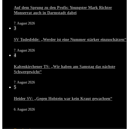
Auf dem Sprung zu den Profis: Youngster Mark Richter
Monserrat auch in Darmstadt dabei
7. August 2026
3
SV Todesfelde: „Werder ist eine Nummer stärker einzuschätzen“
7. August 2026
4
Kaltenkirchener TS: „Wir haben am Samstag das nächste
Schwergewicht“
7. August 2026
5
Heider SV: „Gegen Holstein war kein Kraut gewachsen“
6. August 2026