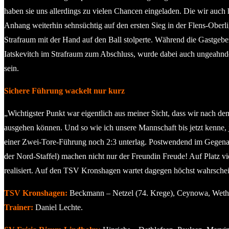
haben sie uns allerdings zu vielen Chancen eingeladen. Die wir auch
Anhang weiterhin sehnsüchtig auf den ersten Sieg in der Flens-Obe
Strafraum mit der Hand auf den Ball stolperte. Während die Gastgebe
Iatskevitch im Strafraum zum Abschluss, wurde dabei auch ungeahndet
sein.
Sichere Führung wackelt nur kurz
„Wichtigster Punkt war eigentlich aus meiner Sicht, dass wir nach de
ausgehen können. Und so wie ich unsere Mannschaft bis jetzt kenne, 
einer Zwei-Tore-Führung noch 2:3 unterlag. Postwendend im Gegenangr
der Nord-Staffel) machen nicht nur der Freundin Freude! Auf Platz v
realisiert. Auf den TSV Kronshagen wartet dagegen höchst wahrscheinl
TSV Kronshagen:
Beckmann – Netzel (74. Krege), Ceynowa, Wethgru
Trainer:
Daniel Lechte.