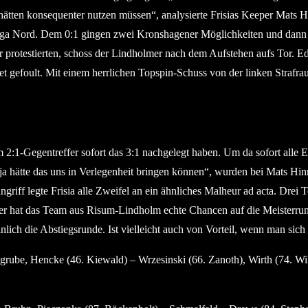
 hätten konsequenter nutzen müssen“, analysierte Frisias Keeper Mats 
rliga Nord. Dem 0:1 gingen zwei Kronshagener Möglichkeiten und dann
r protestierten, schoss der Lindholmer nach dem Aufstehen aufs Tor. 
 gefoult. Mit einem herrlichen Topspin-Schuss von der linken Strafrau
m 2:1-Gegentreffer sofort das 3:1 nachgelegt haben. Um da sofort alle E
ja hätte das uns in Verlegenheit bringen können“, wurden bei Mats Hi
iff legte Frisia alle Zweifel an ein ähnliches Malheur ad acta. Drei
ier hat das Team aus Risum-Lindholm echte Chancen auf die Meisterrun
ich die Abstiegsrunde. Ist vielleicht auch von Vorteil, wenn man sich 
be, Hencke (46. Kiewald) – Wrzesinski (66. Zanoth), Wirth (74. Wilke