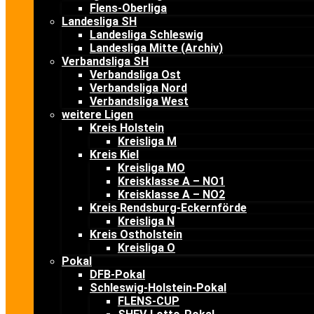
Flens-Oberliga
Landesliga SH
Landesliga Schleswig
Landesliga Mitte (Archiv)
Verbandsliga SH
Verbandsliga Ost
Verbandsliga Nord
Verbandsliga West
weitere Ligen
Kreis Holstein
Kreisliga M
Kreis Kiel
Kreisliga MO
Kreisklasse A – NO1
Kreisklasse A – NO2
Kreis Rendsburg-Eckernförde
Kreisliga N
Kreis Ostholstein
Kreisliga O
Pokal
DFB-Pokal
Schleswig-Holstein-Pokal
FLENS-CUP