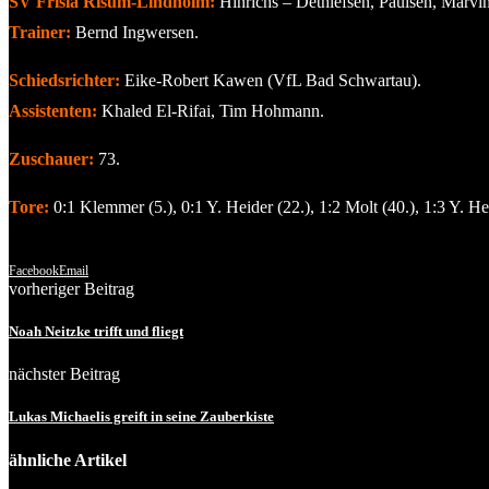
SV Frisia Risum-Lindholm:
Hinrichs – Dethlefsen, Paulsen, Marvi
Trainer:
Bernd Ingwersen.
Schiedsrichter:
Eike-Robert Kawen (VfL Bad Schwartau).
Assistenten:
Khaled El-Rifai, Tim Hohmann.
Zuschauer:
73.
Tore:
0:1 Klemmer (5.), 0:1 Y. Heider (22.), 1:2 Molt (40.), 1:3 Y. Hei
Facebook
Email
vorheriger Beitrag
Noah Neitzke trifft und fliegt
nächster Beitrag
Lukas Michaelis greift in seine Zauberkiste
ähnliche Artikel