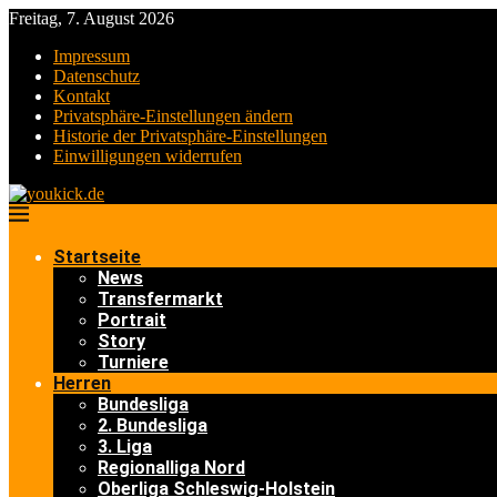
Freitag, 7. August 2026
Impressum
Datenschutz
Kontakt
Privatsphäre-Einstellungen ändern
Historie der Privatsphäre-Einstellungen
Einwilligungen widerrufen
Startseite
News
Transfermarkt
Portrait
Story
Turniere
Herren
Bundesliga
2. Bundesliga
3. Liga
Regionalliga Nord
Oberliga Schleswig-Holstein