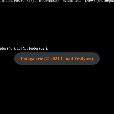
n Bruhn, Pieczonka (87. Böckenholt) – Schmalfeld – Drews (84. Stepha
der (40.), 1:4 Y. Heider (62.).
Fotogalerie (© 2021 Ismail Yesilyurt)