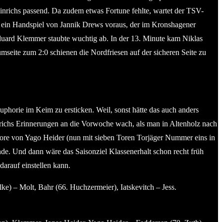
Hinrichs passend. Da zudem etwas Fortune fehlte, wartet der TSV-
 ein Handspiel von Jannik Drews voraus, der im Kronshagener
Eduard Klemmer staubte wuchtig ab. In der 13. Minute kam Niklas
mseite zum 2:0 schienen die Nordfriesen auf der sicheren Seite zu
uphorie im Keim zu ersticken. Weil, sonst hätte das auch anders
nrichs Erinnerungen an die Vorwoche wach, als man in Altenholz nach
 Tore von Yago Heider (nun mit sieben Toren Torjäger Nummer eins in
de. Und dann wäre das Saisonziel Klassenerhalt schon recht früh
darauf einstellen kann.
) – Molt, Bahr (66. Huchzermeier), Iatskevitch – Jess.