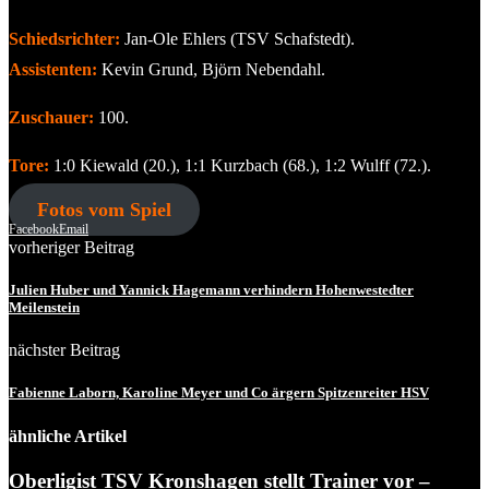
Schiedsrichter:
Jan-Ole Ehlers (TSV Schafstedt).
Assistenten:
Kevin Grund, Björn Nebendahl.
Zuschauer:
100.
Tore:
1:0 Kiewald (20.), 1:1 Kurzbach (68.), 1:2 Wulff (72.).
Fotos vom Spiel
Facebook
Email
vorheriger Beitrag
Julien Huber und Yannick Hagemann verhindern Hohenwestedter
Meilenstein
nächster Beitrag
Fabienne Laborn, Karoline Meyer und Co ärgern Spitzenreiter HSV
ähnliche Artikel
Oberligist TSV Kronshagen stellt Trainer vor –