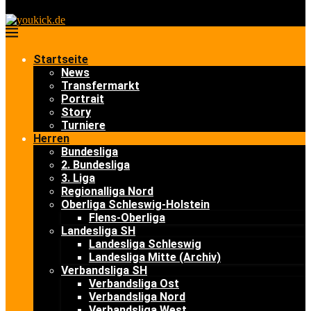
Startseite
News
Transfermarkt
Portrait
Story
Turniere
Herren
Bundesliga
2. Bundesliga
3. Liga
Regionalliga Nord
Oberliga Schleswig-Holstein
Flens-Oberliga
Landesliga SH
Landesliga Schleswig
Landesliga Mitte (Archiv)
Verbandsliga SH
Verbandsliga Ost
Verbandsliga Nord
Verbandsliga West