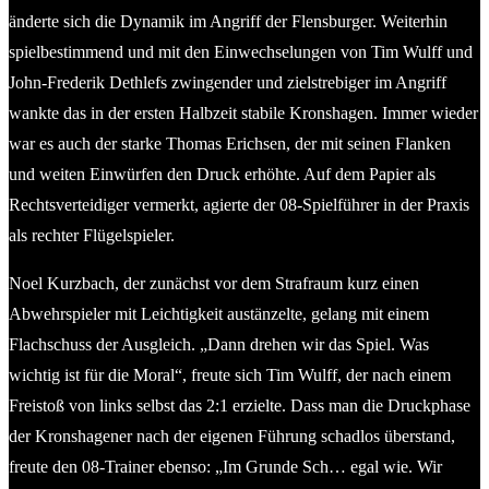
änderte sich die Dynamik im Angriff der Flensburger. Weiterhin
spielbestimmend und mit den Einwechselungen von Tim Wulff und
John-Frederik Dethlefs zwingender und zielstrebiger im Angriff
wankte das in der ersten Halbzeit stabile Kronshagen. Immer wieder
war es auch der starke Thomas Erichsen, der mit seinen Flanken
und weiten Einwürfen den Druck erhöhte. Auf dem Papier als
Rechtsverteidiger vermerkt, agierte der 08-Spielführer in der Praxis
als rechter Flügelspieler.
Noel Kurzbach, der zunächst vor dem Strafraum kurz einen
Abwehrspieler mit Leichtigkeit austänzelte, gelang mit einem
Flachschuss der Ausgleich. „Dann drehen wir das Spiel. Was
wichtig ist für die Moral“, freute sich Tim Wulff, der nach einem
Freistoß von links selbst das 2:1 erzielte. Dass man die Druckphase
der Kronshagener nach der eigenen Führung schadlos überstand,
freute den 08-Trainer ebenso: „Im Grunde Sch… egal wie. Wir