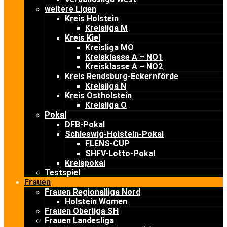
weitere Ligen
Kreis Holstein
Kreisliga M
Kreis Kiel
Kreisliga MO
Kreisklasse A – NO1
Kreisklasse A – NO2
Kreis Rendsburg-Eckernförde
Kreisliga N
Kreis Ostholstein
Kreisliga O
Pokal
DFB-Pokal
Schleswig-Holstein-Pokal
FLENS-CUP
SHFV-Lotto-Pokal
Kreispokal
Testspiel
Frauen
Frauen Regionalliga Nord
Holstein Women
Frauen Oberliga SH
Frauen Landesliga