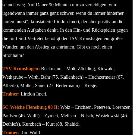
schnell weg. Auf Dauer 90 Minuten nur zu verteidigen, wird
irgendwann immer ganz ganz schwer, wenn du immer hinterher
laufen musst“, konstatierte Liridon Imeri, der aber positiv an die
kommenden Aufgaben denkt. In den Hin- und Rückspielen gegen
die fünf Süd-Vertreter benötigt der TSV Kronshagen ein großes
Wunder, um den Abstieg zu entrinnen. Gibt es noch einen
Strohhalm?
TSV Kronshagen:
Beckmann – Molt, Zöchling, Kiewald,
Wethgrube – Wirth, Bahr (75. Kallenbach) – Huchzermeier (67.
Alberts), Müller, Sauer (27. Bertermann) – Krege.
Trainer:
Liridon Imeri.
SC Weiche Flensburg 08 II:
Wolz – Erichsen, Petersen, Lorenzen,
Paulsen (46. Wulff) – Zymeri, Melfsen – Nitsch, Wasielewski (46.
Dethlefs), Kurzbach – Kurt (88. Shahid).
Trainer:
Tim Wulff.