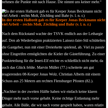
nehmen die Punkte mit nach Hause. Die nimmt uns keiner mehr.“
In der ersten Halbzeit gab es für Keeper Jonas Beckmann nicht
viel Arbeit – rechts Molt, Zöchling und Bahr (v. l. n. r.)
Nach dem Rückstand wachte der TSVK endlich aus der Lethargie
auf. Den ab Wiederbeginn praktizierten Laissez-faire-Stil schüttelten
die Gastgeber, nun mit einer Dreierkette spielend, ab. Viel zu passiv
ohne Eingreifen ermöglichten die Kieler die Gästeführung. Zu einer
Punkteteilung für die Imeri-Elf reichte es schließlich nicht mehr, da
auch das Glück fehlte. Marvin Müller (77.) scheiterte am gut
reagierenden 08-Keeper Jonas Wolz. Christian Alberts mit einem
Schuss aus 25 Metern am rechten Flensburger Pfosten (82.).
„Nachher in der zweiten Hälfte haben wir einfach keine klaren
Dinger mehr nach vorne gehabt. Keine richtige Entlastung mehr
gehabt. Alle Bälle, die wir nach vorne gespielt haben, waren relativ