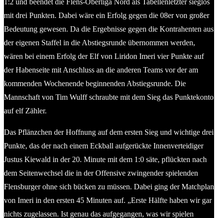
1:2 und beendet die Flens-Oberliga Nord als Tabellenletzter sieglos
mit drei Punkten. Dabei wäre ein Erfolg gegen die 08er von großer
Bedeutung gewesen. Da die Ergebnisse gegen die Kontrahenten aus
der eigenen Staffel in die Abstiegsrunde übernommen werden,
wären bei einem Erfolg der Elf von Liridon Imeri vier Punkte auf
der Habenseite mit Anschluss an die anderen Teams vor der am
kommenden Wochenende beginnenden Abstiegsrunde. Die
Mannschaft von Tim Wulff schraubte mit dem Sieg das Punktekonto
auf elf Zähler.
Das Pflänzchen der Hoffnung auf dem ersten Sieg und wichtige drei
Punkte, das der nach einem Eckball aufgerückte Innenverteidiger
Justus Kiewald in der 20. Minute mit dem 1:0 säte, pflückten nach
dem Seitenwechsel die in der Offensive zwingender spielenden
Flensburger ohne sich bücken zu müssen. Dabei ging der Matchplan
von Imeri in den ersten 45 Minuten auf. „Erste Hälfte haben wir gar
nichts zugelassen. Ist genau das aufgegangen, was wir spielen