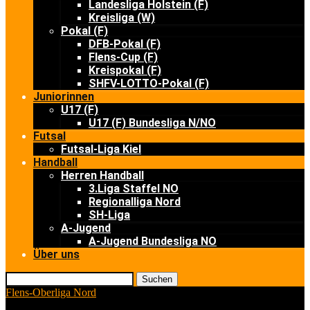
Landesliga Holstein (F)
Kreisliga (W)
Pokal (F)
DFB-Pokal (F)
Flens-Cup (F)
Kreispokal (F)
SHFV-LOTTO-Pokal (F)
Juniorinnen
U17 (F)
U17 (F) Bundesliga N/NO
Futsal
Futsal-Liga Kiel
Handball
Herren Handball
3.Liga Staffel NO
Regionalliga Nord
SH-Liga
A-Jugend
A-Jugend Bundesliga NO
Über uns
Suchen
Flens-Oberliga Nord