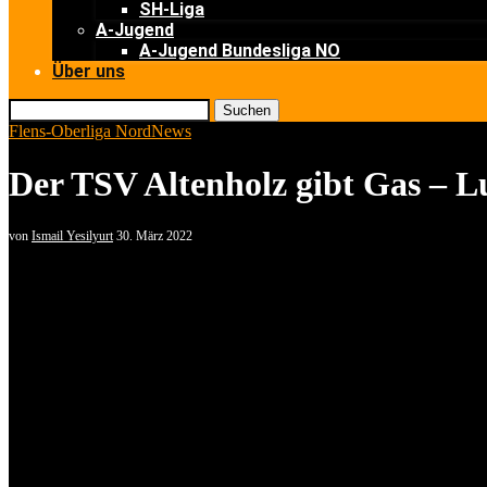
SH-Liga
A-Jugend
A-Jugend Bundesliga NO
Über uns
Suchen
Flens-Oberliga Nord
News
Der TSV Altenholz gibt Gas – L
von
Ismail Yesilyurt
30. März 2022