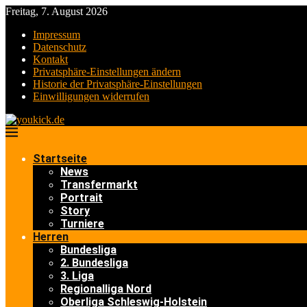
Freitag, 7. August 2026
Impressum
Datenschutz
Kontakt
Privatsphäre-Einstellungen ändern
Historie der Privatsphäre-Einstellungen
Einwilligungen widerrufen
Startseite
News
Transfermarkt
Portrait
Story
Turniere
Herren
Bundesliga
2. Bundesliga
3. Liga
Regionalliga Nord
Oberliga Schleswig-Holstein