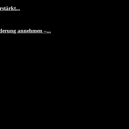
stärkt...
rderung annehmen –...