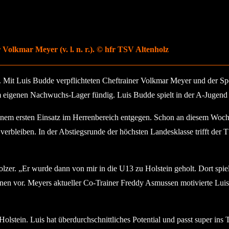
Volkmar Meyer (v. l. n. r.). © hfr TSV Altenholz
. Mit Luis Budde verpflichteten Cheftrainer Volkmar Meyer und der Spo
m eigenen Nachwuchs-Lager fündig. Luis Budde spielt in der A-Jugend 
einem ersten Einsatz im Herrenbereich entgegen. Schon an diesem Wochen
 verbleiben. In der Abstiegsrunde der höchsten Landesklasse trifft 
olzer. „Er wurde dann von mir in die U13 zu Holstein geholt. Dort spie
tionen vor. Meyers aktueller Co-Trainer Freddy Asmussen motivierte L
olstein. Luis hat überdurchschnittliches Potential und passt super ins