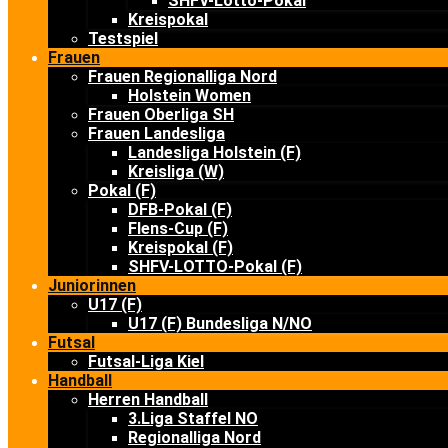
SHFV-Lotto-Pokal
Kreispokal
Testspiel
Frauen
Frauen Regionalliga Nord
Holstein Women
Frauen Oberliga SH
Frauen Landesliga
Landesliga Holstein (F)
Kreisliga (W)
Pokal (F)
DFB-Pokal (F)
Flens-Cup (F)
Kreispokal (F)
SHFV-LOTTO-Pokal (F)
Juniorinnen
U17 (F)
U17 (F) Bundesliga N/NO
Futsal
Futsal-Liga Kiel
Handball
Herren Handball
3.Liga Staffel NO
Regionalliga Nord