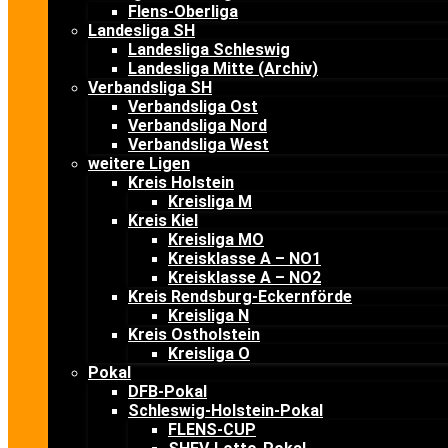
Flens-Oberliga
Landesliga SH
Landesliga Schleswig
Landesliga Mitte (Archiv)
Verbandsliga SH
Verbandsliga Ost
Verbandsliga Nord
Verbandsliga West
weitere Ligen
Kreis Holstein
Kreisliga M
Kreis Kiel
Kreisliga MO
Kreisklasse A – NO1
Kreisklasse A – NO2
Kreis Rendsburg-Eckernförde
Kreisliga N
Kreis Ostholstein
Kreisliga O
Pokal
DFB-Pokal
Schleswig-Holstein-Pokal
FLENS-CUP