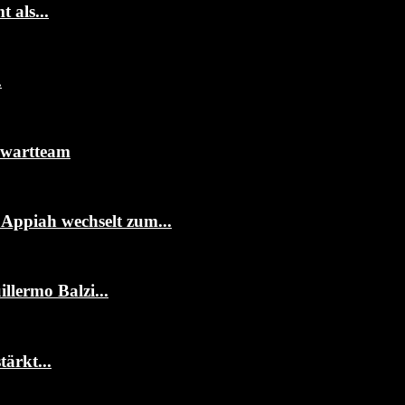
 als...
.
rwartteam
ppiah wechselt zum...
llermo Balzi...
ärkt...