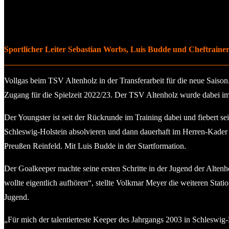
Sportlicher Leiter Sebastian Worbs, Luis Budde und Cheftrainer 
Vollgas beim TSV Altenholz in der Transferarbeit für die neue Saison
Zugang für die Spielzeit 2022/23. Der TSV Altenholz wurde dabei i
Der Youngster ist seit der Rückrunde im Training dabei und fiebert s
Schleswig-Holstein absolvieren und dann dauerhaft im Herren-Kader
Preußen Reinfeld. Mit Luis Budde in der Startformation.
Der Goalkeeper machte seine ersten Schritte in der Jugend der Altenh
wollte eigentlich aufhören“, stellte Volkmar Meyer die weiteren Sta
Jugend.
„Für mich der talentierteste Keeper des Jahrgangs 2003 in Schleswig-H