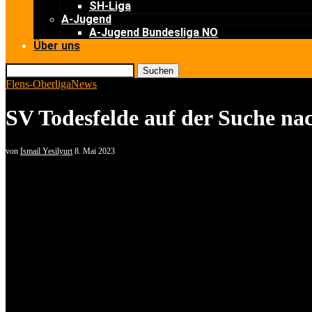
SH-Liga
A-Jugend
A-Jugend Bundesliga NO
Über uns
Suchen
Flens-Oberliga
News
SV Todesfelde auf der Suche na
von
Ismail Yesilyurt
8. Mai 2023