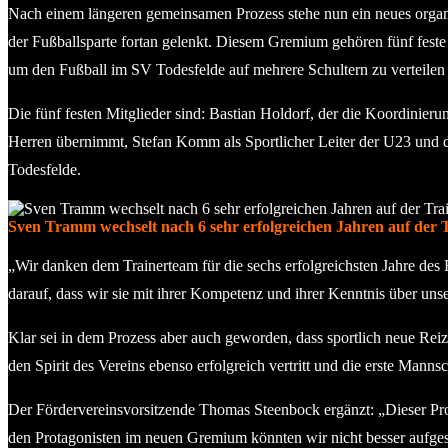
Nach einem längeren gemeinsamen Prozess stehe nun ein neues orga
der Fußballsparte fortan gelenkt. Diesem Gremium gehören fünf feste M
um den Fußball im SV Todesfelde auf mehrere Schultern zu verteile
Die fünf festen Mitglieder sind: Bastian Holdorf, der die Koordini
Herren übernimmt, Stefan Komm als Sportlicher Leiter der U23 und de
Todesfelde.
Sven Tramm wechselt nach 6 sehr erfolgreichen Jahren auf der 
„Wir danken dem Trainerteam für die sechs erfolgreichsten Jahre des 
darauf, dass wir sie mit ihrer Kompetenz und ihrer Kenntnis über uns
Klar sei in dem Prozess aber auch geworden, dass sportlich neue Rei
den Spirit des Vereins ebenso erfolgreich vertritt und die erste Manns
Der Fördervereinsvorsitzende Thomas Steenbock ergänzt: „Dieser Prozes
den Protagonisten im neuen Gremium könnten wir nicht besser aufgeste