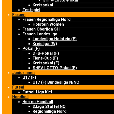
SHFV-Lotto-Pokal
Kreispokal
Testspiel
Frauen
Frauen Regionalliga Nord
Holstein Women
Frauen Oberliga SH
Frauen Landesliga
Landesliga Holstein (F)
Kreisliga (W)
Pokal (F)
DFB-Pokal (F)
Flens-Cup (F)
Kreispokal (F)
SHFV-LOTTO-Pokal (F)
Juniorinnen
U17 (F)
U17 (F) Bundesliga N/NO
Futsal
Futsal-Liga Kiel
Handball
Herren Handball
3.Liga Staffel NO
Regionalliga Nord