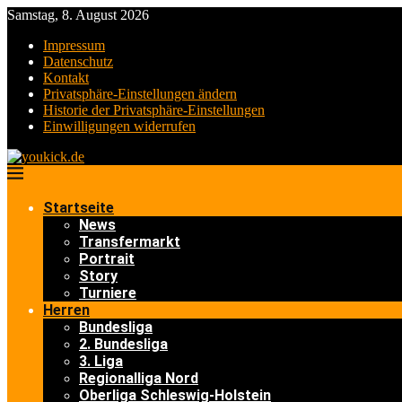
Samstag, 8. August 2026
Impressum
Datenschutz
Kontakt
Privatsphäre-Einstellungen ändern
Historie der Privatsphäre-Einstellungen
Einwilligungen widerrufen
Startseite
News
Transfermarkt
Portrait
Story
Turniere
Herren
Bundesliga
2. Bundesliga
3. Liga
Regionalliga Nord
Oberliga Schleswig-Holstein