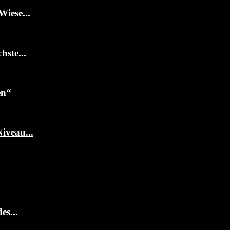
Wiese...
ste...
en“
iveau...
es...