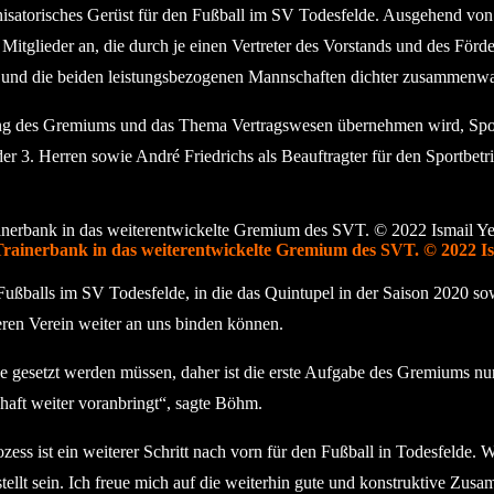
nisatorisches Gerüst für den Fußball im SV Todesfelde. Ausgehend v
itglieder an, die durch je einen Vertreter des Vorstands und des Förder
n und die beiden leistungsbezogenen Mannschaften dichter zusammenwa
erung des Gremiums und das Thema Vertragswesen übernehmen wird, Spor
r 3. Herren sowie André Friedrichs als Beauftragter für den Sportbet
Trainerbank in das weiterentwickelte Gremium des SVT. © 2022 Ism
Fußballs im SV Todesfelde, in die das Quintupel in der Saison 2020 so
eren Verein weiter an uns binden können.
ze gesetzt werden müssen, daher ist die erste Aufgabe des Gremiums nun
chaft weiter voranbringt“, sagte Böhm.
s ist ein weiterer Schritt nach vorn für den Fußball in Todesfelde. Wi
llt sein. Ich freue mich auf die weiterhin gute und konstruktive Zusa