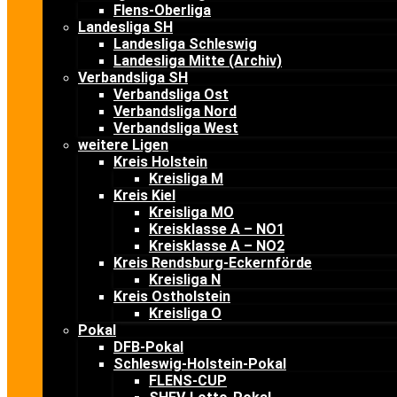
Flens-Oberliga
Landesliga SH
Landesliga Schleswig
Landesliga Mitte (Archiv)
Verbandsliga SH
Verbandsliga Ost
Verbandsliga Nord
Verbandsliga West
weitere Ligen
Kreis Holstein
Kreisliga M
Kreis Kiel
Kreisliga MO
Kreisklasse A – NO1
Kreisklasse A – NO2
Kreis Rendsburg-Eckernförde
Kreisliga N
Kreis Ostholstein
Kreisliga O
Pokal
DFB-Pokal
Schleswig-Holstein-Pokal
FLENS-CUP