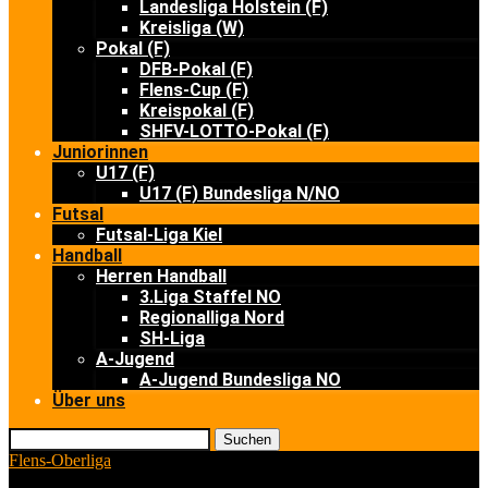
Landesliga Holstein (F)
Kreisliga (W)
Pokal (F)
DFB-Pokal (F)
Flens-Cup (F)
Kreispokal (F)
SHFV-LOTTO-Pokal (F)
Juniorinnen
U17 (F)
U17 (F) Bundesliga N/NO
Futsal
Futsal-Liga Kiel
Handball
Herren Handball
3.Liga Staffel NO
Regionalliga Nord
SH-Liga
A-Jugend
A-Jugend Bundesliga NO
Über uns
Suchen
Flens-Oberliga