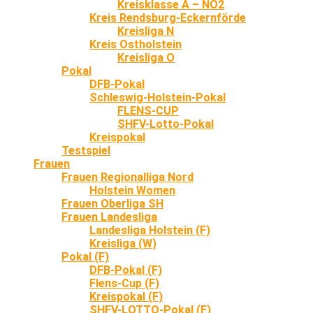
Kreisklasse A – NO2
Kreis Rendsburg-Eckernförde
Kreisliga N
Kreis Ostholstein
Kreisliga O
Pokal
DFB-Pokal
Schleswig-Holstein-Pokal
FLENS-CUP
SHFV-Lotto-Pokal
Kreispokal
Testspiel
Frauen
Frauen Regionalliga Nord
Holstein Women
Frauen Oberliga SH
Frauen Landesliga
Landesliga Holstein (F)
Kreisliga (W)
Pokal (F)
DFB-Pokal (F)
Flens-Cup (F)
Kreispokal (F)
SHFV-LOTTO-Pokal (F)