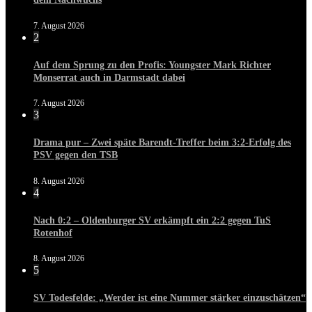
7. August 2026
2
Auf dem Sprung zu den Profis: Youngster Mark Richter
Monserrat auch in Darmstadt dabei
7. August 2026
3
Drama pur – Zwei späte Barendt-Treffer beim 3:2-Erfolg des
PSV gegen den TSB
8. August 2026
4
Nach 0:2 – Oldenburger SV erkämpft ein 2:2 gegen TuS
Rotenhof
8. August 2026
5
SV Todesfelde: „Werder ist eine Nummer stärker einzuschätzen“