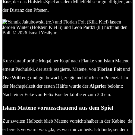
Koc
, der das Holstein-Spiel aus dem Mittelfeld sehr gut dirigiert, aus
der Distanz den Pfosten.
Yannik Jakubowski (re.) und Florian Foit (Kilia Kiel) lassen
Jorden Winter (Holstein Kiel Ii) und Leon Parduzi (li.) nicht an
den Ball. © 2026 Ismail Yesilyurt
Kurz darauf prüfte Muqaj per Kopf nach Flanke von Islam Matene
erneut Pachulski, der stark reagierte. Matene, von
Florian Foit
und
Ove Witt
eng und gut bewacht, zeigte mehrfach sein Potenzial. In
der Nachspielzeit der ersten Hälfte wurde der
Algerier
belohnt:
Nach einer Ecke von Felix Boelter köpfte er zum 2:0 ein.
Islam Matene vorausschauend aus dem Spiel
Zur zweiten Halbzeit blieb Matene vorsichtshalber in der Kabine, da
er bereits verwarnt war. „Ja, es war mir zu heiß. Ich finde, seitdem