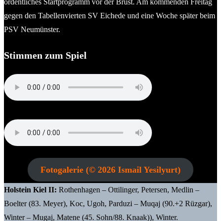
ordentliches Startprogramm vor der Brust. Am kommenden Freitag
gegen den Tabellenvierten SV Eichede und eine Woche später beim
PSV Neumünster.
Stimmen zum Spiel
Nicola Soranno (Trainer Kilia Kiel)
Willi Weiße (Trainer Holstein Kiel II)
Fotogalerie (© 2026 Ismail Yesilyurt)
Holstein Kiel
II
:
Rothenhagen – Ottilinger, Petersen, Medlin –
Boelter (83. Meyer), Koc, Ugoh, Parduzi – Muqaj (90.+2 Rüzgar),
Winter – Mugaj, Matene (45. Sohn/88. Knaak)), Winter.