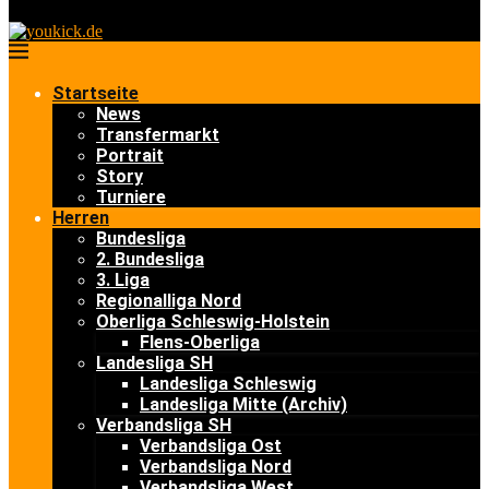
Startseite
News
Transfermarkt
Portrait
Story
Turniere
Herren
Bundesliga
2. Bundesliga
3. Liga
Regionalliga Nord
Oberliga Schleswig-Holstein
Flens-Oberliga
Landesliga SH
Landesliga Schleswig
Landesliga Mitte (Archiv)
Verbandsliga SH
Verbandsliga Ost
Verbandsliga Nord
Verbandsliga West