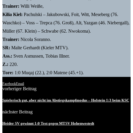
Trainer:
Willi Weiße,
Kilia Kiel:
Pachulski – Jakubowski, Foit, Witt, Meseberg (76.
Waschko) – Voss – Trepca (76. Groß), Alt, Yazgan (46. Niebergall),
Müller (67. Klein) – Schwabe (62. Nwokoma).
Trainer:
Nicola Soranno.
SR:
Malte Gerhardt (Kieler MTV).
Ass.:
Sven Asmussen, Tobias Illner.
Z.:
220.
Tore:
1:0 Muqaj (22.), 2:0 Matene (45.+1).
Facebook
Email
vorheriger Beitrag
Spielerisch gut, aber nicht im Abstiegskampfmodus – Holstein 1:3 beim KSC
nächster Beitrag
Heider SV gewinnt 1:0 Test gegen MTSV Hohenwestedt