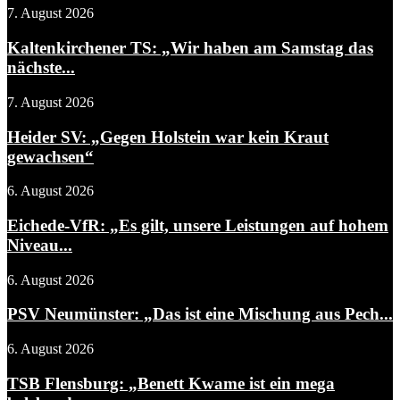
7. August 2026
Kaltenkirchener TS: „Wir haben am Samstag das
nächste...
7. August 2026
Heider SV: „Gegen Holstein war kein Kraut
gewachsen“
6. August 2026
Eichede-VfR: „Es gilt, unsere Leistungen auf hohem
Niveau...
6. August 2026
PSV Neumünster: „Das ist eine Mischung aus Pech...
6. August 2026
TSB Flensburg: „Benett Kwame ist ein mega