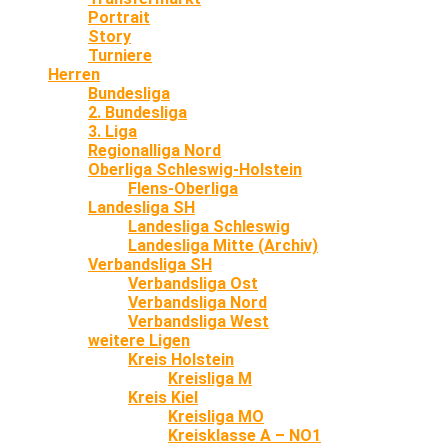
Portrait
Story
Turniere
Herren
Bundesliga
2. Bundesliga
3. Liga
Regionalliga Nord
Oberliga Schleswig-Holstein
Flens-Oberliga
Landesliga SH
Landesliga Schleswig
Landesliga Mitte (Archiv)
Verbandsliga SH
Verbandsliga Ost
Verbandsliga Nord
Verbandsliga West
weitere Ligen
Kreis Holstein
Kreisliga M
Kreis Kiel
Kreisliga MO
Kreisklasse A – NO1