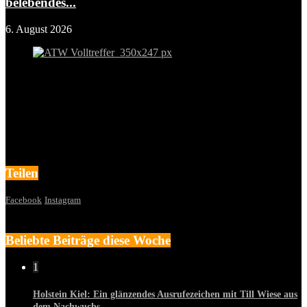
belebendes...
6. August 2026
Teilen
Facebook
Instagram
Beliebte Beiträge diese Woche
1
Holstein Kiel: Ein glänzendes Ausrufezeichen mit Till Wiese aus
dem Nachwuchs