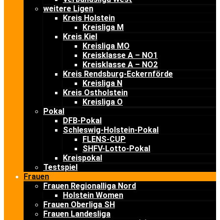
weitere Ligen
Kreis Holstein
Kreisliga M
Kreis Kiel
Kreisliga MO
Kreisklasse A – NO1
Kreisklasse A – NO2
Kreis Rendsburg-Eckernförde
Kreisliga N
Kreis Ostholstein
Kreisliga O
Pokal
DFB-Pokal
Schleswig-Holstein-Pokal
FLENS-CUP
SHFV-Lotto-Pokal
Kreispokal
Testspiel
Frauen
Frauen Regionalliga Nord
Holstein Women
Frauen Oberliga SH
Frauen Landesliga