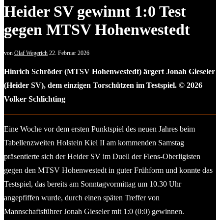
Heider SV gewinnt 1:0 Test
gegen MTSV Hohenwestedt
von
Olaf Wegerich
22. Februar 2026
Hinrich Schröder (MTSV Hohenwestedt) ärgert Jonah Gieseler
(Heider SV), dem einzigen Torschützen im Testspiel. © 2026
Volker Schlichting
Eine Woche vor dem ersten Punktspiel des neuen Jahres beim
Tabellenzweiten Holstein Kiel II am kommenden Samstag
präsentierte sich der Heider SV im Duell der Flens-Oberligisten
gegen den MTSV Hohenwestedt in guter Frühform und konnte das
Testspiel, das bereits am Sonntagvormittag um 10.30 Uhr
angepfiffen wurde, durch einen späten Treffer von
Mannschaftsführer Jonah Gieseler mit 1:0 (0:0) gewinnen.