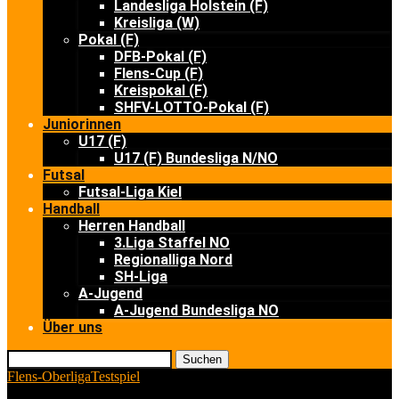
Landesliga Holstein (F)
Kreisliga (W)
Pokal (F)
DFB-Pokal (F)
Flens-Cup (F)
Kreispokal (F)
SHFV-LOTTO-Pokal (F)
Juniorinnen
U17 (F)
U17 (F) Bundesliga N/NO
Futsal
Futsal-Liga Kiel
Handball
Herren Handball
3.Liga Staffel NO
Regionalliga Nord
SH-Liga
A-Jugend
A-Jugend Bundesliga NO
Über uns
Suchen
Flens-Oberliga
Testspiel