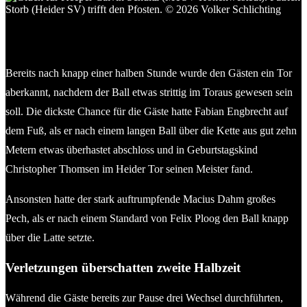
Glück für Keeper Calvin Schultz (MTSV Hohenwestedt).
Patrick Storb (Heider SV) trifft den Pfosten. © 2026 Volker
Schlichting
Bereits nach knapp einer halben Stunde wurde den Gästen ein Tor
aberkannt, nachdem der Ball etwas strittig im Toraus gewesen sein
soll. Die dickste Chance für die Gäste hatte Fabian Engbrecht auf
dem Fuß, als er nach einem langen Ball über die Kette aus gut zehn
Metern etwas überhastet abschloss und in Geburtstagskind
Christopher Thomsen im Heider Tor seinen Meister fand.
Ansonsten hatte der stark auftrumpfende Macius Dahm großes
Pech, als er nach einem Standard von Felix Ploog den Ball knapp
über die Latte setzte.
Verletzungen überschatten zweite Halbzeit
Während die Gäste bereits zur Pause drei Wechsel durchführten,