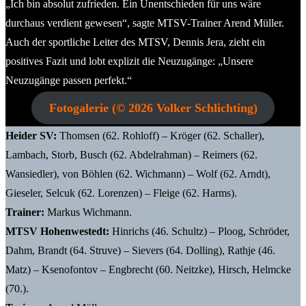
„Ich bin absolut zufrieden. Ein Unentschieden für uns wäre
durchaus verdient gewesen“, sagte MTSV-Trainer Arend Müller.
Auch der sportliche Leiter des MTSV, Dennis Jera, zieht ein
positives Fazit und lobt explizit die Neuzugänge: „Unsere
Neuzugänge passen perfekt.“
Fotogalerie (© 2026 Volker Schlichting)
Heider SV:
Thomsen (62. Rohloff) – Kröger (62. Schaller),
Lambach, Storb, Busch (62. Abdelrahman) – Reimers (62.
Wansiedler), von Böhlen (62. Wichmann) – Wolf (62. Arndt),
Gieseler, Selcuk (62. Lorenzen) – Fleige (62. Harms).
Trainer:
Markus Wichmann.
MTSV Hohenwestedt:
Hinrichs (46. Schultz) – Ploog, Schröder,
Dahm, Brandt (64. Struve) – Sievers (64. Dolling), Rathje (46.
Matz) – Ksenofontov – Engbrecht (60. Neitzke), Hirsch, Helmcke
(70.).