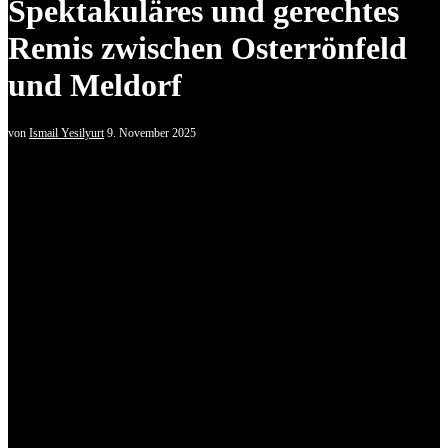
Spektakuläres und gerechtes
Remis zwischen Osterrönfeld
und Meldorf
von
Ismail Yesilyurt
9. November 2025