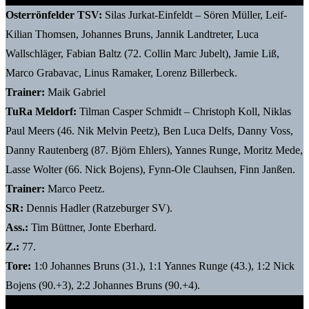
Osterrönfelder TSV:
Silas Jurkat-Einfeldt – Sören Müller, Leif-
Kilian Thomsen, Johannes Bruns, Jannik Landtreter, Luca
Wallschläger, Fabian Baltz (72. Collin Marc Jubelt), Jamie Liß,
Marco Grabavac, Linus Ramaker, Lorenz Billerbeck.
Trainer:
Maik Gabriel
TuRa Meldorf:
Tilman Casper Schmidt – Christoph Koll, Niklas
Paul Meers (46. Nik Melvin Peetz), Ben Luca Delfs, Danny Voss,
Danny Rautenberg (87. Björn Ehlers), Yannes Runge, Moritz Mede,
Lasse Wolter (66. Nick Bojens), Fynn-Ole Clauhsen, Finn Janßen.
Trainer:
Marco Peetz.
SR:
Dennis Hadler (Ratzeburger SV).
Ass.:
Tim Büttner, Jonte Eberhard.
Z.:
77.
Tore:
1:0 Johannes Bruns (31.), 1:1 Yannes Runge (43.), 1:2 Nick
Bojens (90.+3), 2:2 Johannes Bruns (90.+4).