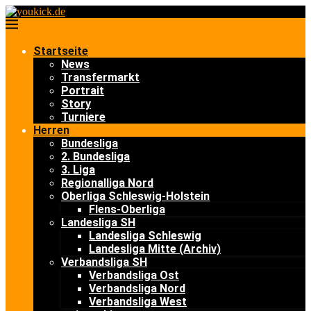
Startseite
News
Transfermarkt
Portrait
Story
Turniere
Herren
Bundesliga
2. Bundesliga
3. Liga
Regionalliga Nord
Oberliga Schleswig-Holstein
Flens-Oberliga
Landesliga SH
Landesliga Schleswig
Landesliga Mitte (Archiv)
Verbandsliga SH
Verbandsliga Ost
Verbandsliga Nord
Verbandsliga West