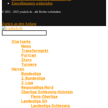
Einwilligungen widerrufen
© 2021 - 2025 youkick.de - alle Rechte vorbehalten
Zurück an den Anfang
Startseite
News
Transfermarkt
Portrait
Story
Turniere
Herren
Bundesliga
2. Bundesliga
3. Liga
Regionalliga Nord
Oberliga Schleswig-Holstein
Flens-Oberliga
Landesliga SH
Landesliga Schleswig