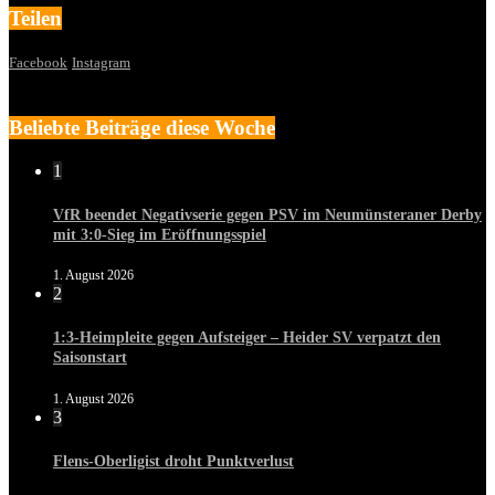
Teilen
Facebook
Instagram
Beliebte Beiträge diese Woche
1
VfR beendet Negativserie gegen PSV im Neumünsteraner Derby
mit 3:0-Sieg im Eröffnungsspiel
1. August 2026
2
1:3-Heimpleite gegen Aufsteiger – Heider SV verpatzt den
Saisonstart
1. August 2026
3
Flens-Oberligist droht Punktverlust