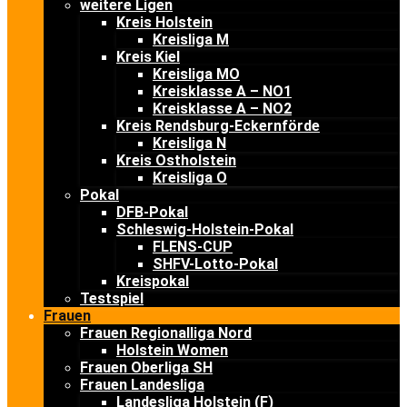
weitere Ligen
Kreis Holstein
Kreisliga M
Kreis Kiel
Kreisliga MO
Kreisklasse A – NO1
Kreisklasse A – NO2
Kreis Rendsburg-Eckernförde
Kreisliga N
Kreis Ostholstein
Kreisliga O
Pokal
DFB-Pokal
Schleswig-Holstein-Pokal
FLENS-CUP
SHFV-Lotto-Pokal
Kreispokal
Testspiel
Frauen
Frauen Regionalliga Nord
Holstein Women
Frauen Oberliga SH
Frauen Landesliga
Landesliga Holstein (F)