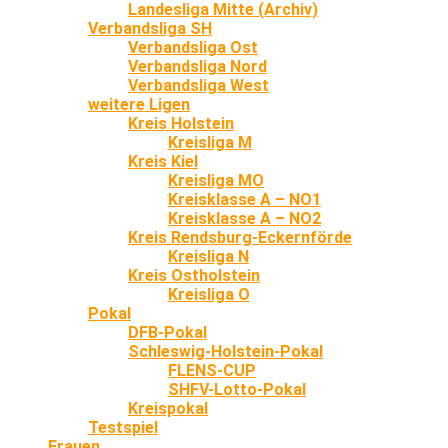
Landesliga Mitte (Archiv)
Verbandsliga SH
Verbandsliga Ost
Verbandsliga Nord
Verbandsliga West
weitere Ligen
Kreis Holstein
Kreisliga M
Kreis Kiel
Kreisliga MO
Kreisklasse A – NO1
Kreisklasse A – NO2
Kreis Rendsburg-Eckernförde
Kreisliga N
Kreis Ostholstein
Kreisliga O
Pokal
DFB-Pokal
Schleswig-Holstein-Pokal
FLENS-CUP
SHFV-Lotto-Pokal
Kreispokal
Testspiel
Frauen