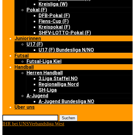
Kreisliga (W)
Pokal (F)
DFB-Pokal (F)
Flens-Cup (F)
Kreispokal (F)
SHFV-LOTTO-Pokal (F)
Juniorinnen
U17 (F)
U17 (F) Bundesliga N/NO
Futsal
Futsal-Liga Kiel
Handball
Herren Handball
3.Liga Staffel NO
Regionalliga Nord
SH-Liga
A-Jugend
A-Jugend Bundesliga NO
Über uns
Suchen
IHR bei UNS
Verbandsliga West