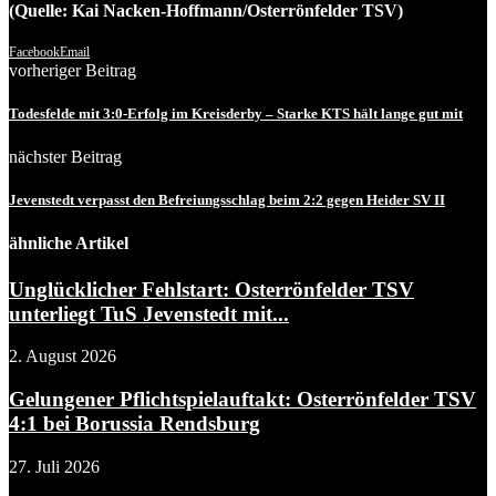
(Quelle: Kai Nacken-Hoffmann/Osterrönfelder TSV)
Facebook
Email
vorheriger Beitrag
Todesfelde mit 3:0-Erfolg im Kreisderby – Starke KTS hält lange gut mit
nächster Beitrag
Jevenstedt verpasst den Befreiungsschlag beim 2:2 gegen Heider SV II
ähnliche Artikel
Unglücklicher Fehlstart: Osterrönfelder TSV
unterliegt TuS Jevenstedt mit...
2. August 2026
Gelungener Pflichtspielauftakt: Osterrönfelder TSV
4:1 bei Borussia Rendsburg
27. Juli 2026