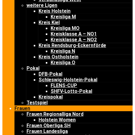
weitere Ligen
Kreis Holstein
Kreisliga M
Kreis Kiel
Kreisliga MO
Kreisklasse A – NO1
Kreisklasse A – NO2
Kreis Rendsburg-Eckernförde
Kreisliga N
Kreis Ostholstein
Kreisliga O
Pokal
DFB-Pokal
Schleswig-Holstein-Pokal
FLENS-CUP
SHFV-Lotto-Pokal
Kreispokal
Testspiel
Frauen
Frauen Regionalliga Nord
Holstein Women
Frauen Oberliga SH
Frauen Landesliga