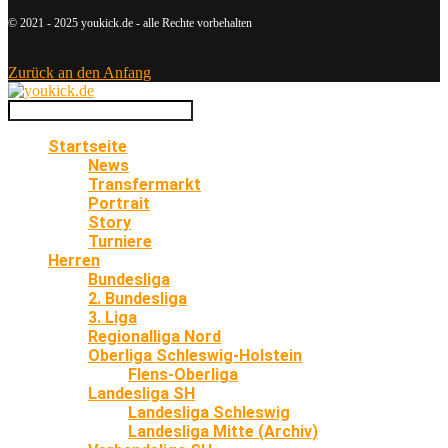
© 2021 - 2025 youkick.de - alle Rechte vorbehalten
Zurück an den Anfang
Startseite
News
Transfermarkt
Portrait
Story
Turniere
Herren
Bundesliga
2. Bundesliga
3. Liga
Regionalliga Nord
Oberliga Schleswig-Holstein
Flens-Oberliga
Landesliga SH
Landesliga Schleswig
Landesliga Mitte (Archiv)