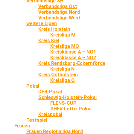
Verbandsliga SH
Verbandsliga Ost
Verbandsliga Nord
Verbandsliga West
weitere Ligen
Kreis Holstein
Kreisliga M
Kreis Kiel
Kreisliga MO
Kreisklasse A – NO1
Kreisklasse A – NO2
Kreis Rendsburg-Eckernförde
Kreisliga N
Kreis Ostholstein
Kreisliga O
Pokal
DFB-Pokal
Schleswig-Holstein-Pokal
FLENS-CUP
SHFV-Lotto-Pokal
Kreispokal
Testspiel
Frauen
Frauen Regionalliga Nord