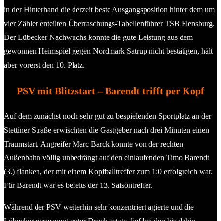
in der Hinterhand die derzeit beste Ausgangsposition hinter dem um
vier Zähler enteilten Überraschungs-Tabellenführer TSB Flensburg.
Der Lübecker Nachwuchs konnte die gute Leistung aus dem
gewonnen Heimspiel gegen Nordmark Satrup nicht bestätigen, hält
aber vorerst den 10. Platz.
PSV mit Blitzstart – Barendt trifft per Kopf
Auf dem zunächst noch sehr gut zu bespielenden Sportplatz an der
Stettiner Straße erwischten die Gastgeber nach drei Minuten einen
Traumstart. Angreifer Marc Barck konnte von der rechten
Außenbahn völlig unbedrängt auf den einlaufenden Timo Barendt
(3.) flanken, der mit einem Kopfballtreffer zum 1:0 erfolgreich war.
Für Barendt war es bereits der 13. Saisontreffer.
Während der PSV weiterhin sehr konzentriert agierte und die
Lübecker permanent unter Druck setzte, lief bei den bis dahin