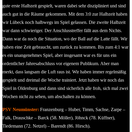
gute erste Halbzeit gespielt, waren dabei sehr diszipliniert und sind
auch gut in die Räume gekommen. Mit dem 3:0 zur Halbzeit haben
wir Lübeck noch halbwegs im Spiel gelassen. Die zweite Halbzeit
war dann schwieriger. Der Anschlusstreffer fällt aus dem Nichts.
Dann war da noch die Situation, wo der Ball auf die Latte fällt. Wir
haben eine Zeit gebraucht, um zurück zu kommen. Bis zum 4:1 war
es ein unangenehmes Spiel, aber insgesamt war es für uns ein
ordentlicher Jahresabschluss vor eigenem Publikum. Aber man
merkt, dass langsam die Luft raus ist. Wir haben immer regelmäßig
gespielt und dreimal die Woche trainiert. Jetzt haben wir noch das
Spiel in Oldenburg und dann sind sicherlich alle froh, sich mal zwei
Wochen nicht zu sehen, um abschalten zu können.
PSV Neumünster:
Franzenburg – Huber, Timm, Sachse, Zarpe –
Falk, Drauschke – Barck (58. Möller), Jöhnck (78. Küffner),
Tiedemann (72. Netzel) – Barendt (86. Hirsch).