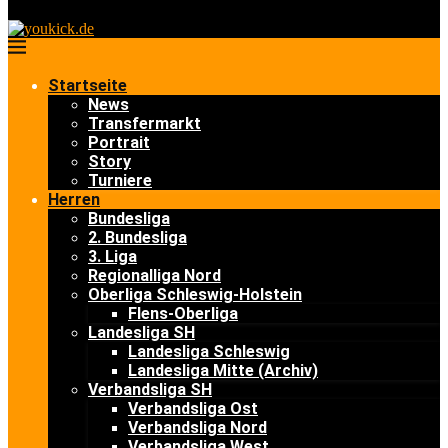
Startseite
News
Transfermarkt
Portrait
Story
Turniere
Herren
Bundesliga
2. Bundesliga
3. Liga
Regionalliga Nord
Oberliga Schleswig-Holstein
Flens-Oberliga
Landesliga SH
Landesliga Schleswig
Landesliga Mitte (Archiv)
Verbandsliga SH
Verbandsliga Ost
Verbandsliga Nord
Verbandsliga West