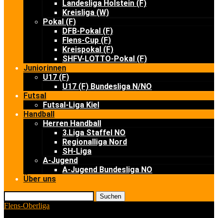
Landesliga Holstein (F)
Kreisliga (W)
Pokal (F)
DFB-Pokal (F)
Flens-Cup (F)
Kreispokal (F)
SHFV-LOTTO-Pokal (F)
Juniorinnen
U17 (F)
U17 (F) Bundesliga N/NO
Futsal
Futsal-Liga Kiel
Handball
Herren Handball
3.Liga Staffel NO
Regionalliga Nord
SH-Liga
A-Jugend
A-Jugend Bundesliga NO
Über uns
Suchen
Flens-Oberliga