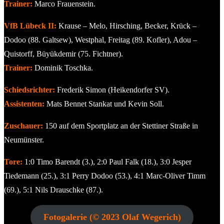
Trainer:
Marco Frauenstein.
VfB Lübeck II:
Krause – Melo, Hirsching, Becker, Krück –
Dodoo (88. Galtsew), Westphal, Freitag (89. Kofler), Adou –
Quistorff, Büyükdemir (75. Fichtner).
Trainer:
Dominik Toschka.
Schiedsrichter:
Frederik Simon (Heikendorfer SV).
Assistenten:
Mats Bennet Stankat und Kevin Soll.
Zuschauer:
150 auf dem Sportplatz an der Stettiner Straße in
Neumünster.
Tore:
1:0 Timo Barendt (3.), 2:0 Paul Falk (18.), 3:0 Jesper
Tiedemann (25.), 3:1 Perry Dodoo (53.), 4:1 Marc-Oliver Timm
(69.), 5:1 Nils Drauschke (87.).
Fotogalerie (© 2023 Olaf Wegerich)