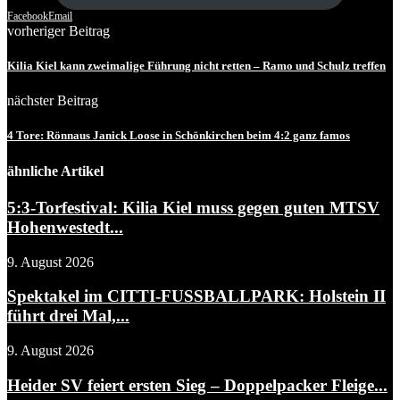
Facebook
Email
vorheriger Beitrag
Kilia Kiel kann zweimalige Führung nicht retten – Ramo und Schulz treffen
nächster Beitrag
4 Tore: Rönnaus Janick Loose in Schönkirchen beim 4:2 ganz famos
ähnliche Artikel
5:3-Torfestival: Kilia Kiel muss gegen guten MTSV
Hohenwestedt...
9. August 2026
Spektakel im CITTI-FUSSBALLPARK: Holstein II
führt drei Mal,...
9. August 2026
Heider SV feiert ersten Sieg – Doppelpacker Fleige...