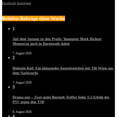
Facebook
Instagram
Beliebte Beiträge diese Woche
1
Auf dem Sprung zu den Profis: Youngster Mark Richter
Monserrat auch in Darmstadt dabei
7. August 2026
2
Holstein Kiel: Ein glänzendes Ausrufezeichen mit Till Wiese aus
dem Nachwuchs
7. August 2026
3
Drama pur – Zwei späte Barendt-Treffer beim 3:2-Erfolg des
PSV gegen den TSB
8. August 2026
4