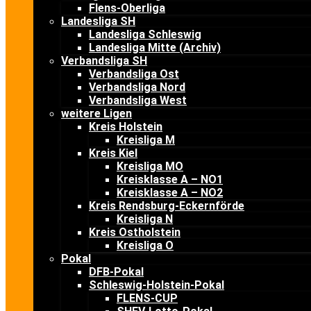
Flens-Oberliga
Landesliga SH
Landesliga Schleswig
Landesliga Mitte (Archiv)
Verbandsliga SH
Verbandsliga Ost
Verbandsliga Nord
Verbandsliga West
weitere Ligen
Kreis Holstein
Kreisliga M
Kreis Kiel
Kreisliga MO
Kreisklasse A – NO1
Kreisklasse A – NO2
Kreis Rendsburg-Eckernförde
Kreisliga N
Kreis Ostholstein
Kreisliga O
Pokal
DFB-Pokal
Schleswig-Holstein-Pokal
FLENS-CUP