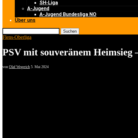
SH-Liga
A-Jugend
A-Jugend Bundesliga NO
Über uns
Suchen
Flens-Oberliga
PSV mit souveränem Heimsieg – 
von
Olaf Wegerich
5. Mai 2024