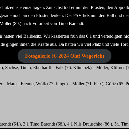
hützenliste einzutragen. Zunächst traf er nur den Pfosten, den Abpral
erade noch an den Pfosten lenken. Der PSV ließ nun den Ball und den 
 Möller (89.) nach Vorarbeit von Timo Barendt.
atten viel Ballbesitz. Wir kassierten früh das 0:1 und verteidigten nic
gingen ihnen die Kräfte aus. Da hatten wir viel Platz und viele Torc
Fotogalerie (© 2024 Olaf Wegerich)
), Sachse, Timm, Eberhardt – Falk (76. Klimmek) – Möller, Küffner (7
– Marcel Freund, Wölk (77. Junge) – Möller (71. Feix), Görtz (65. Pe
rendt (64.), 3:1 Timo Barendt (68.), 4:1 Nils Drauschke (86.), 5:1 Tim 