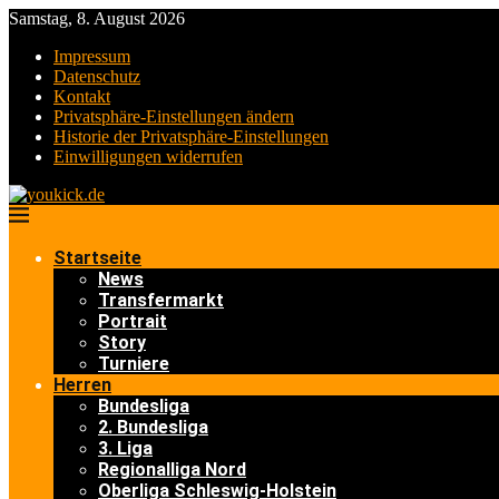
Samstag, 8. August 2026
Impressum
Datenschutz
Kontakt
Privatsphäre-Einstellungen ändern
Historie der Privatsphäre-Einstellungen
Einwilligungen widerrufen
Startseite
News
Transfermarkt
Portrait
Story
Turniere
Herren
Bundesliga
2. Bundesliga
3. Liga
Regionalliga Nord
Oberliga Schleswig-Holstein