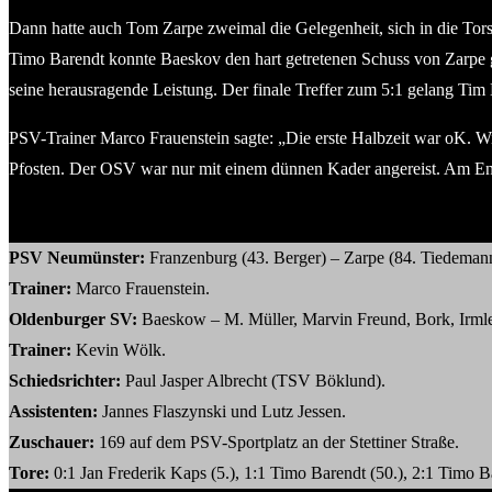
Dann hatte auch Tom Zarpe zweimal die Gelegenheit, sich in die Torsc
Timo Barendt konnte Baeskov den hart getretenen Schuss von Zarpe g
seine herausragende Leistung. Der finale Treffer zum 5:1 gelang Tim
PSV-Trainer Marco Frauenstein sagte: „Die erste Halbzeit war oK. Wir h
Pfosten. Der OSV war nur mit einem dünnen Kader angereist. Am Ende 
PSV Neumünster:
Franzenburg (43. Berger) – Zarpe (84. Tiedemann
Trainer:
Marco Frauenstein.
Oldenburger SV:
Baeskow – M. Müller, Marvin Freund, Bork, Irmler 
Trainer:
Kevin Wölk.
Schiedsrichter:
Paul Jasper Albrecht (TSV Böklund).
Assistenten:
Jannes Flaszynski und Lutz Jessen.
Zuschauer:
169 auf dem PSV-Sportplatz an der Stettiner Straße.
Tore:
0:1 Jan Frederik Kaps (5.), 1:1 Timo Barendt (50.), 2:1 Timo Ba