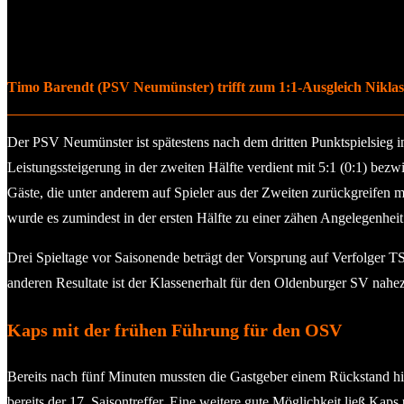
Timo Barendt (PSV Neumünster) trifft zum 1:1-Ausgleich Nikla
Der PSV Neumünster ist spätestens nach dem dritten Punktspielsieg 
Leistungssteigerung in der zweiten Hälfte verdient mit 5:1 (0:1) bez
Gäste, die unter anderem auf Spieler aus der Zweiten zurückgreifen
wurde es zumindest in der ersten Hälfte zu einer zähen Angelegenheit
Drei Spieltage vor Saisonende beträgt der Vorsprung auf Verfolger
anderen Resultate ist der Klassenerhalt für den Oldenburger SV nahez
Kaps mit der frühen Führung für den OSV
Bereits nach fünf Minuten mussten die Gastgeber einem Rückstand hi
bereits der 17. Saisontreffer. Eine weitere gute Möglichkeit ließ Kaps