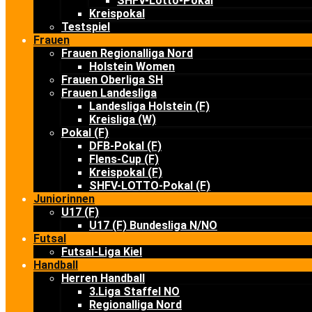
SHFV-Lotto-Pokal
Kreispokal
Testspiel
Frauen
Frauen Regionalliga Nord
Holstein Women
Frauen Oberliga SH
Frauen Landesliga
Landesliga Holstein (F)
Kreisliga (W)
Pokal (F)
DFB-Pokal (F)
Flens-Cup (F)
Kreispokal (F)
SHFV-LOTTO-Pokal (F)
Juniorinnen
U17 (F)
U17 (F) Bundesliga N/NO
Futsal
Futsal-Liga Kiel
Handball
Herren Handball
3.Liga Staffel NO
Regionalliga Nord