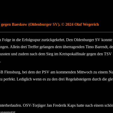
s gegen Baeskow (Oldenburger SV). © 2024 Olaf Wegerich
in Folge in die Erfolgsspur zurückgekehrt. Den Oldenburger SV konnte
wingen. Allein drei Treffer gelangen dem überragenden Timo Barendt, de
 mussten und zudem nach dem Sieg im Kreispokalfinale gegen den TSV P
.
 TSB Flensburg, bei dem der PSV am kommenden Mittwoch zu einem Nachh
u perfekt. Lediglich wenn es zu den drei Regelabsteigern durch die glei
nterherlaufen. OSV-Torjäger Jan Frederik Kaps hatte nach einem schön
 ungenutzt.