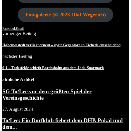
Fotogalerie (© 2023 Olaf Wegerich)
Facebook
Email
vorheriger Beitrag
Hohenwestedt verliert erneut – späte Gegentore in Eichede entscheidend
nächster Beitrag
9:1 – Todesfelde schießt Bordesholm aus dem Joda-Sportpark
ähnliche Artikel
SG To/Lee vor dem größten Spiel der
Vereinsgeschichte
27. August 2024
To/Lee: Ein Dorfklub fiebert dem DHB-Pokal und
dem...