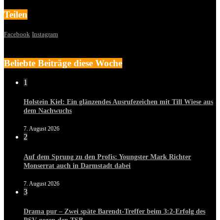
Teilen
Facebook
Instagram
Beliebte Beiträge diese Woche
1
Holstein Kiel: Ein glänzendes Ausrufezeichen mit Till Wiese aus
dem Nachwuchs
7. August 2026
2
Auf dem Sprung zu den Profis: Youngster Mark Richter
Monserrat auch in Darmstadt dabei
7. August 2026
3
Drama pur – Zwei späte Barendt-Treffer beim 3:2-Erfolg des