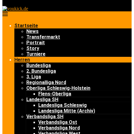
Startseite
News
Transfermarkt
Portrait
Story
Turniere
Herren
Bundesliga
2. Bundesliga
3. Liga
Regionalliga Nord
Oberliga Schleswig-Holstein
Flens-Oberliga
Landesliga SH
Landesliga Schleswig
Landesliga Mitte (Archiv)
Verbandsliga SH
Verbandsliga Ost
Verbandsliga Nord
Verbandsliga West