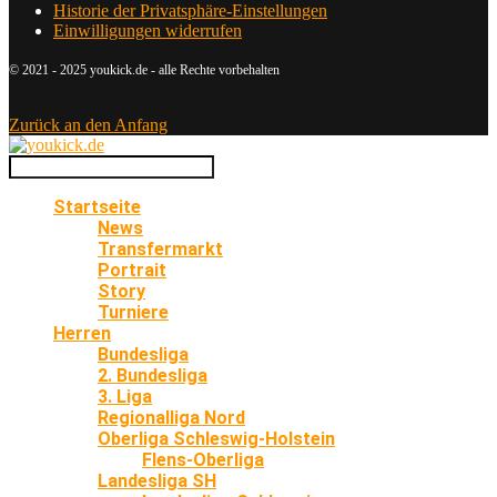
Historie der Privatsphäre-Einstellungen
Einwilligungen widerrufen
© 2021 - 2025 youkick.de - alle Rechte vorbehalten
Zurück an den Anfang
Startseite
News
Transfermarkt
Portrait
Story
Turniere
Herren
Bundesliga
2. Bundesliga
3. Liga
Regionalliga Nord
Oberliga Schleswig-Holstein
Flens-Oberliga
Landesliga SH