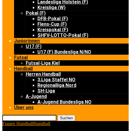
Landesliga Holstein (F)
Kreisliga (W)
Pokal (F)
DFB-Pokal (F)
Flens-Cup (F)
Kreispokal (F)
SHFV-LOTTO-Pokal (F)
Juniorinnen
U17 (F)
U17 (F) Bundesliga N/NO
Futsal
Futsal-Liga Kiel
Handball
Herren Handball
3.Liga Staffel NO
Regionalliga Nord
SH-Liga
A-Jugend
A-Jugend Bundesliga NO
Über uns
Suchen
Frauen Handball
Handball