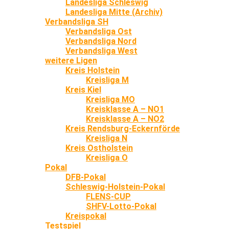
Landesliga Schleswig
Landesliga Mitte (Archiv)
Verbandsliga SH
Verbandsliga Ost
Verbandsliga Nord
Verbandsliga West
weitere Ligen
Kreis Holstein
Kreisliga M
Kreis Kiel
Kreisliga MO
Kreisklasse A – NO1
Kreisklasse A – NO2
Kreis Rendsburg-Eckernförde
Kreisliga N
Kreis Ostholstein
Kreisliga O
Pokal
DFB-Pokal
Schleswig-Holstein-Pokal
FLENS-CUP
SHFV-Lotto-Pokal
Kreispokal
Testspiel