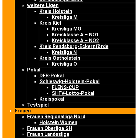
weitere Ligen
Kreis Holstein
Kreisliga M
Kreis Kiel
Kreisliga MO
Kreisklasse A – NO1
Kreisklasse A – NO2
Kreis Rendsburg-Eckernförde
Kreisliga N
Kreis Ostholstein
Kreisliga O
Pokal
DFB-Pokal
Schleswig-Holstein-Pokal
FLENS-CUP
SHFV-Lotto-Pokal
Kreispokal
Testspiel
Frauen
Frauen Regionalliga Nord
Holstein Women
Frauen Oberliga SH
Frauen Landesliga