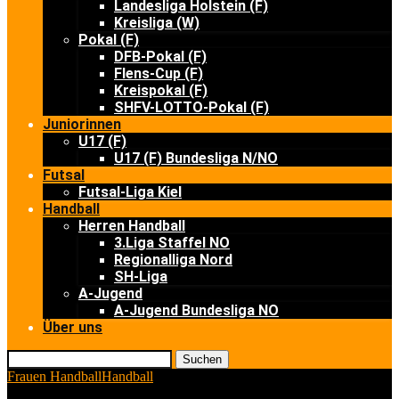
Landesliga Holstein (F)
Kreisliga (W)
Pokal (F)
DFB-Pokal (F)
Flens-Cup (F)
Kreispokal (F)
SHFV-LOTTO-Pokal (F)
Juniorinnen
U17 (F)
U17 (F) Bundesliga N/NO
Futsal
Futsal-Liga Kiel
Handball
Herren Handball
3.Liga Staffel NO
Regionalliga Nord
SH-Liga
A-Jugend
A-Jugend Bundesliga NO
Über uns
Suchen
Frauen Handball
Handball