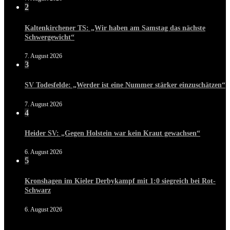
2
Kaltenkirchener TS: „Wir haben am Samstag das nächste
Schwergewicht“
7. August 2026
3
SV Todesfelde: „Werder ist eine Nummer stärker einzuschätzen“
7. August 2026
4
Heider SV: „Gegen Holstein war kein Kraut gewachsen“
6. August 2026
5
Kronshagen im Kieler Derbykampf mit 1:0 siegreich bei Rot-
Schwarz
6. August 2026