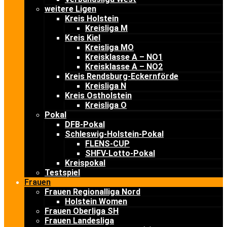
weitere Ligen
Kreis Holstein
Kreisliga M
Kreis Kiel
Kreisliga MO
Kreisklasse A – NO1
Kreisklasse A – NO2
Kreis Rendsburg-Eckernförde
Kreisliga N
Kreis Ostholstein
Kreisliga O
Pokal
DFB-Pokal
Schleswig-Holstein-Pokal
FLENS-CUP
SHFV-Lotto-Pokal
Kreispokal
Testspiel
Frauen
Frauen Regionalliga Nord
Holstein Women
Frauen Oberliga SH
Frauen Landesliga