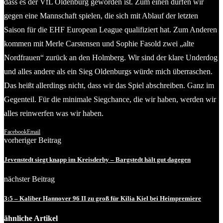
dass es der VfL Oldenburg geworden ist. Zum einen dürfen wir
gegen eine Mannschaft spielen, die sich mit Ablauf der letzten
Saison für die EHF European League qualifiziert hat. Zum Anderen
kommen mit Merle Carstensen und Sophie Fasold zwei „alte
Nordfrauen“ zurück an den Holmberg. Wir sind der klare Underdog
und alles andere als ein Sieg Oldenburgs würde mich überraschen.
Das heißt allerdings nicht, dass wir das Spiel abschreiben. Ganz im
Gegenteil. Für die minimale Siegchance, die wir haben, werden wir
alles reinwerfen was wir haben.
Facebook
Email
vorheriger Beitrag
Jevenstedt siegt knapp im Kreisderby – Bargstedt hält gut dagegen
nächster Beitrag
3:5 – Kaliber Hannover 96 II zu groß für Kilia Kiel bei Heimpremiere
ähnliche Artikel