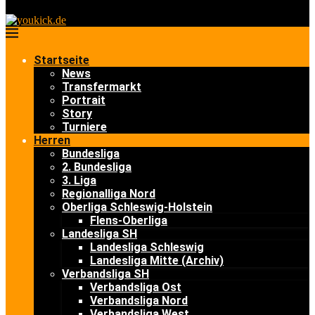
Startseite
News
Transfermarkt
Portrait
Story
Turniere
Herren
Bundesliga
2. Bundesliga
3. Liga
Regionalliga Nord
Oberliga Schleswig-Holstein
Flens-Oberliga
Landesliga SH
Landesliga Schleswig
Landesliga Mitte (Archiv)
Verbandsliga SH
Verbandsliga Ost
Verbandsliga Nord
Verbandsliga West