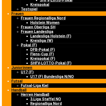
SHFV-Lotto-Pokal
Kreispokal
Testspiel
Frauen
Frauen Regionalliga Nord
Holstein Women
Frauen Oberliga SH
Frauen Landesliga
Landesliga Holstein (F)
Kreisliga (W)
Pokal (F)
DFB-Pokal (F)
Flens-Cup (F)
Kreispokal (F)
SHFV-LOTTO-Pokal (F)
Juniorinnen
U17 (F)
U17 (F) Bundesliga N/NO
Futsal
Futsal-Liga Kiel
Handball
Herren Handball
3.Liga Staffel NO
Regionalliga Nord