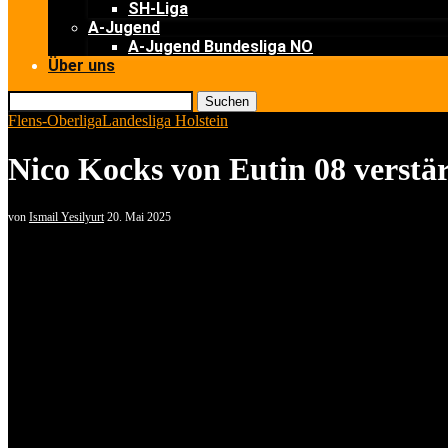
SH-Liga
A-Jugend
A-Jugend Bundesliga NO
Über uns
Suchen
Flens-Oberliga
Landesliga Holstein
Nico Kocks von Eutin 08 verstä
von
Ismail Yesilyurt
20. Mai 2025