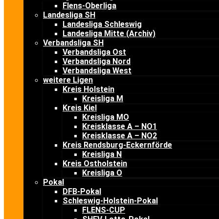
Flens-Oberliga
Landesliga SH
Landesliga Schleswig
Landesliga Mitte (Archiv)
Verbandsliga SH
Verbandsliga Ost
Verbandsliga Nord
Verbandsliga West
weitere Ligen
Kreis Holstein
Kreisliga M
Kreis Kiel
Kreisliga MO
Kreisklasse A – NO1
Kreisklasse A – NO2
Kreis Rendsburg-Eckernförde
Kreisliga N
Kreis Ostholstein
Kreisliga O
Pokal
DFB-Pokal
Schleswig-Holstein-Pokal
FLENS-CUP