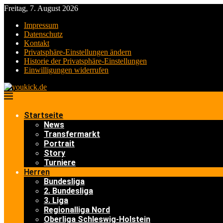
Freitag, 7. August 2026
Impressum
Datenschutz
Kontakt
Privatsphäre-Einstellungen ändern
Historie der Privatsphäre-Einstellungen
Einwilligungen widerrufen
Startseite
News
Transfermarkt
Portrait
Story
Turniere
Herren
Bundesliga
2. Bundesliga
3. Liga
Regionalliga Nord
Oberliga Schleswig-Holstein