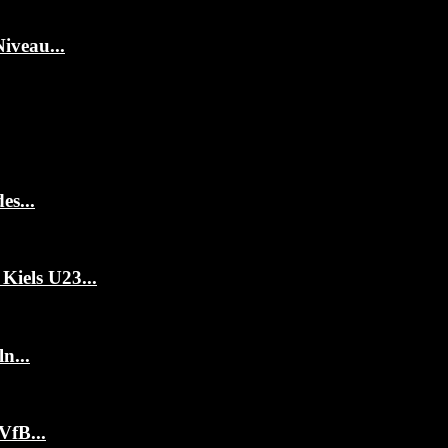
iveau...
es...
Kiels U23...
n...
VfB...