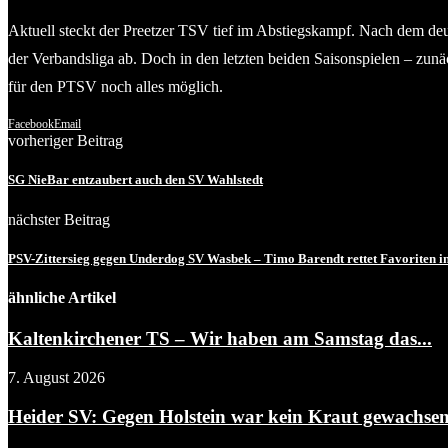
Aktuell steckt der Preetzer TSV tief im Abstiegskampf. Nach dem deu
der Verbandsliga ab. Doch in den letzten beiden Saisonspielen – zu
für den PTSV noch alles möglich.
Facebook
Email
vorheriger Beitrag
SG NieBar entzaubert auch den SV Wahlstedt
nächster Beitrag
PSV-Zittersieg gegen Underdog SV Wasbek – Timo Barendt rettet Favoriten i
ähnliche Artikel
Kaltenkirchener TS – Wir haben am Samstag das...
7. August 2026
Heider SV: Gegen Holstein war kein Kraut gewachse