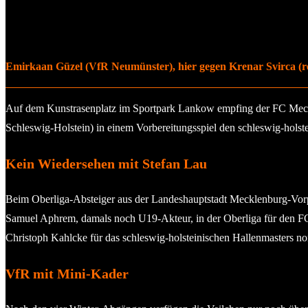
Emirkaan Güzel (VfR Neumünster), hier gegen Krenar Svirca (re., 
Auf dem Kunstrasenplatz im Sportpark Lankow empfing der FC Meckl
Schleswig-Holstein) in einem Vorbereitungsspiel den schleswig-hols
Kein Wiedersehen mit Stefan Lau
Beim Oberliga-Absteiger aus der Landeshauptstadt Mecklenburg-Vorpo
Samuel Aphrem, damals noch U19-Akteur, in der Oberliga für den FC 
Christoph Kahlcke für das schleswig-holsteinischen Hallenmasters nomi
VfR mit Mini-Kader