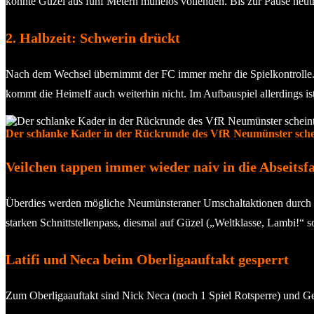
konnte Güzel aus fünf Metern mühelos vollenden. Bis zur Pause neutr
2. Halbzeit: Schwerin drückt
Nach dem Wechsel übernimmt der FC immer mehr die Spielkontrolle. D
kommt die Heimelf auch weiterhin nicht. Im Aufbauspiel allerdings is
Der schlanke Kader in der Rückrunde des VfR Neumünster scheint
Veilchen tappen immer wieder naiv in die Abseitsfa
Überdies werden mögliche Neumünsteraner Umschaltaktionen durch ung
starken Schnittstellenpass, diesmal auf Güzel („Weltklasse, Lambi!“ s
Latifi und Neca beim Oberligaauftakt gesperrt
Zum Oberligaauftakt sind Nick Neca (noch 1 Spiel Rotsperre) und Geart