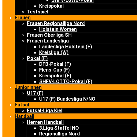
SHFV-Lotto-Pokal
Kreispokal
Testspiel
Frauen
Frauen Regionalliga Nord
Holstein Women
Frauen Oberliga SH
Frauen Landesliga
Landesliga Holstein (F)
Kreisliga (W)
Pokal (F)
DFB-Pokal (F)
Flens-Cup (F)
Kreispokal (F)
SHFV-LOTTO-Pokal (F)
Juniorinnen
U17 (F)
U17 (F) Bundesliga N/NO
Futsal
Futsal-Liga Kiel
Handball
Herren Handball
3.Liga Staffel NO
Regionalliga Nord