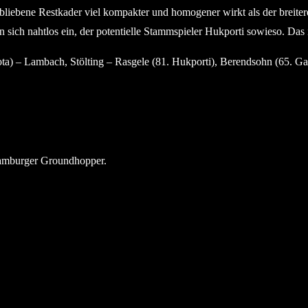
 verbliebene Restkader viel kompakter und homogener wirkt als der brei
n sich nahtlos ein, der potentielle Stammspieler Hukporti sowieso. Das is
a) – Lambach, Stölting – Rasgele (81. Hukporti), Berendsohn (65. Gash
Hamburger Groundhopper.