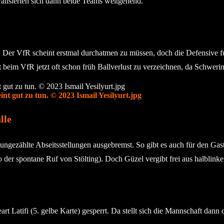
alisierten sich dann beide Teams weitgehend.
er VfR scheint erstmal durchatmen zu müssen, doch die Defensive funk
t beim VfR jetzt oft schon früh Ballverlust zu verzeichnen, da Schwer
 gut zu tun. © 2023 Ismail Yesilyurt.jpg
lle
ezählte Abseitsstellungen ausgebremst. So gibt es auch für den Gast 
o der spontane Ruf von Stölting). Doch Güzel vergibt frei aus halblinke
 Latifi (5. gelbe Karte) gesperrt. Da stellt sich die Mannschaft dann q