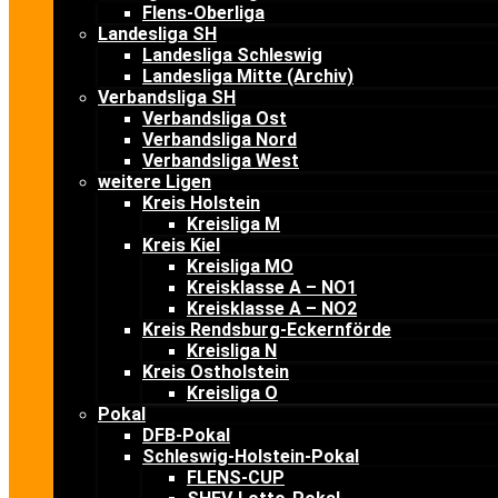
Flens-Oberliga
Landesliga SH
Landesliga Schleswig
Landesliga Mitte (Archiv)
Verbandsliga SH
Verbandsliga Ost
Verbandsliga Nord
Verbandsliga West
weitere Ligen
Kreis Holstein
Kreisliga M
Kreis Kiel
Kreisliga MO
Kreisklasse A – NO1
Kreisklasse A – NO2
Kreis Rendsburg-Eckernförde
Kreisliga N
Kreis Ostholstein
Kreisliga O
Pokal
DFB-Pokal
Schleswig-Holstein-Pokal
FLENS-CUP