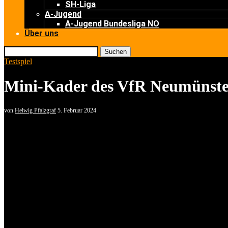
SH-Liga
A-Jugend
A-Jugend Bundesliga NO
Über uns
Suchen
Testspiel
Mini-Kader des VfR Neumünster
von
Helwig Pfalzgraf
5. Februar 2024