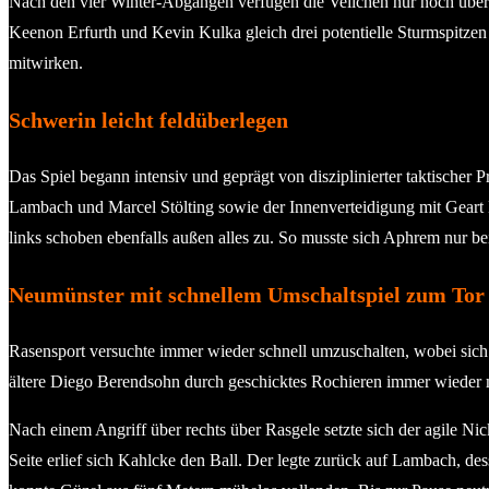
Nach den vier Winter-Abgängen verfügen die Veilchen nur noch über
Keenon Erfurth und Kevin Kulka gleich drei potentielle Sturmspitzen
mitwirken.
Schwerin leicht feldüberlegen
Das Spiel begann intensiv und geprägt von disziplinierter taktischer
Lambach und Marcel Stölting sowie der Innenverteidigung mit Gear
links schoben ebenfalls außen alles zu. So musste sich Aphrem nur b
Neumünster mit schnellem Umschaltspiel zum Tor 
Rasensport versuchte immer wieder schnell umzuschalten, wobei sich i
ältere Diego Berendsohn durch geschicktes Rochieren immer wieder
Nach einem Angriff über rechts über Rasgele setzte sich der agile N
Seite erlief sich Kahlcke den Ball. Der legte zurück auf Lambach, dess