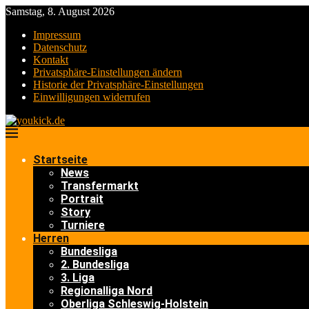
Samstag, 8. August 2026
Impressum
Datenschutz
Kontakt
Privatsphäre-Einstellungen ändern
Historie der Privatsphäre-Einstellungen
Einwilligungen widerrufen
Startseite
News
Transfermarkt
Portrait
Story
Turniere
Herren
Bundesliga
2. Bundesliga
3. Liga
Regionalliga Nord
Oberliga Schleswig-Holstein