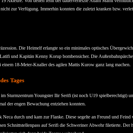
 19 Akteure. Von denen fehlt der dauerverletzte Adam Mami vermutlic
 nicht zur Verfügung. Immerhin konnten die zuletzt kranken bzw. verlet
 Präzession. Die Heimelf erlangte so ein minimales optisches Übergewic
t Latifi und Kapitän Kenny Korup bombensicher. Die Außenbahnpärch
ei einem 18-Meter-Knaller des agilen Mattis Kurow ganz lang machen.
des Tages
m Sturmzentrum Youngster Ilir Serifi (ist noch U19 spielberechtigt) un
 mal der engen Bewachung entziehen konnten.
ick Neca durch und kam zur Flanke. Diese segelte an Freund und Feind 
en Schnittstellenpass auf Serifi die Schweriner Abwehr filetierte. Der ha