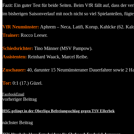
Fazit: Ein guter Test für beide Seiten. Beim VfR fällt auf, dass der
im bisherigen Saisonverlauf mit noch nicht so viel Spielanteilen, fügte
VfR Neumünster:
Aphrem – Neca, Latifi, Korup, Kahlcke (62. Kalot
Trainer:
Rocco Leeser.
Schiedsrichter:
Tino Männer (MSV Pampow).
Assistenten:
Reinhard Waack, Marcel Reibe.
Zuschauer:
40, darunter 15 Neumünsteraner Dauerfahrer sowie 2 
Tor:
0:1 (17.) Güzel.
Facebook
Email
vorheriger Beitrag
HSG gelingt in der Oberliga Befreiungsschlag gegen TSV Ellerbek
nächster Beitrag