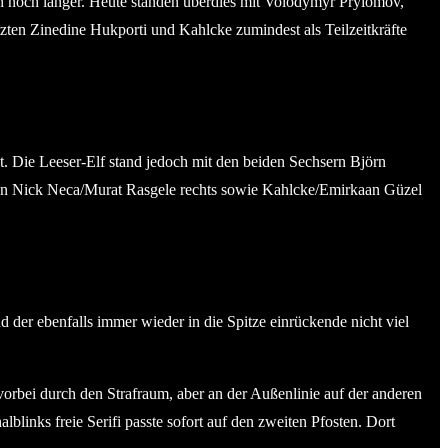
h noch länger. Heute standen überdies mit Volodymyr Pryiomov,
zten Zinedine Hukporti und Kahlcke zumindest als Teilzeitkräfte
ht. Die Leeser-Elf stand jedoch mit den beiden Sechsern Björn
en Nick Neca/Murat Rasgele rechts sowie Kahlcke/Emirkaan Güzel
d der ebenfalls immer wieder in die Spitze einrückende nicht viel
vorbei durch den Strafraum, aber an der Außenlinie auf der anderen
lblinks freie Serifi passte sofort auf den zweiten Pfosten. Dort