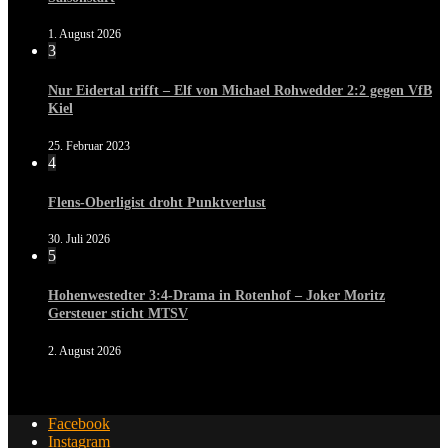
1. August 2026
3
Nur Eidertal trifft – Elf von Michael Rohwedder 2:2 gegen VfB
Kiel
25. Februar 2023
4
Flens-Oberligist droht Punktverlust
30. Juli 2026
5
Hohenwestedter 3:4-Drama in Rotenhof – Joker Moritz
Gersteuer sticht MTSV
2. August 2026
Facebook
Instagram