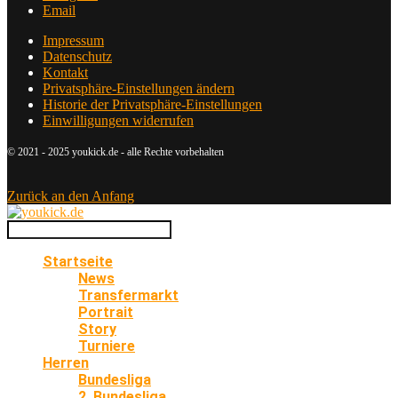
Email
Impressum
Datenschutz
Kontakt
Privatsphäre-Einstellungen ändern
Historie der Privatsphäre-Einstellungen
Einwilligungen widerrufen
© 2021 - 2025 youkick.de - alle Rechte vorbehalten
Zurück an den Anfang
Startseite
News
Transfermarkt
Portrait
Story
Turniere
Herren
Bundesliga
2. Bundesliga