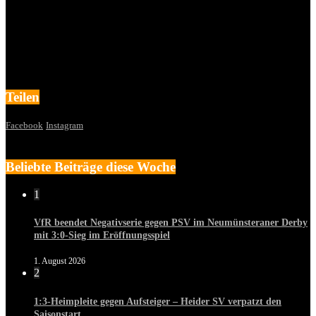
Teilen
Facebook
Instagram
Beliebte Beiträge diese Woche
1
VfR beendet Negativserie gegen PSV im Neumünsteraner Derby
mit 3:0-Sieg im Eröffnungsspiel
1. August 2026
2
1:3-Heimpleite gegen Aufsteiger – Heider SV verpatzt den
Saisonstart