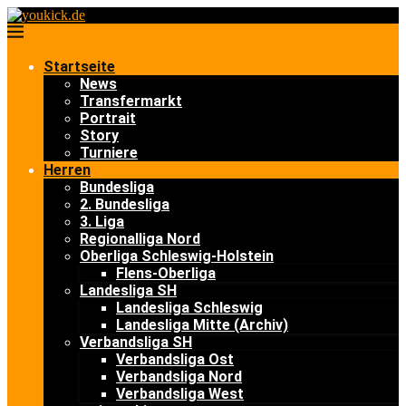
Startseite
News
Transfermarkt
Portrait
Story
Turniere
Herren
Bundesliga
2. Bundesliga
3. Liga
Regionalliga Nord
Oberliga Schleswig-Holstein
Flens-Oberliga
Landesliga SH
Landesliga Schleswig
Landesliga Mitte (Archiv)
Verbandsliga SH
Verbandsliga Ost
Verbandsliga Nord
Verbandsliga West