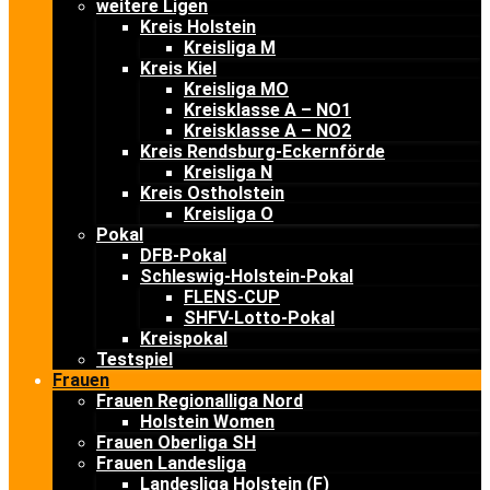
weitere Ligen
Kreis Holstein
Kreisliga M
Kreis Kiel
Kreisliga MO
Kreisklasse A – NO1
Kreisklasse A – NO2
Kreis Rendsburg-Eckernförde
Kreisliga N
Kreis Ostholstein
Kreisliga O
Pokal
DFB-Pokal
Schleswig-Holstein-Pokal
FLENS-CUP
SHFV-Lotto-Pokal
Kreispokal
Testspiel
Frauen
Frauen Regionalliga Nord
Holstein Women
Frauen Oberliga SH
Frauen Landesliga
Landesliga Holstein (F)