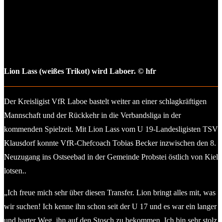
Lion Lass (weißes Trikot) wird Laboer. © hfr
Der Kreisligist VfR Laboe bastelt weiter an einer schlagkräftigen
Mannschaft und der Rückkehr in die Verbandsliga in der
kommenden Spielzeit. Mit Lion Lass vom U 19-Landesligisten TSV
Klausdorf konnte VfR-Chefcoach Tobias Becker inzwischen den 8.
Neuzugang ins Ostseebad in der Gemeinde Probstei östlich von Kiel
lotsen..
„Ich freue mich sehr über diesen Transfer. Lion bringt alles mit, was
wir suchen! Ich kenne ihn schon seit der U 17 und es war ein langer
und harter Weg, ihn auf den Stosch zu bekommen. Ich bin sehr stolz