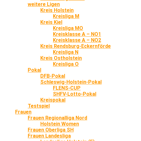
weitere Ligen
Kreis Holstein
Kreisliga M
Kreis Kiel
Kreisliga MO
Kreisklasse A – NO1
Kreisklasse A – NO2
Kreis Rendsburg-Eckernförde
Kreisliga N
Kreis Ostholstein
Kreisliga O
Pokal
DFB-Pokal
Schleswig-Holstein-Pokal
FLENS-CUP
SHFV-Lotto-Pokal
Kreispokal
Testspiel
Frauen
Frauen Regionalliga Nord
Holstein Women
Frauen Oberliga SH
Frauen Landesliga