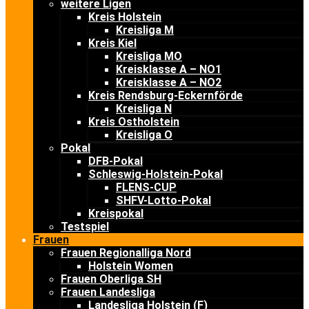
weitere Ligen
Kreis Holstein
Kreisliga M
Kreis Kiel
Kreisliga MO
Kreisklasse A – NO1
Kreisklasse A – NO2
Kreis Rendsburg-Eckernförde
Kreisliga N
Kreis Ostholstein
Kreisliga O
Pokal
DFB-Pokal
Schleswig-Holstein-Pokal
FLENS-CUP
SHFV-Lotto-Pokal
Kreispokal
Testspiel
Frauen
Frauen Regionalliga Nord
Holstein Women
Frauen Oberliga SH
Frauen Landesliga
Landesliga Holstein (F)