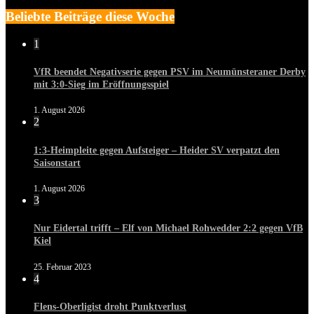
Beliebte Beiträge diese Woche
1
VfR beendet Negativserie gegen PSV im Neumünsteraner Derby
mit 3:0-Sieg im Eröffnungsspiel
1. August 2026
2
1:3-Heimpleite gegen Aufsteiger – Heider SV verpatzt den
Saisonstart
1. August 2026
3
Nur Eidertal trifft – Elf von Michael Rohwedder 2:2 gegen VfB
Kiel
25. Februar 2023
4
Flens-Oberligist droht Punktverlust