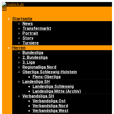
Startseite
News
Transfermarkt
Portrait
Story
Turniere
Herren
Bundesliga
2. Bundesliga
3. Liga
Regionalliga Nord
Oberliga Schleswig-Holstein
Flens-Oberliga
Landesliga SH
Landesliga Schleswig
Landesliga Mitte (Archiv)
Verbandsliga SH
Verbandsliga Ost
Verbandsliga Nord
Verbandsliga West