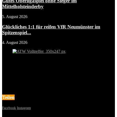
Gutes Oberligaspiel ohne Sieger im
Mittelholsteinderby
5. August 2026
Glückliches 1:1 für reifen VfR Neumünster im
Spitzenspiel...
4. August 2026
Teilen
Facebook
Instagram