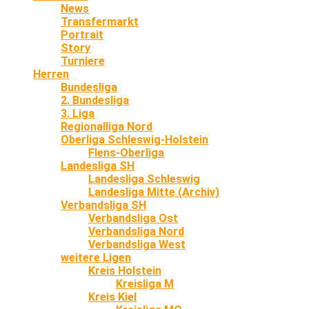
News
Transfermarkt
Portrait
Story
Turniere
Herren
Bundesliga
2. Bundesliga
3. Liga
Regionalliga Nord
Oberliga Schleswig-Holstein
Flens-Oberliga
Landesliga SH
Landesliga Schleswig
Landesliga Mitte (Archiv)
Verbandsliga SH
Verbandsliga Ost
Verbandsliga Nord
Verbandsliga West
weitere Ligen
Kreis Holstein
Kreisliga M
Kreis Kiel