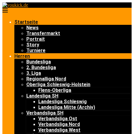
Startseite
News
Transfermarkt
Portrait
Story
Turniere
Herren
Bundesliga
2. Bundesliga
3. Liga
Regionalliga Nord
Oberliga Schleswig-Holstein
Flens-Oberliga
Landesliga SH
Landesliga Schleswig
Landesliga Mitte (Archiv)
Verbandsliga SH
Verbandsliga Ost
Verbandsliga Nord
Verbandsliga West