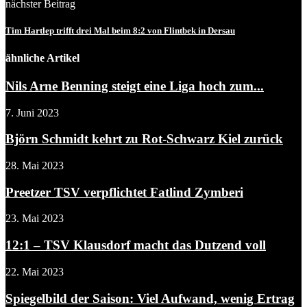
nächster Beitrag
Tim Hartlep trifft drei Mal beim 8:2 von Flintbek in Dersau
ähnliche Artikel
Nils Arne Benning steigt eine Liga hoch zum...
7. Juni 2023
Björn Schmidt kehrt zu Rot-Schwarz Kiel zurück
28. Mai 2023
Preetzer TSV verpflichtet Fatlind Zymberi
23. Mai 2023
12:1 – TSV Klausdorf macht das Dutzend voll
22. Mai 2023
Spiegelbild der Saison: Viel Aufwand, wenig Ertrag