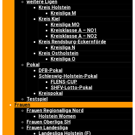
weitere Ligen
Kreis Holstein
Kreisliga M
Kreis Kiel
Kreisliga MO
Kreisklasse A – NO1
Kreisklasse A – NO2
Kreis Rendsburg-Eckernförde
Kreisliga N
Kreis Ostholstein
Kreisliga O
Pokal
DFB-Pokal
Schleswig-Holstein-Pokal
FLENS-CUP
SHFV-Lotto-Pokal
Kreispokal
Testspiel
Frauen
Frauen Regionalliga Nord
Holstein Women
Frauen Oberliga SH
Frauen Landesliga
Landesliga Holstein (F)