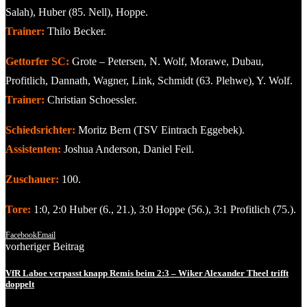
Salah), Huber (85. Nell), Hoppe.
Trainer:
Thilo Becker.
Gettorfer SC:
Grote – Petersen, N. Wolf, Morawe, Dubau,
Profitlich, Dannath, Wagner, Link, Schmidt (63. Plehwe), Y. Wolf.
Trainer:
Christian Schoessler.
Schiedsrichter:
Moritz Bern (TSV Eintrach Eggebek).
Assistenten:
Joshua Anderson, Daniel Feil.
Zuschauer:
100.
Tore:
1:0, 2:0 Huber (6., 21.), 3:0 Hoppe (56.), 3:1 Profitlich (75.).
Facebook
Email
vorheriger Beitrag
VfR Laboe verpasst knapp Remis beim 2:3 – Wiker Alexander Theel trifft
doppelt