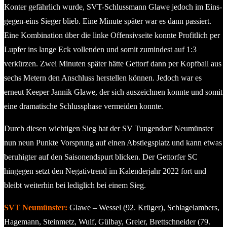
Konter gefährlich wurde, SVT-Schlussmann Glawe jedoch im Eins-
gegen-eins Sieger blieb. Eine Minute später war es dann passiert.
Eine Kombination über die linke Offensivseite konnte Profitlich per
Lupfer ins lange Eck vollenden und somit zumindest auf 1:3
verkürzen. Zwei Minuten später hätte Gettorf dann per Kopfball aus
sechs Metern den Anschluss herstellen können. Jedoch war es
erneut Keeper Jannik Glawe, der sich auszeichnen konnte und somit
eine dramatische Schlussphase vermeiden konnte.
Durch diesen wichtigen Sieg hat der SV Tungendorf Neumünster
nun neun Punkte Vorsprung auf einen Abstiegsplatz und kann etwas
beruhigter auf den Saisonendspurt blicken. Der Gettorfer SC
hingegen setzt den Negativtrend im Kalenderjahr 2022 fort und
bleibt weiterhin bei lediglich bei einem Sieg.
SVT Neumünster:
Glawe – Wessel (92. Krüger), Schlagelambers,
Hagemann, Steinmetz, Wulf, Gülbay, Greier, Brettschneider (79.