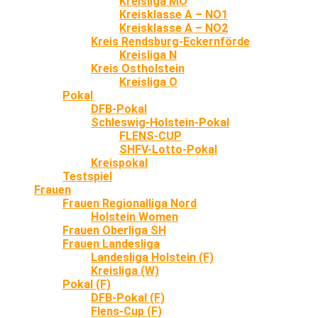
Kreisliga MO
Kreisklasse A – NO1
Kreisklasse A – NO2
Kreis Rendsburg-Eckernförde
Kreisliga N
Kreis Ostholstein
Kreisliga O
Pokal
DFB-Pokal
Schleswig-Holstein-Pokal
FLENS-CUP
SHFV-Lotto-Pokal
Kreispokal
Testspiel
Frauen
Frauen Regionalliga Nord
Holstein Women
Frauen Oberliga SH
Frauen Landesliga
Landesliga Holstein (F)
Kreisliga (W)
Pokal (F)
DFB-Pokal (F)
Flens-Cup (F)