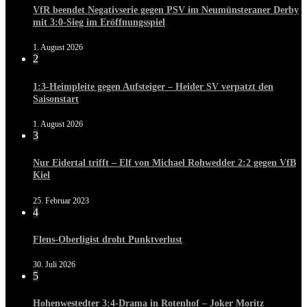
VfR beendet Negativserie gegen PSV im Neumünsteraner Derby
mit 3:0-Sieg im Eröffnungsspiel
1. August 2026
2
1:3-Heimpleite gegen Aufsteiger – Heider SV verpatzt den
Saisonstart
1. August 2026
3
Nur Eidertal trifft – Elf von Michael Rohwedder 2:2 gegen VfB
Kiel
25. Februar 2023
4
Flens-Oberligist droht Punktverlust
30. Juli 2026
5
Hohenwestedter 3:4-Drama in Rotenhof – Joker Moritz