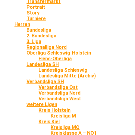
Transfermarkt
Portrait
Story
Turniere
Herren
Bundesliga
2. Bundesliga
3. Liga
Regionalliga Nord
Oberliga Schleswig-Holstein
Flens-Oberliga
Landesliga SH
Landesliga Schleswig
Landesliga Mitte (Archiv)
Verbandsliga SH
Verbandsliga Ost
Verbandsliga Nord
Verbandsliga West
weitere Ligen
Kreis Holstein
Kreisliga M
Kreis Kiel
Kreisliga MO
Kreisklasse A – NO1