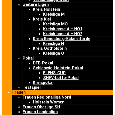
weitere Ligen
Kreis Holstein
Kreisliga M
Kreis Kiel
Kreisliga MO
Kreisklasse A – NO1
Kreisklasse A – NO2
Kreis Rendsburg-Eckernförde
Kreisliga N
Kreis Ostholstein
Kreisliga O
Pokal
DFB-Pokal
Schleswig-Holstein-Pokal
FLENS-CUP
SHFV-Lotto-Pokal
Kreispokal
Testspiel
Frauen
Frauen Regionalliga Nord
Holstein Women
Frauen Oberliga SH
Frauen Landesliga