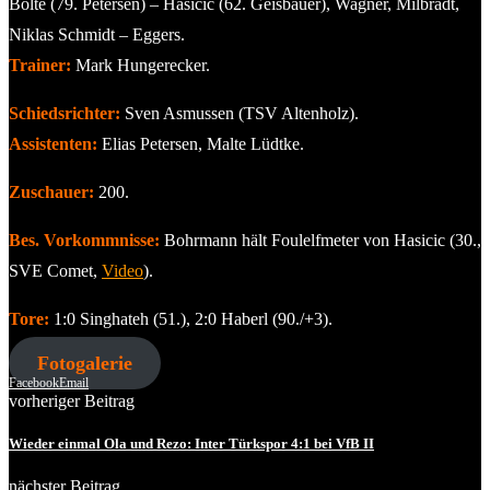
Bolte (79. Petersen) – Hasicic (62. Geisbauer), Wagner, Milbradt,
Niklas Schmidt – Eggers.
Trainer:
Mark Hungerecker.
Schiedsrichter:
Sven Asmussen (TSV Altenholz).
Assistenten:
Elias Petersen, Malte Lüdtke.
Zuschauer:
200.
Bes. Vorkommnisse:
Bohrmann hält Foulelfmeter von Hasicic (30.,
SVE Comet,
Video
).
Tore:
1:0 Singhateh (51.), 2:0 Haberl (90./+3).
Fotogalerie
Facebook
Email
vorheriger Beitrag
Wieder einmal Ola und Rezo: Inter Türkspor 4:1 bei VfB II
nächster Beitrag