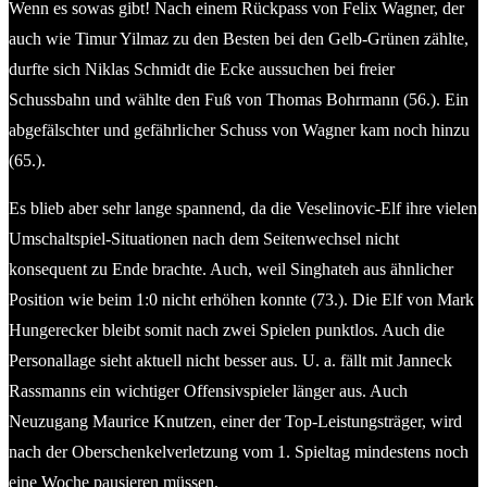
Wenn es sowas gibt! Nach einem Rückpass von Felix Wagner, der
auch wie Timur Yilmaz zu den Besten bei den Gelb-Grünen zählte,
durfte sich Niklas Schmidt die Ecke aussuchen bei freier
Schussbahn und wählte den Fuß von Thomas Bohrmann (56.). Ein
abgefälschter und gefährlicher Schuss von Wagner kam noch hinzu
(65.).
Es blieb aber sehr lange spannend, da die Veselinovic-Elf ihre vielen
Umschaltspiel-Situationen nach dem Seitenwechsel nicht
konsequent zu Ende brachte. Auch, weil Singhateh aus ähnlicher
Position wie beim 1:0 nicht erhöhen konnte (73.). Die Elf von Mark
Hungerecker bleibt somit nach zwei Spielen punktlos. Auch die
Personallage sieht aktuell nicht besser aus. U. a. fällt mit Janneck
Rassmanns ein wichtiger Offensivspieler länger aus. Auch
Neuzugang Maurice Knutzen, einer der Top-Leistungsträger, wird
nach der Oberschenkelverletzung vom 1. Spieltag mindestens noch
eine Woche pausieren müssen.