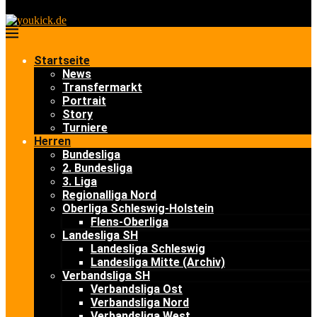
Startseite
News
Transfermarkt
Portrait
Story
Turniere
Herren
Bundesliga
2. Bundesliga
3. Liga
Regionalliga Nord
Oberliga Schleswig-Holstein
Flens-Oberliga
Landesliga SH
Landesliga Schleswig
Landesliga Mitte (Archiv)
Verbandsliga SH
Verbandsliga Ost
Verbandsliga Nord
Verbandsliga West