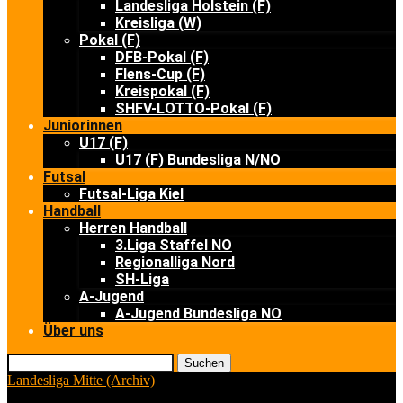
Landesliga Holstein (F)
Kreisliga (W)
Pokal (F)
DFB-Pokal (F)
Flens-Cup (F)
Kreispokal (F)
SHFV-LOTTO-Pokal (F)
Juniorinnen
U17 (F)
U17 (F) Bundesliga N/NO
Futsal
Futsal-Liga Kiel
Handball
Herren Handball
3.Liga Staffel NO
Regionalliga Nord
SH-Liga
A-Jugend
A-Jugend Bundesliga NO
Über uns
Suchen
Landesliga Mitte (Archiv)