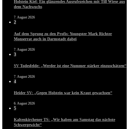
Holstein Kiel: Ein glänzendes Ausrufezeichen mit Till Wiese aus
dem Nachwuchs
7. August 2026
2
Auf dem Sprung zu den Profis: Youngster Mark Richter
Monserrat auch in Darmstadt dabei
7. August 2026
3
SV Todesfelde: „Werder ist eine Nummer stärker einzuschätzen“
7. August 2026
4
Heider SV: „Gegen Holstein war kein Kraut gewachsen“
6. August 2026
5
Kaltenkirchener TS: „Wir haben am Samstag das nächste
Schwergewicht“