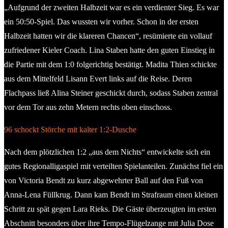
„Aufgrund der zweiten Halbzeit war es ein verdienter Sieg. Es war
ein 50:50-Spiel. Das wussten wir vorher. Schon in der ersten
Halbzeit hatten wir die klareren Chancen“, resümierte ein vollauf
zufriedener Kieler Coach. Lina Staben hatte den guten Einstieg in
die Partie mit dem 1:0 folgerichtig bestätigt. Madita Thien schickte
aus dem Mittelfeld Lisann Evert links auf die Reise. Deren
Flachpass ließ Alina Steiner geschickt durch, sodass Staben zentral
vor dem Tor aus zehn Metern rechts oben einschoss.
96 schockt Störche mit kalter 1:2-Dusche
Nach dem plötzlichen 1:2 „aus dem Nichts“ entwickelte sich ein
gutes Regionalligaspiel mit verteilten Spielanteilen. Zunächst fiel ein
von Victoria Bendt zu kurz abgewehrter Ball auf den Fuß von
Anna-Lena Füllkrug. Dann kam Bendt im Strafraum einen kleinen
Schritt zu spät gegen Lara Rieks. Die Gäste überzeugten im ersten
Abschnitt besonders über ihre Tempo-Flügelzange mit Julia Dose