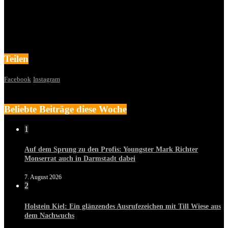
Teilen
Facebook
Instagram
Beliebte Beiträge diese Woche
1
Auf dem Sprung zu den Profis: Youngster Mark Richter
Monserrat auch in Darmstadt dabei
7. August 2026
2
Holstein Kiel: Ein glänzendes Ausrufezeichen mit Till Wiese aus
dem Nachwuchs