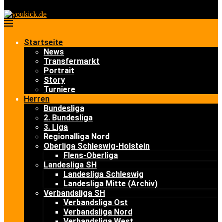
Startseite
News
Transfermarkt
Portrait
Story
Turniere
Herren
Bundesliga
2. Bundesliga
3. Liga
Regionalliga Nord
Oberliga Schleswig-Holstein
Flens-Oberliga
Landesliga SH
Landesliga Schleswig
Landesliga Mitte (Archiv)
Verbandsliga SH
Verbandsliga Ost
Verbandsliga Nord
Verbandsliga West