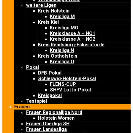
weitere Ligen
Kreis Holstein
Kreisliga M
Kreis Kiel
Kreisliga MO
Kreisklasse A – NO1
Kreisklasse A – NO2
Kreis Rendsburg-Eckernförde
Kreisliga N
Kreis Ostholstein
Kreisliga O
Pokal
DFB-Pokal
Schleswig-Holstein-Pokal
FLENS-CUP
SHFV-Lotto-Pokal
Kreispokal
Testspiel
Frauen
Frauen Regionalliga Nord
Holstein Women
Frauen Oberliga SH
Frauen Landesliga