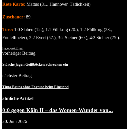
Rote Karte:
Mattus (81., Hannover, Tätlichkeit).
Zuschauer:
89.
Tore:
1:0 Staben (12.), 1:1 Füllkrug (20.), 1:2 Füllkrug (23.,
Foulelfmeter), 2:2 Evert (57.), 3:2 Steiner (60.), 4:2 Steiner (75.).
Facebook
Email
vorheriger Beitrag
Störche jagen Geißböcken Schrecken ein
nächster Beitrag
Timo Bruns ohne Fortune beim Einstand
ähnliche Artikel
0:0 gegen Köln II – das Women-Wunder von...
20. Juni 2026