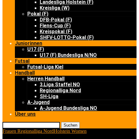
Landesliga Holstein (F)
Kreisliga (W)
Pokal (F)
DFB-Pokal (F)
Flens-Cup (F)
Kreispokal (F)
SHFV-LOTTO-Pokal (F)
Juniorinnen
U17 (F)
U17 (F) Bundesliga N/NO
Futsal
Futsal-Liga Kiel
Handball
Herren Handball
3.Liga Staffel NO
Regionalliga Nord
SH-Liga
A-Jugend
A-Jugend Bundesliga NO
Über uns
Suchen
Frauen Regionalliga Nord
Holstein Women