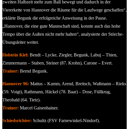
zweiten Halbzeit mehr zum Ball bewegt und dadurch in der
Viererkette von Hannover die Räume für die Laufwege geschaffen“,
erklärte Begunk die erfolgreiche Anweisung in der Pause.
„Hannover, die eine gute Mannschaft sind, konnte auch das hohe
Tempo über die Außen nicht mehr halten“, analysierte der Störche-
Übungsleiter weiter.
Holstein Kiel:
Bendt – Lycke, Ziegler, Begunk, Labuj – Thien,
Zimmermann – Staben, Steiner (87. Krohn), Carone – Evert.
Trainer:
Bernd Begunk.
Hannover 96:
Mattus – Kamm, Arend, Breitsch, Waßmann – Rieks
(59. Voigt), Rathmann, Häckel (78. Baar) – Dose, Füllkrug,
Theobald (64. Tietz).
Trainer:
Marcel Gaisenhainer.
Schiedsrichter:
Schultz (FSV Farnewinkel-Nindorf).