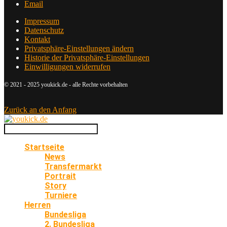
Email
Impressum
Datenschutz
Kontakt
Privatsphäre-Einstellungen ändern
Historie der Privatsphäre-Einstellungen
Einwilligungen widerrufen
© 2021 - 2025 youkick.de - alle Rechte vorbehalten
Zurück an den Anfang
Startseite
News
Transfermarkt
Portrait
Story
Turniere
Herren
Bundesliga
2. Bundesliga