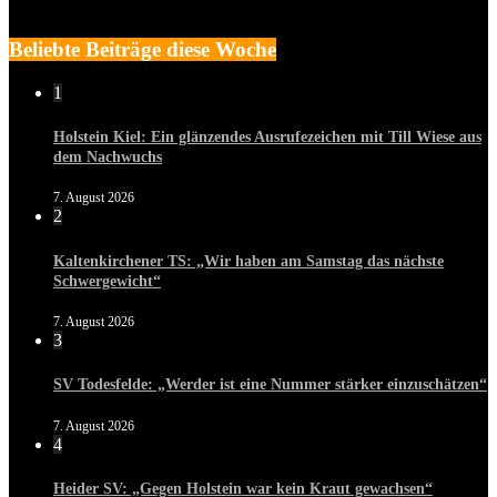
Beliebte Beiträge diese Woche
1
Holstein Kiel: Ein glänzendes Ausrufezeichen mit Till Wiese aus
dem Nachwuchs
7. August 2026
2
Kaltenkirchener TS: „Wir haben am Samstag das nächste
Schwergewicht“
7. August 2026
3
SV Todesfelde: „Werder ist eine Nummer stärker einzuschätzen“
7. August 2026
4
Heider SV: „Gegen Holstein war kein Kraut gewachsen“