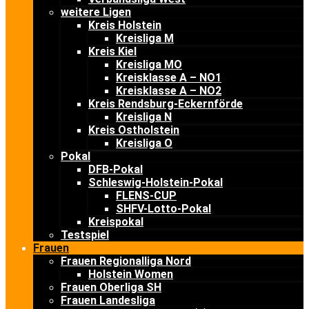
weitere Ligen
Kreis Holstein
Kreisliga M
Kreis Kiel
Kreisliga MO
Kreisklasse A – NO1
Kreisklasse A – NO2
Kreis Rendsburg-Eckernförde
Kreisliga N
Kreis Ostholstein
Kreisliga O
Pokal
DFB-Pokal
Schleswig-Holstein-Pokal
FLENS-CUP
SHFV-Lotto-Pokal
Kreispokal
Testspiel
Frauen
Frauen Regionalliga Nord
Holstein Women
Frauen Oberliga SH
Frauen Landesliga