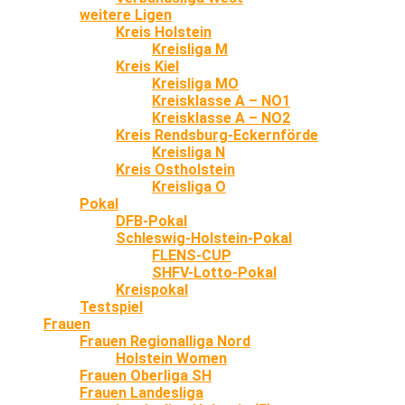
weitere Ligen
Kreis Holstein
Kreisliga M
Kreis Kiel
Kreisliga MO
Kreisklasse A – NO1
Kreisklasse A – NO2
Kreis Rendsburg-Eckernförde
Kreisliga N
Kreis Ostholstein
Kreisliga O
Pokal
DFB-Pokal
Schleswig-Holstein-Pokal
FLENS-CUP
SHFV-Lotto-Pokal
Kreispokal
Testspiel
Frauen
Frauen Regionalliga Nord
Holstein Women
Frauen Oberliga SH
Frauen Landesliga