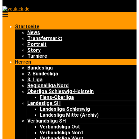
Startseite
News
Transfermarkt
Portrait
Story
Turniere
Herren
Bundesliga
2. Bundesliga
3. Liga
Regionalliga Nord
Oberliga Schleswig-Holstein
Flens-Oberliga
Landesliga SH
Landesliga Schleswig
Landesliga Mitte (Archiv)
Verbandsliga SH
Verbandsliga Ost
Verbandsliga Nord
Verbandsliga West