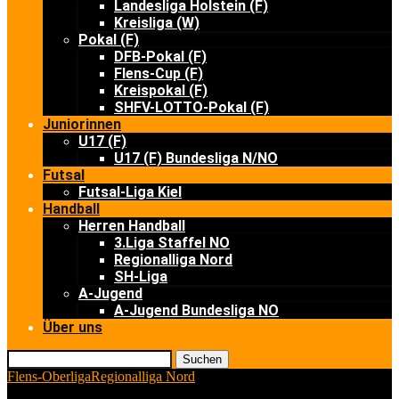
Landesliga Holstein (F)
Kreisliga (W)
Pokal (F)
DFB-Pokal (F)
Flens-Cup (F)
Kreispokal (F)
SHFV-LOTTO-Pokal (F)
Juniorinnen
U17 (F)
U17 (F) Bundesliga N/NO
Futsal
Futsal-Liga Kiel
Handball
Herren Handball
3.Liga Staffel NO
Regionalliga Nord
SH-Liga
A-Jugend
A-Jugend Bundesliga NO
Über uns
Suchen
Flens-Oberliga
Regionalliga Nord