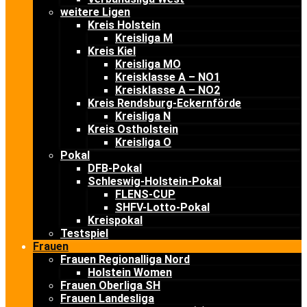
weitere Ligen
Kreis Holstein
Kreisliga M
Kreis Kiel
Kreisliga MO
Kreisklasse A – NO1
Kreisklasse A – NO2
Kreis Rendsburg-Eckernförde
Kreisliga N
Kreis Ostholstein
Kreisliga O
Pokal
DFB-Pokal
Schleswig-Holstein-Pokal
FLENS-CUP
SHFV-Lotto-Pokal
Kreispokal
Testspiel
Frauen
Frauen Regionalliga Nord
Holstein Women
Frauen Oberliga SH
Frauen Landesliga