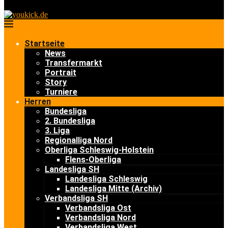
Startseite
News
Transfermarkt
Portrait
Story
Turniere
Herren
Bundesliga
2. Bundesliga
3. Liga
Regionalliga Nord
Oberliga Schleswig-Holstein
Flens-Oberliga
Landesliga SH
Landesliga Schleswig
Landesliga Mitte (Archiv)
Verbandsliga SH
Verbandsliga Ost
Verbandsliga Nord
Verbandsliga West