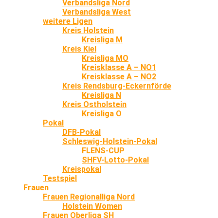
Verbandsliga Nord
Verbandsliga West
weitere Ligen
Kreis Holstein
Kreisliga M
Kreis Kiel
Kreisliga MO
Kreisklasse A – NO1
Kreisklasse A – NO2
Kreis Rendsburg-Eckernförde
Kreisliga N
Kreis Ostholstein
Kreisliga O
Pokal
DFB-Pokal
Schleswig-Holstein-Pokal
FLENS-CUP
SHFV-Lotto-Pokal
Kreispokal
Testspiel
Frauen
Frauen Regionalliga Nord
Holstein Women
Frauen Oberliga SH