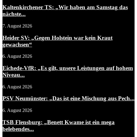
Kaltenkirchener TS: „Wir haben am Samstag das
nächste...
7. August 2026
Heider SV: „Gegen Holstein war kein Kraut
gewachsen“
6. August 2026
Eichede-VfR: „Es gilt, unsere Leistungen auf hohem
Niveau...
6. August 2026
PSV Neumünster: „Das ist eine Mischung aus Pech...
6. August 2026
TSB Flensburg: „Benett Kwame ist ein mega
belebendes...