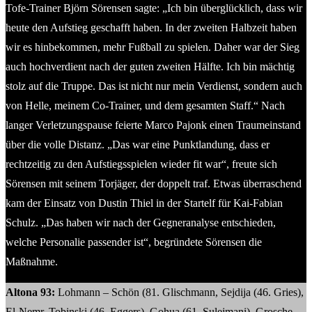
Tofe-Trainer Björn Sörensen sagte: „Ich bin überglücklich, dass wir
heute den Aufstieg geschafft haben. In der zweiten Halbzeit haben
wir es hinbekommen, mehr Fußball zu spielen. Daher war der Sieg
auch hochverdient nach der guten zweiten Hälfte. Ich bin mächtig
stolz auf die Truppe. Das ist nicht nur mein Verdienst, sondern auch
von Helle, meinem Co-Trainer, und dem gesamten Staff.“ Nach
langer Verletzungspause feierte Marco Pajonk einen Traumeinstand
über die volle Distanz. „Das war eine Punktlandung, dass er
rechtzeitig zu den Aufstiegsspielen wieder fit war“, freute sich
Sörensen mit seinem Torjäger, der doppelt traf. Etwas überraschend
kam der Einsatz von Dustin Thiel in der Startelf für Kai-Fabian
Schulz. „Das haben wir nach der Gegneranalyse entschieden,
welche Personalie passender ist“, begründete Sörensen die
Maßnahme.
Altona 93:
Lohmann – Schön (81. Glischmann, Sejdija (46. Gries),
El-Nemr, Tobinski (46. Eggers), Gohua (61. Sulejmani), Grosche,