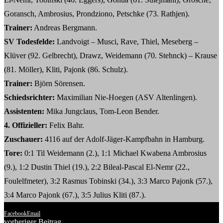
Goransch, Ambrosius, Prondziono, Petschke (73. Rathjen).
Trainer:
Andreas Bergmann.
SV Todesfelde:
Landvoigt – Musci, Rave, Thiel, Meseberg –
Klüver (92. Gelbrecht), Drawz, Weidemann (70. Stehnck) – Krause
(81. Möller), Kliti, Pajonk (86. Schulz).
Trainer:
Björn Sörensen.
Schiedsrichter:
Maximilian Nie-Hoegen (ASV Altenlingen).
Assistenten:
Mika Jungclaus, Tom-Leon Bender.
4. Offizieller:
Felix Bahr.
Zuschauer:
4116 auf der Adolf-Jäger-Kampfbahn in Hamburg.
Tore:
0:1 Til Weidemann (2.), 1:1 Michael Kwabena Ambrosius
(9.), 1:2 Dustin Thiel (19.), 2:2 Bileal-Pascal El-Nemr (22.,
Foulelfmeter), 3:2 Rasmus Tobinski (34.), 3:3 Marco Pajonk (57.),
3:4 Marco Pajonk (67.), 3:5 Julius Kliti (87.).
Facebook
Email
vorheriger Beitrag