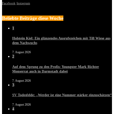
Facebook
Instagram
Beliebte Beiträge diese Woche
1
Holstein Kiel: Ein glänzendes Ausrufezeichen mit Till Wiese aus
dem Nachwuchs
7. August 2026
2
Auf dem Sprung zu den Profis: Youngster Mark Richter
Monserrat auch in Darmstadt dabei
7. August 2026
3
SV Todesfelde: „Werder ist eine Nummer stärker einzuschätzen“
7. August 2026
4