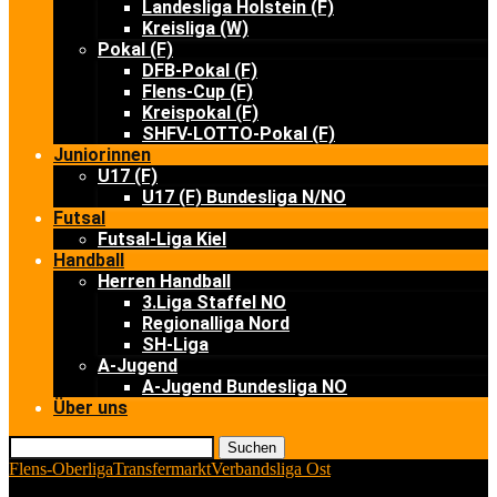
Landesliga Holstein (F)
Kreisliga (W)
Pokal (F)
DFB-Pokal (F)
Flens-Cup (F)
Kreispokal (F)
SHFV-LOTTO-Pokal (F)
Juniorinnen
U17 (F)
U17 (F) Bundesliga N/NO
Futsal
Futsal-Liga Kiel
Handball
Herren Handball
3.Liga Staffel NO
Regionalliga Nord
SH-Liga
A-Jugend
A-Jugend Bundesliga NO
Über uns
Suchen
Flens-Oberliga
Transfermarkt
Verbandsliga Ost