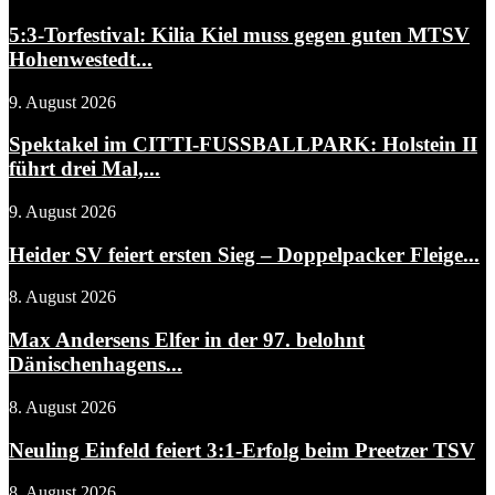
5:3-Torfestival: Kilia Kiel muss gegen guten MTSV
Hohenwestedt...
9. August 2026
Spektakel im CITTI-FUSSBALLPARK: Holstein II
führt drei Mal,...
9. August 2026
Heider SV feiert ersten Sieg – Doppelpacker Fleige...
8. August 2026
Max Andersens Elfer in der 97. belohnt
Dänischenhagens...
8. August 2026
Neuling Einfeld feiert 3:1-Erfolg beim Preetzer TSV
8. August 2026