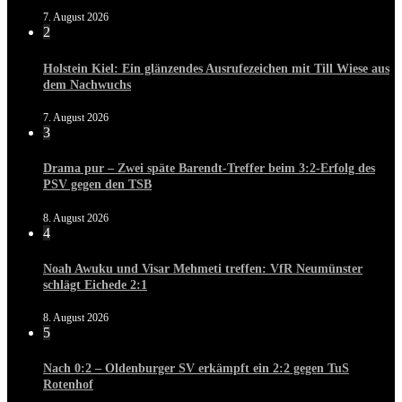
7. August 2026
2
Holstein Kiel: Ein glänzendes Ausrufezeichen mit Till Wiese aus
dem Nachwuchs
7. August 2026
3
Drama pur – Zwei späte Barendt-Treffer beim 3:2-Erfolg des
PSV gegen den TSB
8. August 2026
4
Noah Awuku und Visar Mehmeti treffen: VfR Neumünster
schlägt Eichede 2:1
8. August 2026
5
Nach 0:2 – Oldenburger SV erkämpft ein 2:2 gegen TuS
Rotenhof