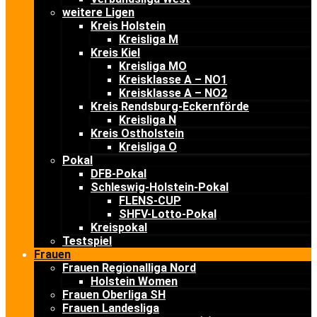
weitere Ligen
Kreis Holstein
Kreisliga M
Kreis Kiel
Kreisliga MO
Kreisklasse A – NO1
Kreisklasse A – NO2
Kreis Rendsburg-Eckernförde
Kreisliga N
Kreis Ostholstein
Kreisliga O
Pokal
DFB-Pokal
Schleswig-Holstein-Pokal
FLENS-CUP
SHFV-Lotto-Pokal
Kreispokal
Testspiel
Frauen
Frauen Regionalliga Nord
Holstein Women
Frauen Oberliga SH
Frauen Landesliga