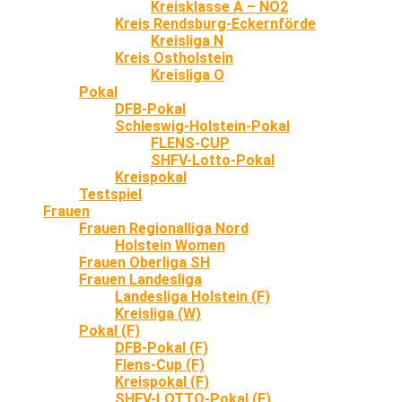
Kreisklasse A – NO2
Kreis Rendsburg-Eckernförde
Kreisliga N
Kreis Ostholstein
Kreisliga O
Pokal
DFB-Pokal
Schleswig-Holstein-Pokal
FLENS-CUP
SHFV-Lotto-Pokal
Kreispokal
Testspiel
Frauen
Frauen Regionalliga Nord
Holstein Women
Frauen Oberliga SH
Frauen Landesliga
Landesliga Holstein (F)
Kreisliga (W)
Pokal (F)
DFB-Pokal (F)
Flens-Cup (F)
Kreispokal (F)
SHFV-LOTTO-Pokal (F)