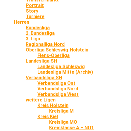
Portrait
Story
Turniere
Herren
Bundesliga
2. Bundesliga
3. Liga
Regionalliga Nord
Oberliga Schleswig-Holstein
Flens-Oberliga
Landesliga SH
Landesliga Schleswig
Landesliga Mitte (Archiv)
Verbandsliga SH
Verbandsliga Ost
Verbandsliga Nord
Verbandsliga West
weitere Ligen
Kreis Holstein
Kreisliga M
Kreis Kiel
Kreisliga MO
Kreisklasse A – NO1