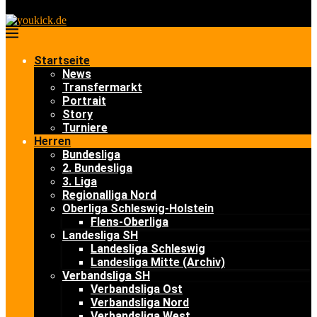
Startseite
News
Transfermarkt
Portrait
Story
Turniere
Herren
Bundesliga
2. Bundesliga
3. Liga
Regionalliga Nord
Oberliga Schleswig-Holstein
Flens-Oberliga
Landesliga SH
Landesliga Schleswig
Landesliga Mitte (Archiv)
Verbandsliga SH
Verbandsliga Ost
Verbandsliga Nord
Verbandsliga West