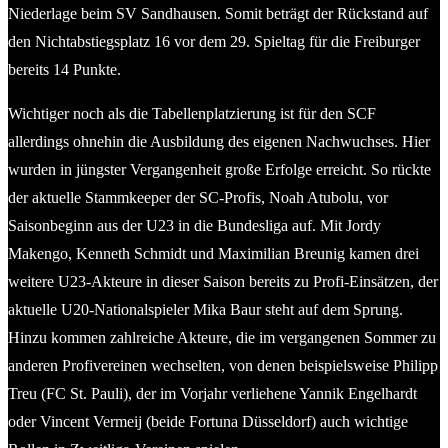
Niederlage beim SV Sandhausen. Somit beträgt der Rückstand auf
den Nichtabstiegsplatz 16 vor dem 29. Spieltag für die Freiburger
bereits 14 Punkte.
Wichtiger noch als die Tabellenplatzierung ist für den SCF
allerdings ohnehin die Ausbildung des eigenen Nachwuchses. Hier
wurden in jüngster Vergangenheit große Erfolge erreicht. So rückte
der aktuelle Stammkeeper der SC-Profis, Noah Atubolu, vor
Saisonbeginn aus der U23 in die Bundesliga auf. Mit Jordy
Makengo, Kenneth Schmidt und Maximilian Breunig kamen drei
weitere U23-Akteure in dieser Saison bereits zu Profi-Einsätzen, der
aktuelle U20-Nationalspieler Mika Baur steht auf dem Sprung.
Hinzu kommen zahlreiche Akteure, die im vergangenen Sommer zu
anderen Profivereinen wechselten, von denen beispielsweise Philipp
Treu (FC St. Pauli), der im Vorjahr verliehene Yannik Engelhardt
oder Vincent Vermeij (beide Fortuna Düsseldorf) auch wichtige