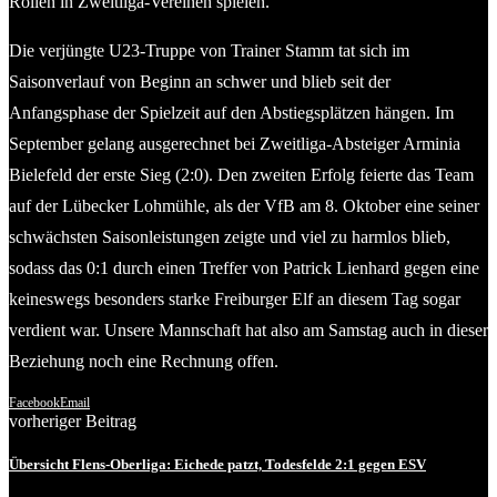
Rollen in Zweitliga-Vereinen spielen.
Die verjüngte U23-Truppe von Trainer Stamm tat sich im
Saisonverlauf von Beginn an schwer und blieb seit der
Anfangsphase der Spielzeit auf den Abstiegsplätzen hängen. Im
September gelang ausgerechnet bei Zweitliga-Absteiger Arminia
Bielefeld der erste Sieg (2:0). Den zweiten Erfolg feierte das Team
auf der Lübecker Lohmühle, als der VfB am 8. Oktober eine seiner
schwächsten Saisonleistungen zeigte und viel zu harmlos blieb,
sodass das 0:1 durch einen Treffer von Patrick Lienhard gegen eine
keineswegs besonders starke Freiburger Elf an diesem Tag sogar
verdient war. Unsere Mannschaft hat also am Samstag auch in dieser
Beziehung noch eine Rechnung offen.
Facebook
Email
vorheriger Beitrag
Übersicht Flens-Oberliga: Eichede patzt, Todesfelde 2:1 gegen ESV