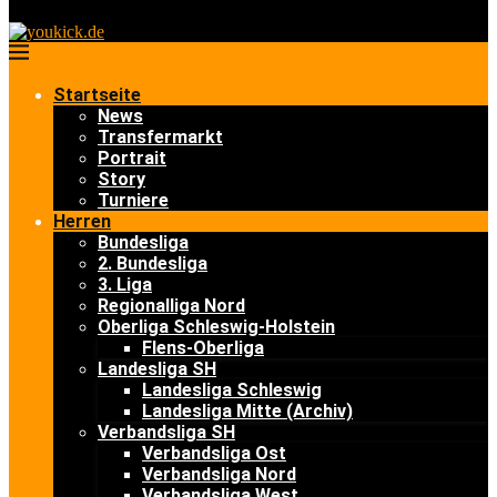
Startseite
News
Transfermarkt
Portrait
Story
Turniere
Herren
Bundesliga
2. Bundesliga
3. Liga
Regionalliga Nord
Oberliga Schleswig-Holstein
Flens-Oberliga
Landesliga SH
Landesliga Schleswig
Landesliga Mitte (Archiv)
Verbandsliga SH
Verbandsliga Ost
Verbandsliga Nord
Verbandsliga West