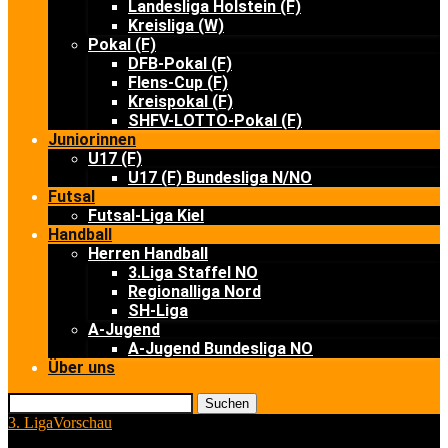
Landesliga Holstein (F)
Kreisliga (W)
Pokal (F)
DFB-Pokal (F)
Flens-Cup (F)
Kreispokal (F)
SHFV-LOTTO-Pokal (F)
Juniorinnen
U17 (F)
U17 (F) Bundesliga N/NO
Futsal
Futsal-Liga Kiel
Handball
Herren Handball
3.Liga Staffel NO
Regionalliga Nord
SH-Liga
A-Jugend
A-Jugend Bundesliga NO
Über uns
Suchen
3. Liga
Vorschau