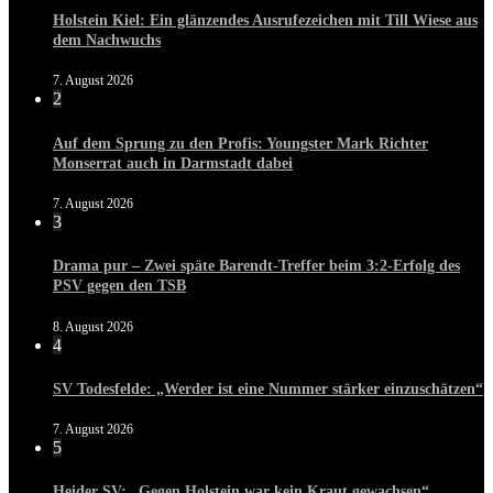
Holstein Kiel: Ein glänzendes Ausrufezeichen mit Till Wiese aus
dem Nachwuchs
7. August 2026
2
Auf dem Sprung zu den Profis: Youngster Mark Richter
Monserrat auch in Darmstadt dabei
7. August 2026
3
Drama pur – Zwei späte Barendt-Treffer beim 3:2-Erfolg des
PSV gegen den TSB
8. August 2026
4
SV Todesfelde: „Werder ist eine Nummer stärker einzuschätzen“
7. August 2026
5
Heider SV: „Gegen Holstein war kein Kraut gewachsen“