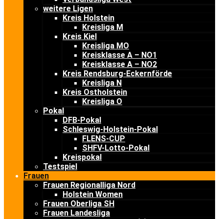
weitere Ligen
Kreis Holstein
Kreisliga M
Kreis Kiel
Kreisliga MO
Kreisklasse A – NO1
Kreisklasse A – NO2
Kreis Rendsburg-Eckernförde
Kreisliga N
Kreis Ostholstein
Kreisliga O
Pokal
DFB-Pokal
Schleswig-Holstein-Pokal
FLENS-CUP
SHFV-Lotto-Pokal
Kreispokal
Testspiel
Frauen
Frauen Regionalliga Nord
Holstein Women
Frauen Oberliga SH
Frauen Landesliga