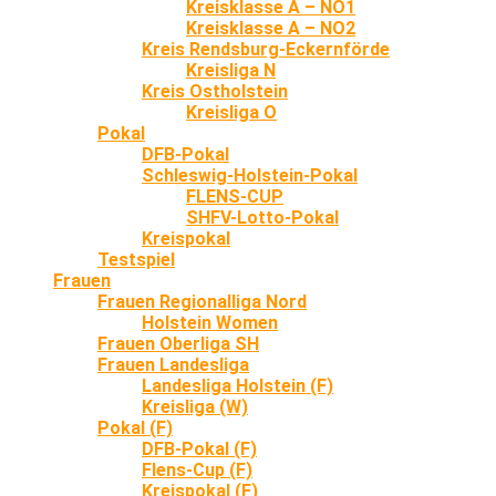
Kreisklasse A – NO1
Kreisklasse A – NO2
Kreis Rendsburg-Eckernförde
Kreisliga N
Kreis Ostholstein
Kreisliga O
Pokal
DFB-Pokal
Schleswig-Holstein-Pokal
FLENS-CUP
SHFV-Lotto-Pokal
Kreispokal
Testspiel
Frauen
Frauen Regionalliga Nord
Holstein Women
Frauen Oberliga SH
Frauen Landesliga
Landesliga Holstein (F)
Kreisliga (W)
Pokal (F)
DFB-Pokal (F)
Flens-Cup (F)
Kreispokal (F)