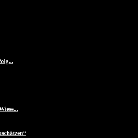
olg...
Wiese...
uschätzen“