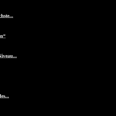
ste...
en“
iveau...
es...