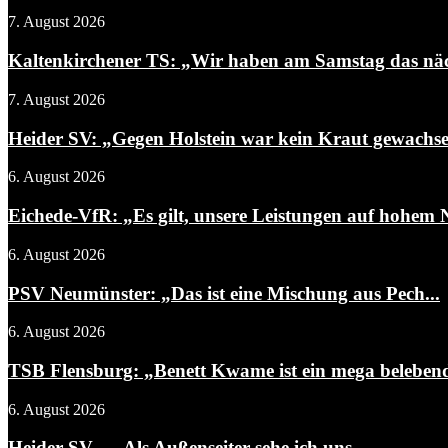
7. August 2026
Kaltenkirchener TS: „Wir haben am Samstag das näch
7. August 2026
Heider SV: „Gegen Holstein war kein Kraut gewachs
6. August 2026
Eichede-VfR: „Es gilt, unsere Leistungen auf hohem N
6. August 2026
PSV Neumünster: „Das ist eine Mischung aus Pech...
6. August 2026
TSB Flensburg: „Benett Kwame ist ein mega belebend
6. August 2026
Heider SV – „Als Außenseiter sehe ich uns...