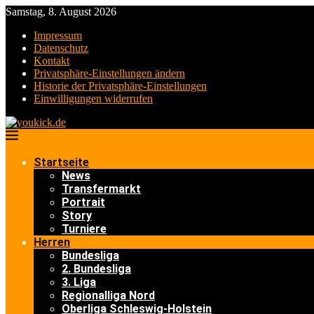
Samstag, 8. August 2026
Impressum
Datenschutz
Kontakt
Privatsphäre-Einstellungen ändern
Historie der Privatsphäre-Einstellungen
Einwilligungen widerrufen
Startseite
News
Transfermarkt
Portrait
Story
Turniere
Herren
Bundesliga
2. Bundesliga
3. Liga
Regionalliga Nord
Oberliga Schleswig-Holstein