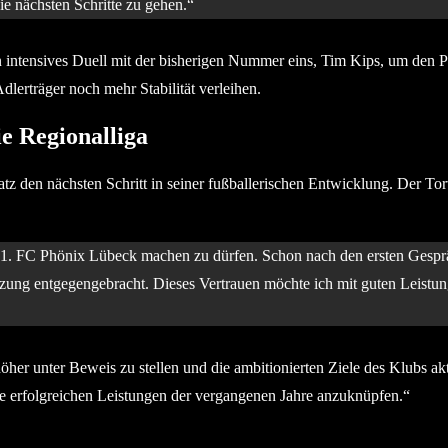
ie nächsten Schritte zu gehen.“
 intensives Duell mit der bisherigen Nummer eins, Tim Kips, um den Pl
lerträger noch mehr Stabilität verleihen.
e Regionalliga
tz den nächsten Schritt in seiner fußballerischen Entwicklung. Der To
im 1. FC Phönix Lübeck machen zu dürfen. Schon nach den ersten Gesprä
zung entgegengebracht. Dieses Vertrauen möchte ich mit guten Leistun
her unter Beweis zu stellen und die ambitionierten Ziele des Klubs aktiv
 erfolgreichen Leistungen der vergangenen Jahre anzuknüpfen.“