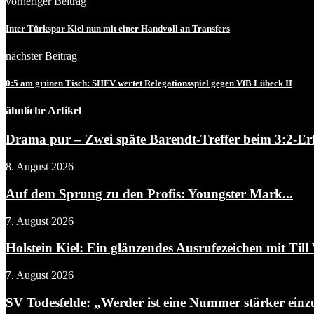
vorheriger Beitrag
Inter Türkspor Kiel nun mit einer Handvoll an Transfers
nächster Beitrag
0:5 am grünen Tisch: SHFV wertet Relegationsspiel gegen VfB Lübeck II
ähnliche Artikel
Drama pur – Zwei späte Barendt-Treffer beim 3:2-Erf
8. August 2026
Auf dem Sprung zu den Profis: Youngster Mark...
7. August 2026
Holstein Kiel: Ein glänzendes Ausrufezeichen mit Till 
7. August 2026
SV Todesfelde: „Werder ist eine Nummer stärker einz