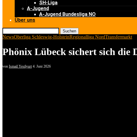
SH-Liga
A-Jugend
A-Jugend Bundesliga NO
Über uns
Suchen
News
Oberliga Schleswig-Holstein
Regionalliga Nord
Transfermarkt
Phönix Lübeck sichert sich die
von
Ismail Yesilyurt
4. Juni 2026