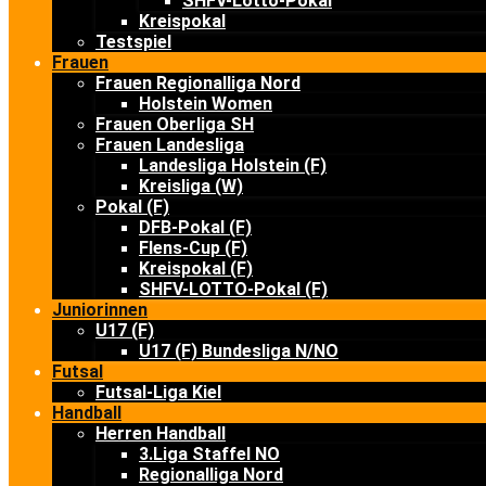
SHFV-Lotto-Pokal
Kreispokal
Testspiel
Frauen
Frauen Regionalliga Nord
Holstein Women
Frauen Oberliga SH
Frauen Landesliga
Landesliga Holstein (F)
Kreisliga (W)
Pokal (F)
DFB-Pokal (F)
Flens-Cup (F)
Kreispokal (F)
SHFV-LOTTO-Pokal (F)
Juniorinnen
U17 (F)
U17 (F) Bundesliga N/NO
Futsal
Futsal-Liga Kiel
Handball
Herren Handball
3.Liga Staffel NO
Regionalliga Nord