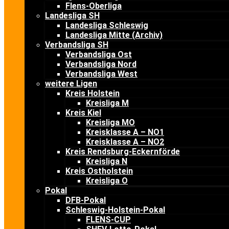
Flens-Oberliga
Landesliga SH
Landesliga Schleswig
Landesliga Mitte (Archiv)
Verbandsliga SH
Verbandsliga Ost
Verbandsliga Nord
Verbandsliga West
weitere Ligen
Kreis Holstein
Kreisliga M
Kreis Kiel
Kreisliga MO
Kreisklasse A – NO1
Kreisklasse A – NO2
Kreis Rendsburg-Eckernförde
Kreisliga N
Kreis Ostholstein
Kreisliga O
Pokal
DFB-Pokal
Schleswig-Holstein-Pokal
FLENS-CUP