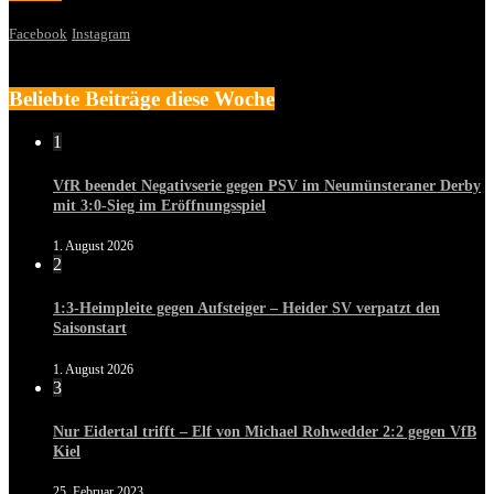
Facebook
Instagram
Beliebte Beiträge diese Woche
1
VfR beendet Negativserie gegen PSV im Neumünsteraner Derby
mit 3:0-Sieg im Eröffnungsspiel
1. August 2026
2
1:3-Heimpleite gegen Aufsteiger – Heider SV verpatzt den
Saisonstart
1. August 2026
3
Nur Eidertal trifft – Elf von Michael Rohwedder 2:2 gegen VfB
Kiel
25. Februar 2023