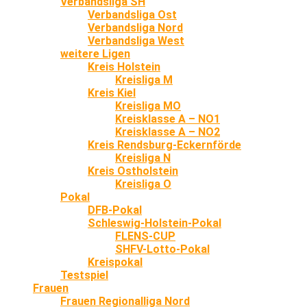
Verbandsliga SH
Verbandsliga Ost
Verbandsliga Nord
Verbandsliga West
weitere Ligen
Kreis Holstein
Kreisliga M
Kreis Kiel
Kreisliga MO
Kreisklasse A – NO1
Kreisklasse A – NO2
Kreis Rendsburg-Eckernförde
Kreisliga N
Kreis Ostholstein
Kreisliga O
Pokal
DFB-Pokal
Schleswig-Holstein-Pokal
FLENS-CUP
SHFV-Lotto-Pokal
Kreispokal
Testspiel
Frauen
Frauen Regionalliga Nord