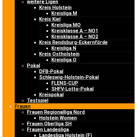
weitere Ligen
Kreis Holstein
Kreisliga M
Kreis Kiel
Kreisliga MO
Kreisklasse A – NO1
Kreisklasse A – NO2
Kreis Rendsburg-Eckernförde
Kreisliga N
Kreis Ostholstein
Kreisliga O
Pokal
DFB-Pokal
Schleswig-Holstein-Pokal
FLENS-CUP
SHFV-Lotto-Pokal
Kreispokal
Testspiel
Frauen
Frauen Regionalliga Nord
Holstein Women
Frauen Oberliga SH
Frauen Landesliga
Landesliga Holstein (F)