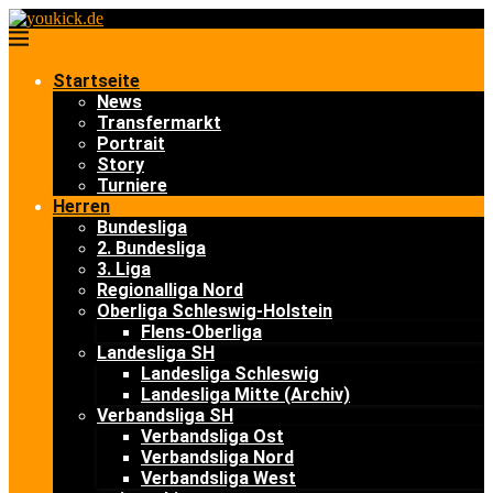
Startseite
News
Transfermarkt
Portrait
Story
Turniere
Herren
Bundesliga
2. Bundesliga
3. Liga
Regionalliga Nord
Oberliga Schleswig-Holstein
Flens-Oberliga
Landesliga SH
Landesliga Schleswig
Landesliga Mitte (Archiv)
Verbandsliga SH
Verbandsliga Ost
Verbandsliga Nord
Verbandsliga West