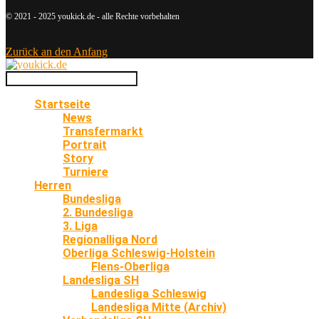
© 2021 - 2025 youkick.de - alle Rechte vorbehalten
Zurück an den Anfang
Startseite
News
Transfermarkt
Portrait
Story
Turniere
Herren
Bundesliga
2. Bundesliga
3. Liga
Regionalliga Nord
Oberliga Schleswig-Holstein
Flens-Oberliga
Landesliga SH
Landesliga Schleswig
Landesliga Mitte (Archiv)