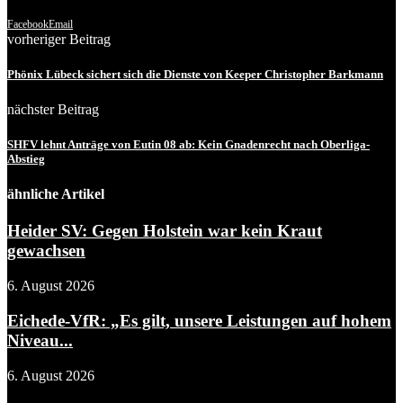
Facebook
Email
vorheriger Beitrag
Phönix Lübeck sichert sich die Dienste von Keeper Christopher Barkmann
nächster Beitrag
SHFV lehnt Anträge von Eutin 08 ab: Kein Gnadenrecht nach Oberliga-
Abstieg
ähnliche Artikel
Heider SV: Gegen Holstein war kein Kraut
gewachsen
6. August 2026
Eichede-VfR: „Es gilt, unsere Leistungen auf hohem
Niveau...
6. August 2026