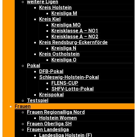
weitere Ligen
Kreis Holstein
Kreisliga M
Kreis Kiel
Kreisliga MO
Kreisklasse A – NO1
Kreisklasse A – NO2
Kreis Rendsburg-Eckernförde
Kreisliga N
Kreis Ostholstein
Kreisliga O
Pokal
DFB-Pokal
Schleswig-Holstein-Pokal
FLENS-CUP
SHFV-Lotto-Pokal
Kreispokal
Testspiel
Frauen
Frauen Regionalliga Nord
Holstein Women
Frauen Oberliga SH
Frauen Landesliga
Landesliga Holstein (F)