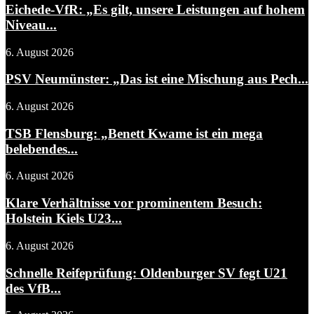
Eichede-VfR: „Es gilt, unsere Leistungen auf hohem
Niveau...
6. August 2026
PSV Neumünster: „Das ist eine Mischung aus Pech...
6. August 2026
TSB Flensburg: „Benett Kwame ist ein mega
belebendes...
6. August 2026
Klare Verhältnisse vor prominentem Besuch:
Holstein Kiels U23...
6. August 2026
Schnelle Reifeprüfung: Oldenburger SV fegt U21
des VfB...