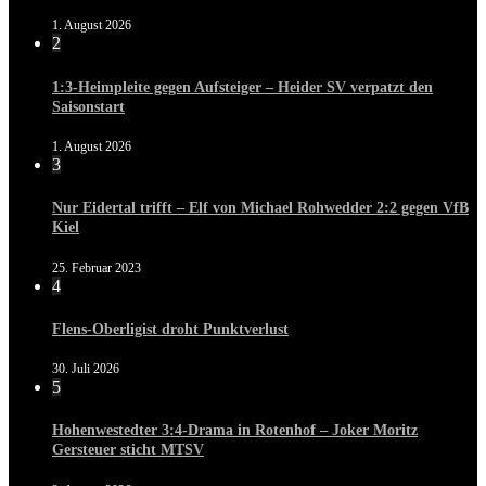
1. August 2026
2
1:3-Heimpleite gegen Aufsteiger – Heider SV verpatzt den
Saisonstart
1. August 2026
3
Nur Eidertal trifft – Elf von Michael Rohwedder 2:2 gegen VfB
Kiel
25. Februar 2023
4
Flens-Oberligist droht Punktverlust
30. Juli 2026
5
Hohenwestedter 3:4-Drama in Rotenhof – Joker Moritz
Gersteuer sticht MTSV