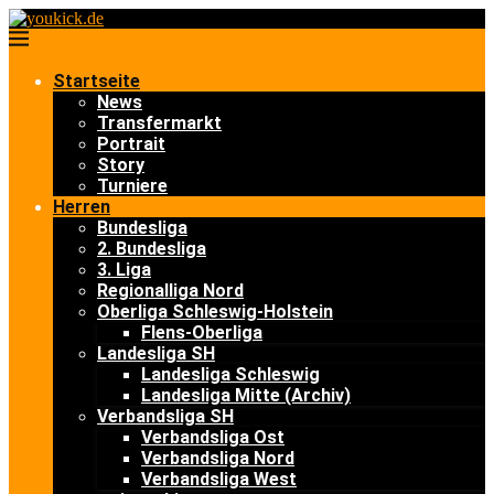
Startseite
News
Transfermarkt
Portrait
Story
Turniere
Herren
Bundesliga
2. Bundesliga
3. Liga
Regionalliga Nord
Oberliga Schleswig-Holstein
Flens-Oberliga
Landesliga SH
Landesliga Schleswig
Landesliga Mitte (Archiv)
Verbandsliga SH
Verbandsliga Ost
Verbandsliga Nord
Verbandsliga West