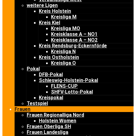
weitere Ligen
Kreis Holstein
Kreisliga M
Kreis Kiel
Kreisliga MO
Kreisklasse A – NO1
Kreisklasse A – NO2
Kreis Rendsburg-Eckernförde
Kreisliga N
Kreis Ostholstein
Kreisliga O
Pokal
DFB-Pokal
Schleswig-Holstein-Pokal
FLENS-CUP
SHFV-Lotto-Pokal
Kreispokal
Testspiel
Frauen
Frauen Regionalliga Nord
Holstein Women
Frauen Oberliga SH
Frauen Landesliga