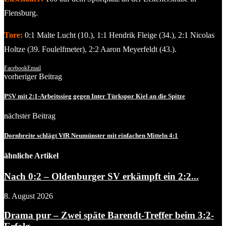
Flensburg.
Tore:
0:1 Malte Lucht (10.), 1:1 Hendrik Fleige (34.), 2:1 Nicolas
Holtze (39. Foulelfmeter), 2:2 Aaron Meyerfeldt (43.).
Facebook
Email
vorheriger Beitrag
PSV mit 2:1-Arbeitssieg gegen Inter Türkspor Kiel an die Spitze
nächster Beitrag
Dornbreite schlägt VfR Neumünster mit einfachen Mitteln 4:1
ähnliche Artikel
Nach 0:2 – Oldenburger SV erkämpft ein 2:2...
8. August 2026
Drama pur – Zwei späte Barendt-Treffer beim 3:2-