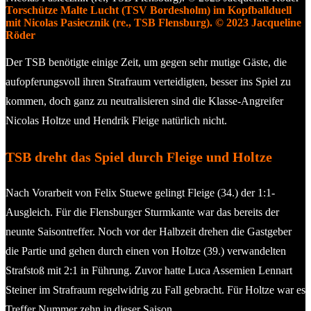
Torschütze Malte Lucht (TSV Bordesholm) im Kopfballduell
mit Nicolas Pasiecznik (re., TSB Flensburg). © 2023 Jacqueline
Röder
Der TSB benötigte einige Zeit, um gegen sehr mutige Gäste, die
aufopferungsvoll ihren Strafraum verteidigten, besser ins Spiel zu
kommen, doch ganz zu neutralisieren sind die Klasse-Angreifer
Nicolas Holtze und Hendrik Fleige natürlich nicht.
TSB dreht das Spiel durch Fleige und Holtze
Nach Vorarbeit von Felix Stuewe gelingt Fleige (34.) der 1:1-
Ausgleich. Für die Flensburger Sturmkante war das bereits der
neunte Saisontreffer. Noch vor der Halbzeit drehen die Gastgeber
die Partie und gehen durch einen von Holtze (39.) verwandelten
Strafstoß mit 2:1 in Führung. Zuvor hatte Luca Assemien Lennart
Steiner im Strafraum regelwidrig zu Fall gebracht. Für Holtze war es
Treffer Nummer zehn in dieser Saison.