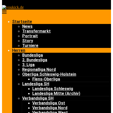
Startseite
News
Transfermarkt
Portrait
Story
Turniere
Herren
Bundesliga
2. Bundesliga
3. Liga
Regionalliga Nord
Oberliga Schleswig-Holstein
Flens-Oberliga
Landesliga SH
Landesliga Schleswig
Landesliga Mitte (Archiv)
Verbandsliga SH
Verbandsliga Ost
Verbandsliga Nord
Verbandsliga West