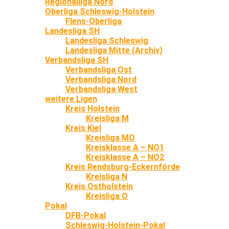
Regionalliga Nord
Oberliga Schleswig-Holstein
Flens-Oberliga
Landesliga SH
Landesliga Schleswig
Landesliga Mitte (Archiv)
Verbandsliga SH
Verbandsliga Ost
Verbandsliga Nord
Verbandsliga West
weitere Ligen
Kreis Holstein
Kreisliga M
Kreis Kiel
Kreisliga MO
Kreisklasse A – NO1
Kreisklasse A – NO2
Kreis Rendsburg-Eckernförde
Kreisliga N
Kreis Ostholstein
Kreisliga O
Pokal
DFB-Pokal
Schleswig-Holstein-Pokal