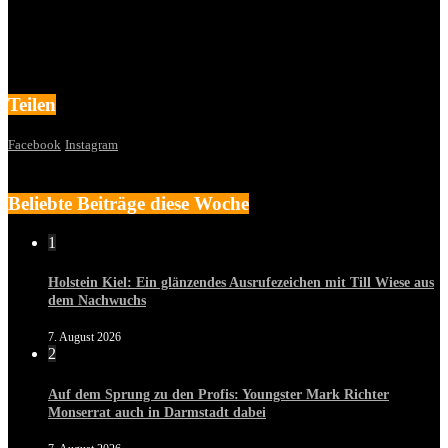
Teilen
Facebook
Instagram
Beliebte Beiträge diese Woche
1
Holstein Kiel: Ein glänzendes Ausrufezeichen mit Till Wiese aus
dem Nachwuchs
7. August 2026
2
Auf dem Sprung zu den Profis: Youngster Mark Richter
Monserrat auch in Darmstadt dabei