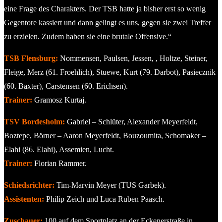
eine Frage des Charakters. Der TSB hatte ja bisher erst so wenig
Gegentore kassiert und dann gelingt es uns, gegen sie zwei Treffer
zu erzielen. Zudem haben sie eine brutale Offensive.“
TSB Flensburg:
Nommensen, Paulsen, Jessen, , Holtze, Steiner,
Fleige, Merz (61. Froehlich), Stuewe, Kurt (79. Darbot), Pasiecznik
(60. Baxter), Carstensen (60. Erichsen).
Trainer:
Gramosz Kurtaj.
TSV Bordesholm:
Gabriel – Schlüter, Alexander Meyerfeldt,
Boztepe, Börner – Aaron Meyerfeldt, Bouzoumita, Schomaker –
Elahi (86. Elahi), Assemien, Lucht.
Trainer:
Florian Rammer.
Schiedsrichter:
Tim-Marvin Meyer (TUS Garbek).
Assistenten:
Philip Zeich und Luca Ruben Paasch.
Zuschauer:
100 auf dem Sportplatz an der Eckenerstraße in