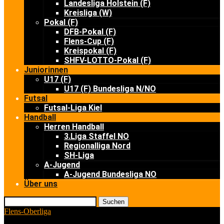
Landesliga Holstein (F)
Kreisliga (W)
Pokal (F)
DFB-Pokal (F)
Flens-Cup (F)
Kreispokal (F)
SHFV-LOTTO-Pokal (F)
Juniorinnen
U17 (F)
U17 (F) Bundesliga N/NO
Futsal
Futsal-Liga Kiel
Handball
Herren Handball
3.Liga Staffel NO
Regionalliga Nord
SH-Liga
A-Jugend
A-Jugend Bundesliga NO
Über uns
Suchen
Flens-Oberliga