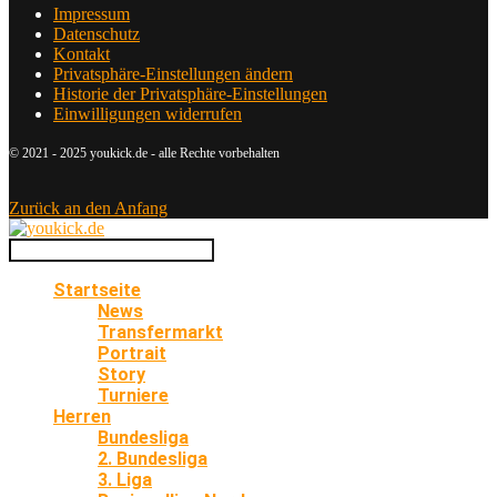
Impressum
Datenschutz
Kontakt
Privatsphäre-Einstellungen ändern
Historie der Privatsphäre-Einstellungen
Einwilligungen widerrufen
© 2021 - 2025 youkick.de - alle Rechte vorbehalten
Zurück an den Anfang
Startseite
News
Transfermarkt
Portrait
Story
Turniere
Herren
Bundesliga
2. Bundesliga
3. Liga