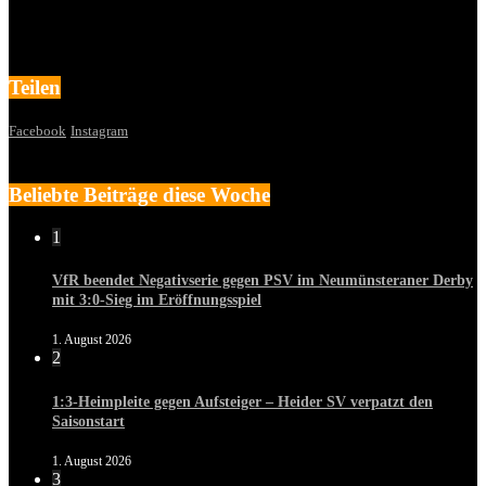
Teilen
Facebook
Instagram
Beliebte Beiträge diese Woche
1
VfR beendet Negativserie gegen PSV im Neumünsteraner Derby
mit 3:0-Sieg im Eröffnungsspiel
1. August 2026
2
1:3-Heimpleite gegen Aufsteiger – Heider SV verpatzt den
Saisonstart
1. August 2026
3