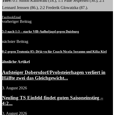
Tore:
0:1 Simon Kahnwald (18.), 1:1 Palle Jespersen (50.), 2:1
Lennard Jenssen (86.), 2:2 Frederik Glowatzka (87.).
Facebook
Email
vorheriger Beitrag
5:3 nach 1:3 – starke VfB-Aufholjagd gegen Duisburg
nächster Beitrag
0:2 gegen Teutonia 05: Déjà-vu für Coach Nicola Soranno und Kilia Kiel
ähnliche Artikel
Aufsteiger Dobersdorf/Probsteierhagen verliert in
Hälfte zwei das Gleichgewicht...
3. August 2026
Neuling TS Einfeld findet guten Saisoneinstieg –
4:2...
3. August 2026