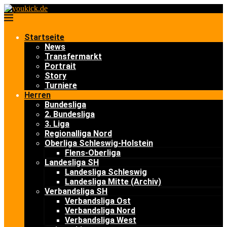
Startseite
News
Transfermarkt
Portrait
Story
Turniere
Herren
Bundesliga
2. Bundesliga
3. Liga
Regionalliga Nord
Oberliga Schleswig-Holstein
Flens-Oberliga
Landesliga SH
Landesliga Schleswig
Landesliga Mitte (Archiv)
Verbandsliga SH
Verbandsliga Ost
Verbandsliga Nord
Verbandsliga West