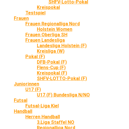
SHFV-Lotto-Pokal
Kreispokal
Testspiel
Frauen
Frauen Regionalliga Nord
Holstein Women
Frauen Oberliga SH
Frauen Landesliga
Landesliga Holstein (F)
Kreisliga (W)
Pokal (F)
DFB-Pokal (F)
Flens-Cup (F)
Kreispokal (F)
SHFV-LOTTO-Pokal (F)
Juniorinnen
U17 (F)
U17 (F) Bundesliga N/NO
Futsal
Futsal-Liga Kiel
Handball
Herren Handball
3.Liga Staffel NO
Regionalliga Nord