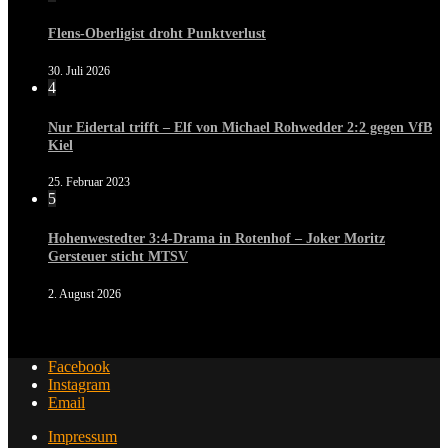
Flens-Oberligist droht Punktverlust
30. Juli 2026
4
Nur Eidertal trifft – Elf von Michael Rohwedder 2:2 gegen VfB
Kiel
25. Februar 2023
5
Hohenwestedter 3:4-Drama in Rotenhof – Joker Moritz
Gersteuer sticht MTSV
2. August 2026
Facebook
Instagram
Email
Impressum