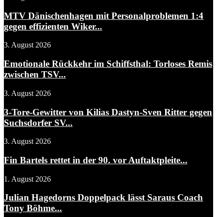
MTV Dänischenhagen mit Personalproblemen 1:4
gegen effizienten Wiker...
3. August 2026
Emotionale Rückkehr im Schiffsthal: Torloses Remis
zwischen TSV...
3. August 2026
3-Tore-Gewitter von Kilias Dastyn-Sven Ritter gegen
Suchsdorfer SV...
3. August 2026
Fin Bartels rettet in der 90. vor Auftaktpleite...
1. August 2026
Julian Hagedorns Doppelpack lässt Saraus Coach
Tony Böhme...