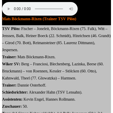
Mats Böckmann-Rixen (Trainer TSV Plön)
TSV Plön:
Fischer – Joneleit, Böckmann-Rixen (75. Falk), Witt –
Jenssen, Balk, Heiner Boeck (22. Schmidt), Hinrichsen (46. Grandt)
– Girod (70. Bott), Reimansteiner (85. Laurenz Dittmann),
Jespersen.
Trainer:
Mats Böckmann-Rixen.
Wiker SV:
Berg – Franciosi, Blechenberg, Lazinka, Beese (60.
Bruckmann) – von Roennen, Kessler – Stölcken (60. Otto),
Kahnwald, Theel (77. Glowatzka) – Harmsen.
Trainer:
Dannie Osterhoff.
Schiedsrichter:
Alexander Hahn (TSV Lensahn).
Assistenten:
Kevin Engel, Hannes Rollmann.
Zuschauer:
50.