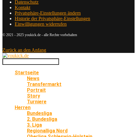
Datenschutz
Kontakt
Privatsphäre-Einstellungen ändern
Historie der Privatsphäre-Einstellungen
Einwilligungen widerrufen
© 2021 - 2025 youkick.de - alle Rechte vorbehalten
Zurück an den Anfang
Startseite
News
Transfermarkt
Portrait
Story
Turniere
Herren
Bundesliga
2. Bundesliga
3. Liga
Regionalliga Nord
Oberliga Schleswig-Holstein