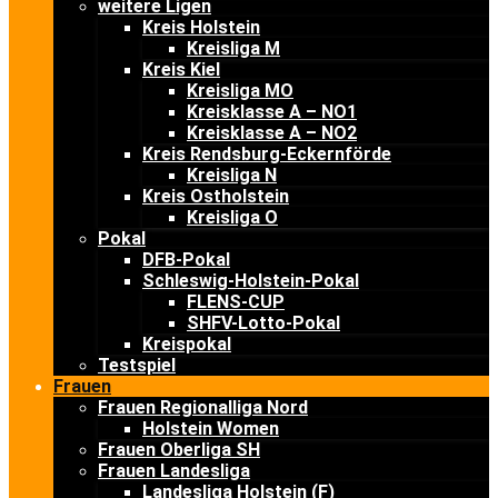
weitere Ligen
Kreis Holstein
Kreisliga M
Kreis Kiel
Kreisliga MO
Kreisklasse A – NO1
Kreisklasse A – NO2
Kreis Rendsburg-Eckernförde
Kreisliga N
Kreis Ostholstein
Kreisliga O
Pokal
DFB-Pokal
Schleswig-Holstein-Pokal
FLENS-CUP
SHFV-Lotto-Pokal
Kreispokal
Testspiel
Frauen
Frauen Regionalliga Nord
Holstein Women
Frauen Oberliga SH
Frauen Landesliga
Landesliga Holstein (F)