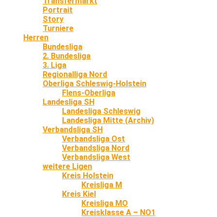
Transfermarkt
Portrait
Story
Turniere
Herren
Bundesliga
2. Bundesliga
3. Liga
Regionalliga Nord
Oberliga Schleswig-Holstein
Flens-Oberliga
Landesliga SH
Landesliga Schleswig
Landesliga Mitte (Archiv)
Verbandsliga SH
Verbandsliga Ost
Verbandsliga Nord
Verbandsliga West
weitere Ligen
Kreis Holstein
Kreisliga M
Kreis Kiel
Kreisliga MO
Kreisklasse A – NO1