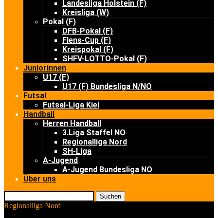
Landesliga Holstein (F)
Kreisliga (W)
Pokal (F)
DFB-Pokal (F)
Flens-Cup (F)
Kreispokal (F)
SHFV-LOTTO-Pokal (F)
Juniorinnen
U17 (F)
U17 (F) Bundesliga N/NO
Futsal
Futsal-Liga Kiel
Handball
Herren Handball
3.Liga Staffel NO
Regionalliga Nord
SH-Liga
A-Jugend
A-Jugend Bundesliga NO
Über uns
Suchen
Regionalliga Nord