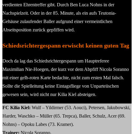
verdienten Ehrentreffer gibt. Durch Ben Luca Nohns in der
Nachspielzeit. Oder in der 85. Minute, als ein aufs Teutonia-
Gehäuse zulaufender Baller aufgrund einer vermeintlichen
Abseitsposition zurück gepfiffen wird.
Schiedsrichtergespann erwischt keinen guten Tag
Doch da lag das Schiedsrichtergespann um Hauptreferee
Maximilian Nie-Hoegen, der kurz vor dem Abpfiff Nicola Soranno
mit einer gelb-roten Karte bedachte, nicht zum ersten Mal falsch.
Sollte die Spielleitung keine Eintagsfliege von Unparteiischen
gewesen sein, wird nicht nur Kilia Kiel absteigen.
FC Kilia Kiel:
Wulf – Yildirmer (53. Aouci), Petersen, Jakubowski,
Harder, Waschko – Müller (65. Trepca), Baller, Schulz, Acer (69.
Nohns) – Opoku Labes (73. Kramer).
Trainer:
Nicola Soranno.