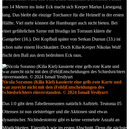
aus 14 Metern ins linke Eck macht sich Keeper Marius Liesegang
lang. Das bleibt die einzige Torchance für die Heimelf in der ersten
Hälfte. Viel mehr können die Hamburger auch nicht bieten. Bei
einer gefährlichen Szene mit Ifeadigo im Torraum klären die
Gastgeber (16.). Der Kopfball später von Serkan Dursun (33.) ist
schon nahe einem Hochkaräter. Doch Kilia-Keeper Nikolas Wulf
fischt den Ball aus dem bedrohten Eck raus.
Nicola Soranno (Kilia Kiel) kassierte eine gelb-rote Karte und
war zurecht nicht mit den (Fehl)Entscheidungen des
Schiedsrichters einverstanden. © 2024 Ismail Yesilyurt
Das 1:0 gibt dem Tabellenneunten natürlich Auftrieb. Teutonia 05
Ottensen ist nun zielstrebiger und die Aktionen sind etwas
dynamischer. Nichtsdestotrotz gibt es keine vermehrte Anzahl an
Möglichkeiten. Eigentlich wie im ersten Abschnitt. Denn die nächste