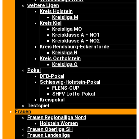
weitere Ligen
Kreis Holstein
Kreisliga M
Kreis Kiel
Kreisliga MO
Kreisklasse A – NO1
Kreisklasse A – NO2
Kreis Rendsburg-Eckernförde
Kreisliga N
Kreis Ostholstein
Kreisliga O
Pokal
DFB-Pokal
Schleswig-Holstein-Pokal
FLENS-CUP
SHFV-Lotto-Pokal
Kreispokal
Testspiel
Frauen
Frauen Regionalliga Nord
Holstein Women
Frauen Oberliga SH
Frauen Landesliga