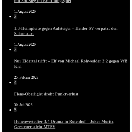
mit 3:0-Sieg im Eröffnungsspiel
1. August 2026
2
1:3-Heimpleite gegen Aufsteiger – Heider SV verpatzt den
Saisonstart
1. August 2026
3
Nur Eidertal trifft – Elf von Michael Rohwedder 2:2 gegen VfB
Kiel
25. Februar 2023
4
Flens-Oberligist droht Punktverlust
30. Juli 2026
5
Hohenwestedter 3:4-Drama in Rotenhof – Joker Moritz
Gersteuer sticht MTSV