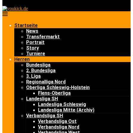
Startseite
News
Transfermarkt
Portrait
Story
Turniere
Herren
Bundesliga
2. Bundesliga
3. Liga
Regionalliga Nord
Oberliga Schleswig-Holstein
Flens-Oberliga
Landesliga SH
Landesliga Schleswig
Landesliga Mitte (Archiv)
Verbandsliga SH
Verbandsliga Ost
Verbandsliga Nord
Verbandsliga West