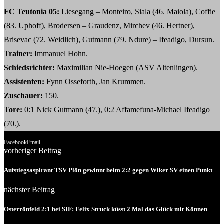
FC Teutonia 05
:
Liesegang – Monteiro, Siala (46. Maiola), Coffie
(83. Uphoff), Brodersen – Graudenz, Mirchev (46. Hertner),
Brisevac (72. Weidlich), Gutmann (79. Ndure) – Ifeadigo, Dursun.
Trainer:
Immanuel Hohn.
Schiedsrichter:
Maximilian Nie-Hoegen (ASV Altenlingen).
Assistenten:
Fynn Osseforth, Jan Krummen.
Zuschauer:
150.
Tore:
0:1 Nick Gutmann (47.), 0:2 Affamefuna-Michael Ifeadigo
(70.).
Facebook
Email
vorheriger Beitrag
Aufstiegsaspirant TSV Plön gewinnt beim 2:2 gegen Wiker SV einen Punkt
nächster Beitrag
Osterrönfeld 2:1 bei SIF: Felix Struck küsst 2 Mal das Glück mit Können