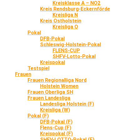
Kreisklasse A – NO2
Kreis Rendsburg-Eckernförde
Kreisliga N
Kreis Ostholstein
Kreisliga O
Pokal
DFB-Pokal
Schleswig-Holstein-Pokal
FLENS-CUP
SHFV-Lotto-Pokal
Kreispokal
Testspiel
Frauen
Frauen Regionalliga Nord
Holstein Women
Frauen Oberliga SH
Frauen Landesliga
Landesliga Holstein (F)
Kreisliga (W)
Pokal (F)
DFB-Pokal (F)
Flens-Cup (F)
Kreispokal (F)
SHFV-LOTTO-Pokal (F)